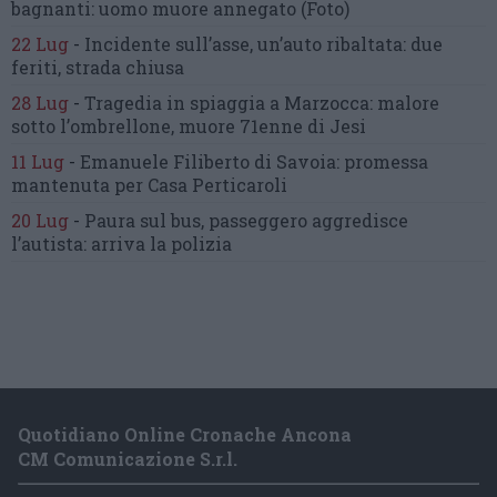
bagnanti:
uomo muore annegato
(Foto)
22 Lug
-
Incidente sull’asse, un’auto ribaltata:
due
feriti, strada chiusa
28 Lug
-
Tragedia in spiaggia a Marzocca:
malore
sotto l’ombrellone,
muore 71enne di Jesi
11 Lug
-
Emanuele Filiberto di Savoia:
promessa
mantenuta
per Casa Perticaroli
20 Lug
-
Paura sul bus, passeggero
aggredisce
l’autista: arriva la polizia
Quotidiano Online Cronache Ancona
CM Comunicazione S.r.l.