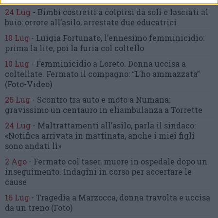
24 Lug
-
Bimbi costretti a colpirsi da soli
e lasciati al
buio:
orrore all’asilo, arrestate due educatrici
10 Lug
-
Luigia Fortunato,
l’ennesimo femminicidio:
prima la lite, poi la furia col coltello
10 Lug
-
Femminicidio a Loreto.
Donna uccisa a
coltellate.
Fermato il compagno: “L’ho ammazzata”
(Foto-Video)
26 Lug
-
Scontro tra auto e moto a Numana:
gravissimo un centauro
in eliambulanza a Torrette
24 Lug
-
Maltrattamenti all’asilo, parla il sindaco:
«Notifica arrivata in mattinata,
anche i miei figli
sono andati lì»
2 Ago
-
Fermato col taser,
muore in ospedale dopo un
inseguimento.
Indagini in corso per accertare le
cause
16 Lug
-
Tragedia a Marzocca,
donna travolta e uccisa
da un treno
(Foto)