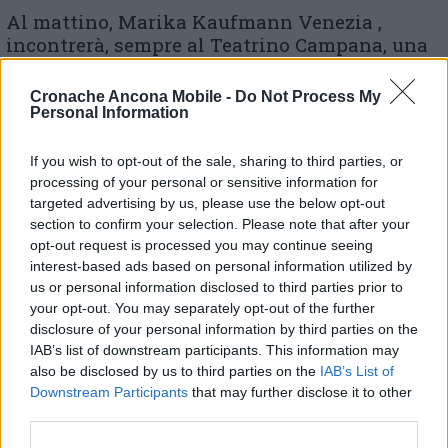
Al mattino, Marika Kaufmann Venezia ,
incontrerà, sempre al Teatrino Campana, una
rappresentanza degli studenti degli Istituti
Comprensivi di Osimo. Relatore dell’incontro
Cronache Ancona Mobile -
Do Not Process My
il Prof. Marconi. Nel foyer del teatro sarà
Personal Information
allestita la mostra di tutti i lavori. A
selezionare le opere del concorso, circa
If you wish to opt-out of the sale, sharing to third parties, or
duecento, una commissione di esperti,
processing of your personal or sensitive information for
presieduta dallo scultore Ermanno Nobili.
targeted advertising by us, please use the below opt-out
“L’ampia partecipazione degli studenti degli
section to confirm your selection. Please note that after your
opt-out request is processed you may continue seeing
Istituti Comprensivi di Osimo e Castelfidardo
interest-based ads based on personal information utilized by
– chiude la nota- testimonia la grande
us or personal information disclosed to third parties prior to
sensibilità e attenzione dei giovani e dei
your opt-out. You may separately opt-out of the further
giovanissimi su temi importanti come
disclosure of your personal information by third parties on the
questo”.
IAB’s list of downstream participants. This information may
also be disclosed by us to third parties on the
IAB’s List of
Downstream Participants
that may further disclose it to other
third parties.
© RIPRODUZIONE RISERVATA