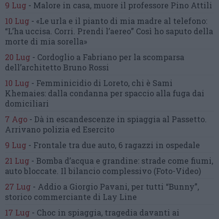
9 Lug
-
Malore in casa, muore
il professore Pino Attili
10 Lug
-
«Le urla e il pianto di mia madre al telefono:
“L’ha uccisa. Corri. Prendi l’aereo”
Così ho saputo della
morte di mia sorella»
20 Lug
-
Cordoglio a Fabriano per la scomparsa
dell’architetto Bruno Rossi
10 Lug
-
Femminicidio di Loreto, chi è Sami
Khemaies:
dalla condanna per spaccio
alla fuga dai
domiciliari
7 Ago
-
Dà in escandescenze in spiaggia al Passetto.
Arrivano polizia ed Esercito
9 Lug
-
Frontale tra due auto,
6 ragazzi in ospedale
21 Lug
-
Bomba d’acqua e grandine:
strade come fiumi,
auto bloccate.
Il bilancio complessivo
(Foto-Video)
27 Lug
-
Addio a Giorgio Pavani,
per tutti “Bunny”,
storico commerciante di Lay Line
17 Lug
-
Choc in spiaggia,
tragedia davanti ai