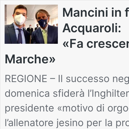
Mancini in f
Acquaroli:
«Fa crescer
Marche»
REGIONE – Il successo negl
domenica sfiderà l’Inghilte
presidente «motivo di orgog
l’allenatore jesino per la p