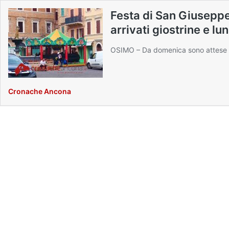
Festa di San Giuseppe
arrivati giostrine e lu
OSIMO – Da domenica sono attese a
Cronache Ancona