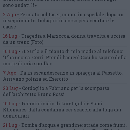
sono andati lì»
2 Ago
-
Fermato col taser,
muore in ospedale dopo un
inseguimento.
Indagini in corso per accertare le
cause
16 Lug
-
Tragedia a Marzocca,
donna travolta e uccisa
da un treno
(Foto)
10 Lug
-
«Le urla e il pianto di mia madre al telefono:
“L’ha uccisa. Corri. Prendi l’aereo”
Così ho saputo della
morte di mia sorella»
7 Ago
-
Dà in escandescenze in spiaggia al Passetto.
Arrivano polizia ed Esercito
20 Lug
-
Cordoglio a Fabriano per la scomparsa
dell’architetto Bruno Rossi
10 Lug
-
Femminicidio di Loreto, chi è Sami
Khemaies:
dalla condanna per spaccio
alla fuga dai
domiciliari
21 Lug
-
Bomba d’acqua e grandine:
strade come fiumi,