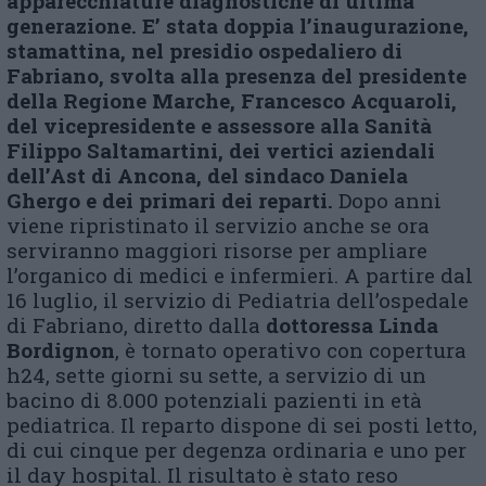
apparecchiature diagnostiche di ultima
generazione.
E’ stata doppia l’
inaugurazione,
stamattina, nel presidio ospedaliero di
Fabriano, svolta
alla presenza del presidente
della Regione Marche, Francesco Acquaroli,
del vicepresidente e assessore alla Sanità
Filippo Saltamartini, dei vertici aziendali
dell’A
st
di Ancona,
del sindaco Daniela
Ghergo
e dei primari dei reparti.
Dopo anni
viene ripristinato il servizio anche se ora
serviranno maggiori risorse per ampliare
l’organico di medici e infermieri. A partire dal
16 luglio, il servizio di Pediatria dell’ospedale
di Fabriano, diretto dalla
dottoressa Linda
Bordignon
, è tornato operativo con copertura
h24, sette giorni su sette, a servizio di un
bacino di 8.000 potenziali pazienti in età
pediatrica. Il reparto dispone di sei posti letto,
di cui cinque per degenza ordinaria e uno per
il day hospital. Il risultato è stato reso