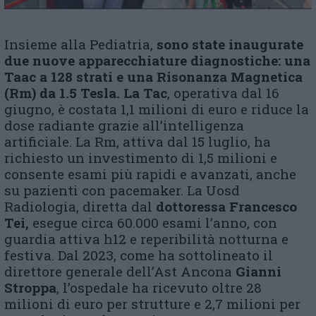
Insieme alla Pediatria,
sono state inaugurate
due nuove apparecchiature diagnostiche: una
T
aac
a 128 strati e una Risonanza Magnetica
(R
m
) da 1.5 Tesla. La T
ac
, operativa dal 16
giugno, è costata 1,1 milioni di euro e riduce la
dose radiante grazie all’intelligenza
artificiale. La Rm, attiva dal 15 luglio, ha
richiesto un investimento di 1,5 milioni e
consente esami più rapidi e avanzati, anche
su pazienti con pacemaker. La Uosd
Radiologia, diretta dal
dottoressa
Francesco
Tei,
esegue circa 60.000 esami l’anno, con
guardia attiva h12 e reperibilità notturna e
festiva. Dal 2023, come ha sottolineato il
direttore generale dell’Ast Ancona
Gianni
Stroppa
, l’ospedale ha ricevuto oltre 28
milioni di euro per strutture e 2,7 milioni per