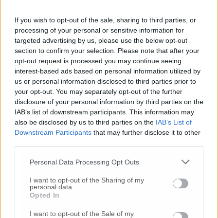
ospedale. Con la riapertura della Pediatria –
andiamo a garantire un servizio
If you wish to opt-out of the sale, sharing to third parties, or
fondamentale per le famiglie e per tutto il
processing of your personal or sensitive information for
targeted advertising by us, please use the below opt-out
territorio del bacino fabrianese. Stiamo
section to confirm your selection. Please note that after your
lavorando anche sulla formazione dei medici:
opt-out request is processed you may continue seeing
da quest’anno, e nei prossimi, saremo in grado
interest-based ads based on personal information utilized by
di garantire il turnover legato ai
us or personal information disclosed to third parties prior to
pensionamenti e di colmare una grave
your opt-out. You may separately opt-out of the further
carenza di personale che abbiamo ereditato.
disclosure of your personal information by third parties on the
Abbiamo introdotto nuove Tac, Risonanze
IAB’s list of downstream participants. This information may
Magnetiche e grandi apparecchiature
also be disclosed by us to third parties on the
IAB’s List of
sanitarie, anche dotate di intelligenza
Downstream Participants
that may further disclose it to other
artificiale. Grazie a questo importante
third parties.
investimento, oggi le Marche sono tra le
Personal Data Processing Opt Outs
prime regioni in Italia per innovazione
tecnologica in ambito sanitario».
I want to opt-out of the Sharing of my
personal data.
Opted In
I want to opt-out of the Sale of my