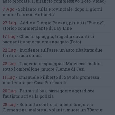
auto bloccate.
Il bilancio complessivo
(Foto-Video)
7 Ago
-
Schianto sulla Provinciale:
dopo 11 giorni
muore Fabrizio Antonelli
27 Lug
-
Addio a Giorgio Pavani,
per tutti “Bunny”,
storico commerciante di Lay Line
17 Lug
-
Choc in spiaggia,
tragedia davanti ai
bagnanti:
uomo muore annegato
(Foto)
22 Lug
-
Incidente sull’asse, un’auto ribaltata:
due
feriti, strada chiusa
28 Lug
-
Tragedia in spiaggia a Marzocca:
malore
sotto l’ombrellone,
muore 71enne di Jesi
11 Lug
-
Emanuele Filiberto di Savoia:
promessa
mantenuta
per Casa Perticaroli
20 Lug
-
Paura sul bus, passeggero
aggredisce
l’autista: arriva la polizia
28 Lug
-
Schianto contro un albero
lungo via
Clementina:
malore al volante, muore un 70enne