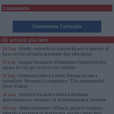
Commenta
Commenta l'articolo
Gli articoli più letti
24 Lug
-
Bimbi costretti a colpirsi da soli
e lasciati al
buio:
orrore all’asilo, arrestate due educatrici
10 Lug
-
Luigia Fortunato,
l’ennesimo femminicidio:
prima la lite, poi la furia col coltello
10 Lug
-
Femminicidio a Loreto.
Donna uccisa a
coltellate.
Fermato il compagno: “L’ho ammazzata”
(Foto-Video)
26 Lug
-
Scontro tra auto e moto a Numana:
gravissimo un centauro
in eliambulanza a Torrette
24 Lug
-
Maltrattamenti all’asilo, parla il sindaco:
«Notifica arrivata in mattinata,
anche i miei figli