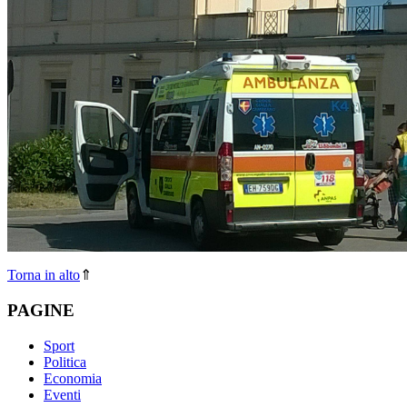
Torna in alto
⇑
PAGINE
Sport
Politica
Economia
Eventi