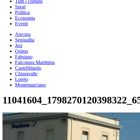
Tutti i comuni
Sport
Politica
Economia
Eventi
Ancona
Senigallia
Jesi
Osimo
Fabriano
Falconara Marittima
Castelfidardo
Chiaravalle
Loreto
Montemarciano
11041604_1798270120398322_6