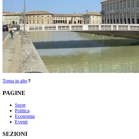
Torna in alto
⇑
PAGINE
Sport
Politica
Economia
Eventi
SEZIONI