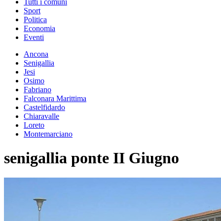
Tutti i comuni
Sport
Politica
Economia
Eventi
Ancona
Senigallia
Jesi
Osimo
Fabriano
Falconara Marittima
Castelfidardo
Chiaravalle
Loreto
Montemarciano
senigallia ponte II Giugno