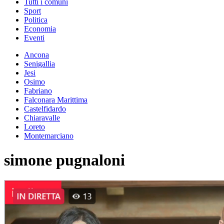
Tutti i comuni
Sport
Politica
Economia
Eventi
Ancona
Senigallia
Jesi
Osimo
Fabriano
Falconara Marittima
Castelfidardo
Chiaravalle
Loreto
Montemarciano
simone pugnaloni