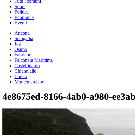
Tutti i comuni
Sport
Politica
Economia
Eventi
Ancona
Senigallia
Jesi
Osimo
Fabriano
Falconara Marittima
Castelfidardo
Chiaravalle
Loreto
Montemarciano
4e8675ed-8166-4ab0-a980-ee3a