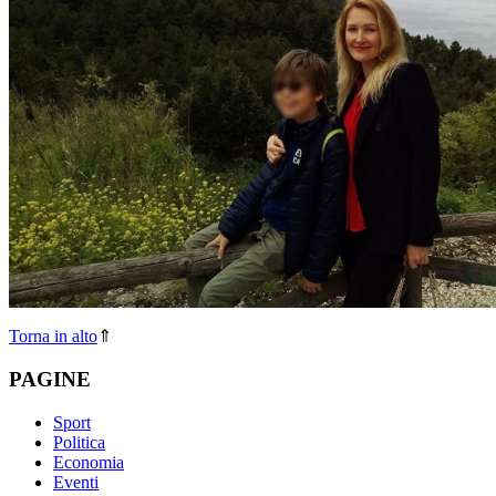
Torna in alto
⇑
PAGINE
Sport
Politica
Economia
Eventi