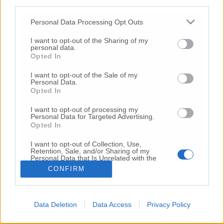
third parties.
Copyright 2026 ©
Personal Data Processing Opt Outs
I want to opt-out of the Sharing of my
Creative
personal data.
Quest'opera è distribuita con Licenza
Opted In
Commons Attribuzione - Non commerciale -
Non opere derivate 4.0 Internazionale
I want to opt-out of the Sale of my
Personal Data.
P.I. 01760000438
Opted In
Registrazione al Tribunale di Ancona Numero REA
AN - 210769
I want to opt-out of processing my
Direttore Responsabile: Alberto Bignami
Personal Data for Targeted Advertising.
Opted In
Responsabilità dei contenuti
I want to opt-out of Collection, Use,
Retention, Sale, and/or Sharing of my
Personal Data that Is Unrelated with the
Purposes for which it was collected.
CONFIRM
Opted Out
VAI ALLA VERSIONE CLASSICA
Data Deletion
Data Access
Privacy Policy