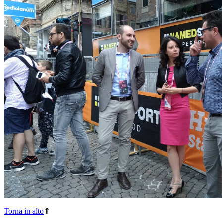
Torna in alto
⇑