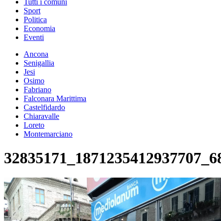
Tutti i comuni
Sport
Politica
Economia
Eventi
Ancona
Senigallia
Jesi
Osimo
Fabriano
Falconara Marittima
Castelfidardo
Chiaravalle
Loreto
Montemarciano
32835171_1871235412937707_6