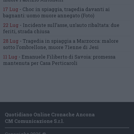
17 Lug
-
Choc in spiaggia,
tragedia davanti ai
bagnanti:
uomo muore annegato
(Foto)
22 Lug
-
Incidente sull’asse, un’auto ribaltata:
due
feriti, strada chiusa
28 Lug
-
Tragedia in spiaggia a Marzocca:
malore
sotto l’ombrellone,
muore 71enne di Jesi
11 Lug
-
Emanuele Filiberto di Savoia:
promessa
mantenuta
per Casa Perticaroli
Quotidiano Online Cronache Ancona
CM Comunicazione S.r.l.