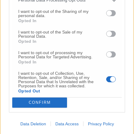
Personal Data Processing Opt Outs
Vai alla home
I want to opt-out of the Sharing of my
personal data.
Opted In
I want to opt-out of the Sale of my
Personal Data.
Opted In
I want to opt-out of processing my
Personal Data for Targeted Advertising.
Commenti
Opted In
Nessun commento presente
I want to opt-out of Collection, Use,
Retention, Sale, and/or Sharing of my
Personal Data that Is Unrelated with the
Purposes for which it was collected.
Commenta
Opted Out
CONFIRM
Commenta l'articolo
Data Deletion
Data Access
Privacy Policy
Gli articoli più letti