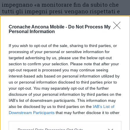
impegnano «a monitorare fin da subito che
tutti gli impegni presi vengano rispettati e
che nell’applicazione dell’accordo prevalga la
logica della solidarietà tra persone e che Elica
Cronache Ancona Mobile -
Do Not Process My
provveda alle proprie le responsabilità
Personal Information
sull’organizzazione del lavoro».
If you wish to opt-out of the sale, sharing to third parties, or
processing of your personal or sensitive information for
Lo spoglio delle schede si è concluso ieri sera
targeted advertising by us, please use the below opt-out
intorno alle 20. Alta la partecipazione con 549
section to confirm your selection. Please note that after your
votanti sui 637 aventi diritto. Favorevole
opt-out request is processed you may continue seeing
oltre 83% dei lavoratori con 456 sì all’accorsa
interest-based ads based on personal information utilized by
e 92 contrari.
us or personal information disclosed to third parties prior to
your opt-out. You may separately opt-out of the further
disclosure of your personal information by third parties on the
IAB’s list of downstream participants. This information may
also be disclosed by us to third parties on the
IAB’s List of
Downstream Participants
that may further disclose it to other
third parties.
© RIPRODUZIONE RISERVATA