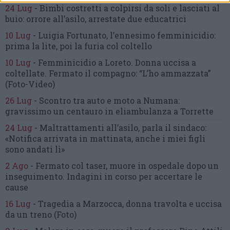
24 Lug
-
Bimbi costretti a colpirsi da soli
e lasciati al
buio:
orrore all’asilo, arrestate due educatrici
10 Lug
-
Luigia Fortunato,
l’ennesimo femminicidio:
prima la lite, poi la furia col coltello
10 Lug
-
Femminicidio a Loreto.
Donna uccisa a
coltellate.
Fermato il compagno: “L’ho ammazzata”
(Foto-Video)
26 Lug
-
Scontro tra auto e moto a Numana:
gravissimo un centauro
in eliambulanza a Torrette
24 Lug
-
Maltrattamenti all’asilo, parla il sindaco:
«Notifica arrivata in mattinata,
anche i miei figli
sono andati lì»
2 Ago
-
Fermato col taser,
muore in ospedale dopo un
inseguimento.
Indagini in corso per accertare le
cause
16 Lug
-
Tragedia a Marzocca,
donna travolta e uccisa
da un treno
(Foto)