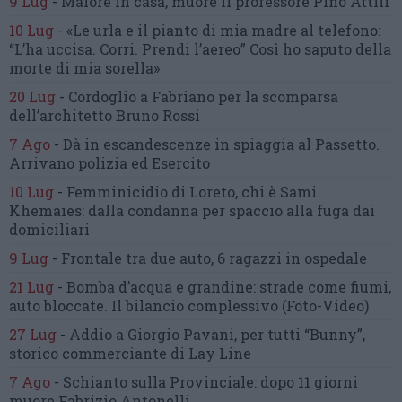
9 Lug
-
Malore in casa, muore
il professore Pino Attili
10 Lug
-
«Le urla e il pianto di mia madre al telefono:
“L’ha uccisa. Corri. Prendi l’aereo”
Così ho saputo della
morte di mia sorella»
20 Lug
-
Cordoglio a Fabriano per la scomparsa
dell’architetto Bruno Rossi
7 Ago
-
Dà in escandescenze in spiaggia al Passetto.
Arrivano polizia ed Esercito
10 Lug
-
Femminicidio di Loreto, chi è Sami
Khemaies:
dalla condanna per spaccio
alla fuga dai
domiciliari
9 Lug
-
Frontale tra due auto,
6 ragazzi in ospedale
21 Lug
-
Bomba d’acqua e grandine:
strade come fiumi,
auto bloccate.
Il bilancio complessivo
(Foto-Video)
27 Lug
-
Addio a Giorgio Pavani,
per tutti “Bunny”,
storico commerciante di Lay Line
7 Ago
-
Schianto sulla Provinciale:
dopo 11 giorni
muore Fabrizio Antonelli