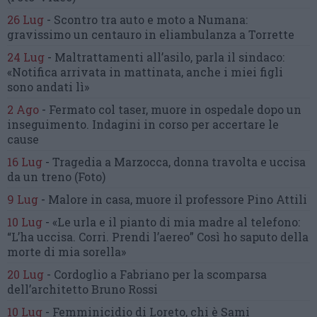
26 Lug
-
Scontro tra auto e moto a Numana:
gravissimo un centauro
in eliambulanza a Torrette
24 Lug
-
Maltrattamenti all’asilo, parla il sindaco:
«Notifica arrivata in mattinata,
anche i miei figli
sono andati lì»
2 Ago
-
Fermato col taser,
muore in ospedale dopo un
inseguimento.
Indagini in corso per accertare le
cause
16 Lug
-
Tragedia a Marzocca,
donna travolta e uccisa
da un treno
(Foto)
9 Lug
-
Malore in casa, muore
il professore Pino Attili
10 Lug
-
«Le urla e il pianto di mia madre al telefono:
“L’ha uccisa. Corri. Prendi l’aereo”
Così ho saputo della
morte di mia sorella»
20 Lug
-
Cordoglio a Fabriano per la scomparsa
dell’architetto Bruno Rossi
10 Lug
-
Femminicidio di Loreto, chi è Sami