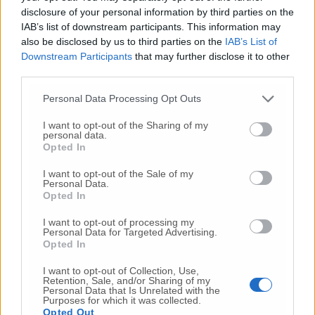
DirApplet – conclude la nota – a questo punto
disclosure of your personal information by third parties on the
aspettiamo e confidiamo nelle prossime
IAB’s list of downstream participants. This information may
decisioni del nuovo governo M5S – Lega e
also be disclosed by us to third parties on the
IAB’s List of
speriamo che la Pedemontana Fabriano –
Downstream Participants
that may further disclose it to other
Muccia rientri tra le “grandi opere” da
third parties.
cancellare, in quanto ritenuta un’opera
anacronistica, inutile e dannosa, cosa che noi
Personal Data Processing Opt Outs
sosteniamo, invano, da decenni».
I want to opt-out of the Sharing of my
personal data.
Opted In
© RIPRODUZIONE RISERVATA
I want to opt-out of the Sale of my
Personal Data.
Opted In
Vai alla home
I want to opt-out of processing my
Personal Data for Targeted Advertising.
Opted In
I want to opt-out of Collection, Use,
Retention, Sale, and/or Sharing of my
Personal Data that Is Unrelated with the
Purposes for which it was collected.
Opted Out