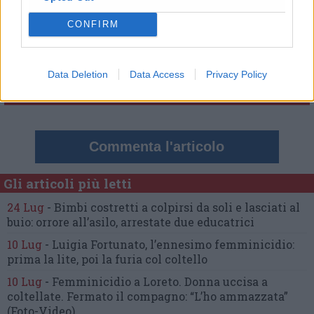
Commenti
CONFIRM
Nessun commento presente
Data Deletion
Data Access
Privacy Policy
Commenta
Commenta l'articolo
Gli articoli più letti
24 Lug
-
Bimbi costretti a colpirsi da soli
e lasciati al
buio:
orrore all’asilo, arrestate due educatrici
10 Lug
-
Luigia Fortunato,
l’ennesimo femminicidio:
prima la lite, poi la furia col coltello
10 Lug
-
Femminicidio a Loreto.
Donna uccisa a
coltellate.
Fermato il compagno: “L’ho ammazzata”
(Foto-Video)