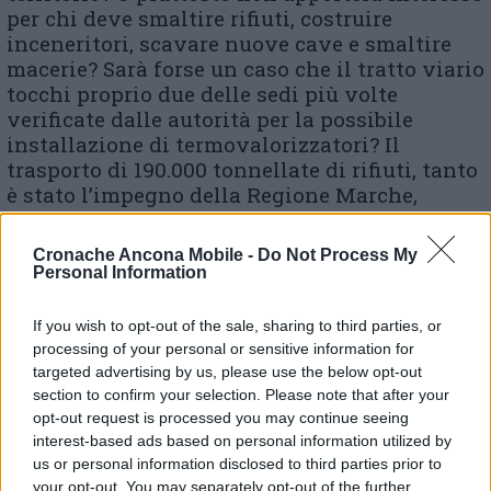
per chi deve smaltire rifiuti, costruire
inceneritori, scavare nuove cave e smaltire
macerie? Sarà forse un caso che il tratto viario
tocchi proprio due delle sedi più volte
verificate dalle autorità per la possibile
installazione di termovalorizzatori? Il
trasporto di 190.000 tonnellate di rifiuti, tanto
è stato l’impegno della Regione Marche,
richiederebbero una infrastruttura dedicata e
l’optimum sarebbe se venisse pagata proprio
Cronache Ancona Mobile -
Do Not Process My
dalla popolazione. E l’agricoltura biologica, il
Personal Information
settore vitivinicolo, il turismo, che fine
faranno a quel punto?». Il comitato denuncia
If you wish to opt-out of the sale, sharing to third parties, or
uno stallo nei lavori, che da mesi «sembrano
processing of your personal or sensitive information for
quasi impanati», spiegando che sono «questi i
targeted advertising by us, please use the below opt-out
dubbi a cui da un anno stiamo cercando di
section to confirm your selection. Please note that after your
dare risposta e che abbiamo condiviso un
opt-out request is processed you may continue seeing
interest-based ads based on personal information utilized by
mese fa con gli amici No Tav, ma anche con
us or personal information disclosed to third parties prior to
TerreInMoto, Legambiente, Italia Nostra,
your opt-out. You may separately opt-out of the further