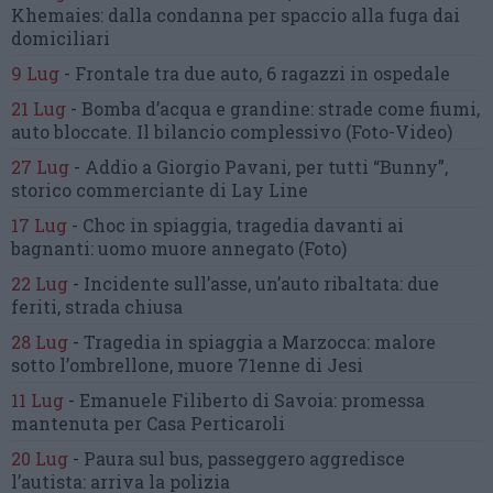
Khemaies:
dalla condanna per spaccio
alla fuga dai
domiciliari
9 Lug
-
Frontale tra due auto,
6 ragazzi in ospedale
21 Lug
-
Bomba d’acqua e grandine:
strade come fiumi,
auto bloccate.
Il bilancio complessivo
(Foto-Video)
27 Lug
-
Addio a Giorgio Pavani,
per tutti “Bunny”,
storico commerciante di Lay Line
17 Lug
-
Choc in spiaggia,
tragedia davanti ai
bagnanti:
uomo muore annegato
(Foto)
22 Lug
-
Incidente sull’asse, un’auto ribaltata:
due
feriti, strada chiusa
28 Lug
-
Tragedia in spiaggia a Marzocca:
malore
sotto l’ombrellone,
muore 71enne di Jesi
11 Lug
-
Emanuele Filiberto di Savoia:
promessa
mantenuta
per Casa Perticaroli
20 Lug
-
Paura sul bus, passeggero
aggredisce
l’autista: arriva la polizia