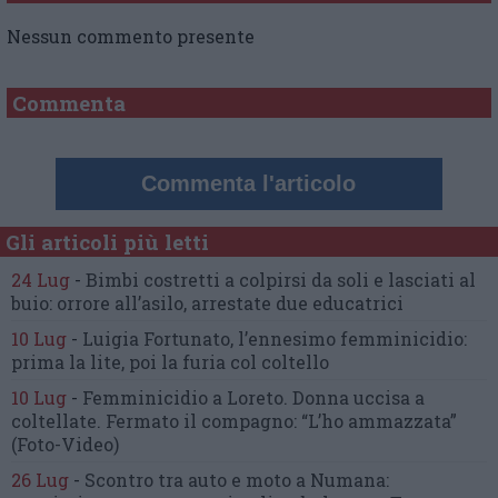
Nessun commento presente
Commenta
Commenta l'articolo
Gli articoli più letti
24 Lug
-
Bimbi costretti a colpirsi da soli
e lasciati al
buio:
orrore all’asilo, arrestate due educatrici
10 Lug
-
Luigia Fortunato,
l’ennesimo femminicidio:
prima la lite, poi la furia col coltello
10 Lug
-
Femminicidio a Loreto.
Donna uccisa a
coltellate.
Fermato il compagno: “L’ho ammazzata”
(Foto-Video)
26 Lug
-
Scontro tra auto e moto a Numana: