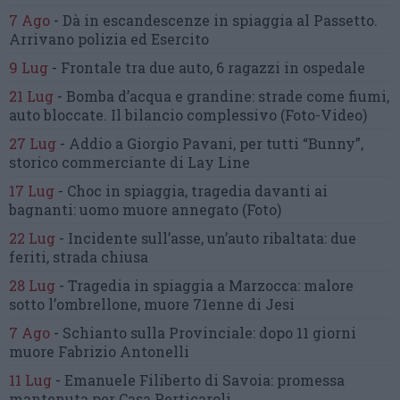
7 Ago
-
Dà in escandescenze in spiaggia al Passetto.
Arrivano polizia ed Esercito
9 Lug
-
Frontale tra due auto,
6 ragazzi in ospedale
21 Lug
-
Bomba d’acqua e grandine:
strade come fiumi,
auto bloccate.
Il bilancio complessivo
(Foto-Video)
27 Lug
-
Addio a Giorgio Pavani,
per tutti “Bunny”,
storico commerciante di Lay Line
17 Lug
-
Choc in spiaggia,
tragedia davanti ai
bagnanti:
uomo muore annegato
(Foto)
22 Lug
-
Incidente sull’asse, un’auto ribaltata:
due
feriti, strada chiusa
28 Lug
-
Tragedia in spiaggia a Marzocca:
malore
sotto l’ombrellone,
muore 71enne di Jesi
7 Ago
-
Schianto sulla Provinciale:
dopo 11 giorni
muore Fabrizio Antonelli
11 Lug
-
Emanuele Filiberto di Savoia:
promessa
mantenuta
per Casa Perticaroli