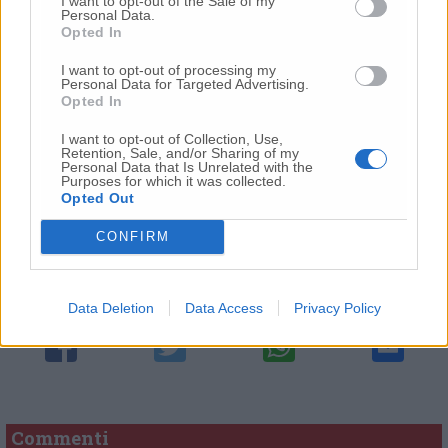
I want to opt-out of the Sale of my
Personal Data.
Opted In
I want to opt-out of processing my
Personal Data for Targeted Advertising.
Opted In
I want to opt-out of Collection, Use,
Retention, Sale, and/or Sharing of my
Personal Data that Is Unrelated with the
Purposes for which it was collected.
Opted Out
© RIPRODUZIONE RISERVATA
CONFIRM
Vai alla home
Data Deletion
Data Access
Privacy Policy
Commenti