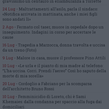
gravissimo un centauro
in eliambulanza a Torrette
24 Lug
-
Maltrattamenti all’asilo, parla il sindaco:
«Notifica arrivata in mattinata,
anche i miei figli
sono andati lì»
2 Ago
-
Fermato col taser,
muore in ospedale dopo un
inseguimento.
Indagini in corso per accertare le
cause
16 Lug
-
Tragedia a Marzocca,
donna travolta e uccisa
da un treno
(Foto)
9 Lug
-
Malore in casa, muore
il professore Pino Attili
10 Lug
-
«Le urla e il pianto di mia madre al telefono:
“L’ha uccisa. Corri. Prendi l’aereo”
Così ho saputo della
morte di mia sorella»
20 Lug
-
Cordoglio a Fabriano per la scomparsa
dell’architetto Bruno Rossi
10 Lug
-
Femminicidio di Loreto, chi è Sami
Khemaies:
dalla condanna per spaccio
alla fuga dai
domiciliari