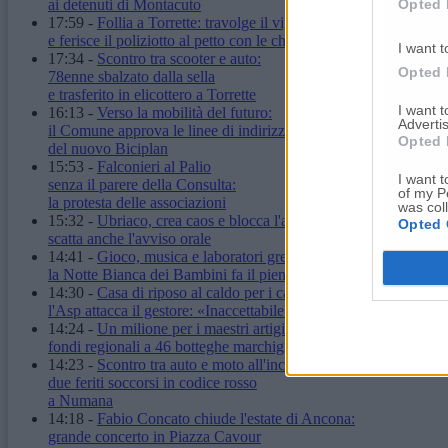
Opted 
ai detenuti di Montacuto
17:59
-
Follia a Torrette: travolge il vigilante
e ferisce il poliziotto al petto con le chiavi
I want t
17:34
-
Scontro tra scooter e auto:
Opted 
78enne sbalzato dalla sella
e trasferito in elicottero a Torrette
I want 
16:13
-
Verso la mobilità del futuro:
Advertis
il Comune approva le linee di indirizzo
Opted 
del nuovo Biciplan
15:53
-
Falconieri al Palio
I want t
senza il parere della Consulta:
of my P
la protesta delle associazioni
was col
15:32
-
Ubriaco, crea caos e blocca l'autobus:
Opted 
scatta anche l'avviso orale
14:41
-
Gioco, musica e laboratori green:
la Notte Bianca dei Bambini fa il pieno
14:30
-
Casa di riposo al caldo per i cali di tensione:
l'Asp attacca il gestore: «Inaccettabile»
14:24
-
Un milione per i maestri artigiani:
fondi regionali a 46 botteghe marchigiane
14:23
-
Scontro tra auto e moto all'incrocio:
due feriti soccorsi in codice rosso
a Numana
14:18
-
Fabio Concato chiude l'estate di Ancona:
grande concerto in Piazza Cavour