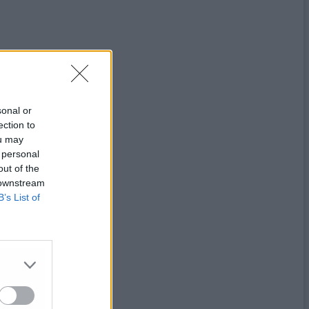
sonal or
ection to
ou may
 personal
out of the
 downstream
B’s List of