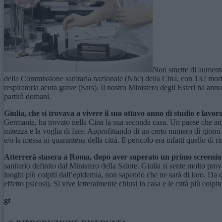
Non smette di aumenta
della Commissione sanitaria nazionale (Nhc) della Cina, con 132 morti
respiratoria acuta grave (Sars). Il nostro Ministero degli Esteri ha annu
partirà domani.
Giulia, che si trovava a vivere il suo ottavo anno di studio e lavor
Germania, ha trovato nella Cina la sua seconda casa. Un paese che ama 
mitezza e la voglia di fare. Approfittando di un certo numero di giorni 
e/o la messa in quarantena della città. Il pericolo era infatti quello di
Atterrerà stasera a Roma, dopo aver superato un primo screenin
sanitario definito dal Ministero della Salute. Giulia si sente molto prov
luoghi più colpiti dall’epidemia, non sapendo che ne sarà di loro. Da q
effetto psicosi). Si vive letteralmente chiusi in casa e le città più co
gt