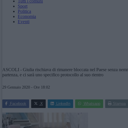
Tutti i comuni
Sport
Politica
Economia
Eventi
ASCOLI - Giulia rischiava di rimanere bloccata nel Paese senza nemmen
partenza, e ci sarà uno specifico protocollo al suo rientro
29 Gennaio 2020 - Ore 18:02
Facebook
X
LinkedIn
Whatsapp
Stampa