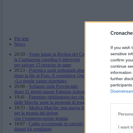
Cronache
Più letti
News
If you wish 
sensitive in
20:50
-
Vento lungo la Riviera del Conero:
la Capitaneria coordina 6 interventi
confirm you
per salvare 15 persone in mare
continue se
20:23
-
Polemica sugli ambulanti abusivi
information 
dopo la lite al Foro. Il consigliere Quqqass:
further disc
«Le regole vanno rispettate»
participants
20:08
-
Schianto sulla Provinciale:
Downstream 
dopo 11 giorni muore Fabrizio Antonelli
19:41
-
Patentino obbligatorio per chi ha un cane:
dalle Marche parte la proposta di legge
18:33
-
Medica Marche: una nuova frontiera
per la terapia del dolore
Persona
con l’ossigeno-ozono terapia
18:07
-
Caldo eccezionale in carcere:
I want t
donati 64 ventilatori