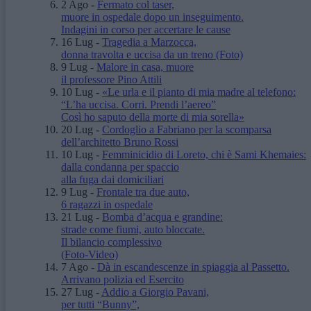
2 Ago
-
Fermato col taser,
muore in ospedale dopo un inseguimento.
Indagini in corso per accertare le cause
16 Lug
-
Tragedia a Marzocca,
donna travolta e uccisa da un treno
(Foto)
9 Lug
-
Malore in casa, muore
il professore Pino Attili
10 Lug
-
«Le urla e il pianto di mia madre al telefono:
“L’ha uccisa. Corri. Prendi l’aereo”
Così ho saputo della morte di mia sorella»
20 Lug
-
Cordoglio a Fabriano per la scomparsa
dell’architetto Bruno Rossi
10 Lug
-
Femminicidio di Loreto, chi è Sami Khemaies:
dalla condanna per spaccio
alla fuga dai domiciliari
9 Lug
-
Frontale tra due auto,
6 ragazzi in ospedale
21 Lug
-
Bomba d’acqua e grandine:
strade come fiumi, auto bloccate.
Il bilancio complessivo
(Foto-Video)
7 Ago
-
Dà in escandescenze in spiaggia al Passetto.
Arrivano polizia ed Esercito
27 Lug
-
Addio a Giorgio Pavani,
per tutti “Bunny”,