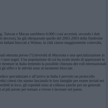
 Taiwan e Macao sarebbero 6.000 i casi accertati, secondo i dati
ei decessi), ha già oltrepassato quello del 2002-2003 della Sindrome
dini italiani bloccati a Wuhan, la città cinese maggiormente coinvolta,
ali ottenuta presso l’Università di Macerata e una specializzazione in
re i suoi sogni. Una popolazione di cui ha avuto modo di apprezzare la
rientrare in Italia temendo la possibile chiusura dei voli internazionali
 gli uffici e le attività sono al momento bloccate.
dico specializzato e all’arrivo in Italia è previsto un protocollo
edici cinesi che stanno lasciando le loro famiglie per essere inviati nei
eribili in loco, gli ospedali sono al collasso (anche per un generale
 al più presto per tornare a vivere e lavorare nel paese.