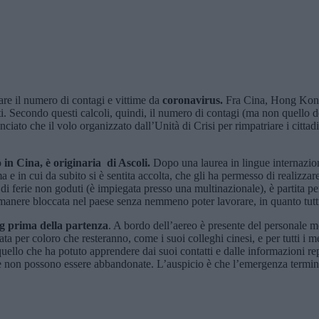
re il numero di contagi e vittime da
coronavirus.
Fra Cina, Hong Kong,
. Secondo questi calcoli, quindi, il numero di contagi (ma non quello d
nciato che il volo organizzato dall’Unità di Crisi per rimpatriare i citta
o in Cina, è originaria di Ascoli.
Dopo una laurea in lingue internazion
e in cui da subito si è sentita accolta, che gli ha permesso di realizza
di ferie non goduti (è impiegata presso una multinazionale), è partita per 
 rimanere bloccata nel paese senza nemmeno poter lavorare, in quanto tutti
g prima della partenza
. A bordo dell’aereo è presente del personale me
ata per coloro che resteranno, come i suoi colleghi cinesi, e per tutti i m
uello che ha potuto apprendere dai suoi contatti e dalle informazioni rep
lpite non possono essere abbandonate. L’auspicio è che l’emergenza termini