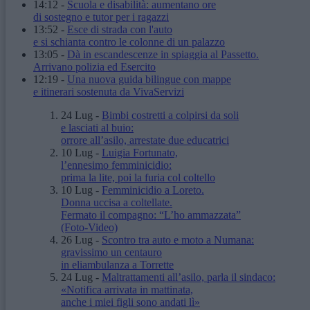
14:12
-
Scuola e disabilità: aumentano ore
di sostegno e tutor per i ragazzi
13:52
-
Esce di strada con l'auto
e si schianta contro le colonne di un palazzo
13:05
-
Dà in escandescenze in spiaggia al Passetto.
Arrivano polizia ed Esercito
12:19
-
Una nuova guida bilingue con mappe
e itinerari sostenuta da VivaServizi
24 Lug
-
Bimbi costretti a colpirsi da soli
e lasciati al buio:
orrore all’asilo, arrestate due educatrici
10 Lug
-
Luigia Fortunato,
l’ennesimo femminicidio:
prima la lite, poi la furia col coltello
10 Lug
-
Femminicidio a Loreto.
Donna uccisa a coltellate.
Fermato il compagno: “L’ho ammazzata”
(Foto-Video)
26 Lug
-
Scontro tra auto e moto a Numana:
gravissimo un centauro
in eliambulanza a Torrette
24 Lug
-
Maltrattamenti all’asilo, parla il sindaco:
«Notifica arrivata in mattinata,
anche i miei figli sono andati lì»