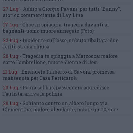
27 Lug
-
Addio a Giorgio Pavani,
per tutti “Bunny”,
storico commerciante di Lay Line
17 Lug
-
Choc in spiaggia,
tragedia davanti ai
bagnanti:
uomo muore annegato
(Foto)
22 Lug
-
Incidente sull’asse, un’auto ribaltata:
due
feriti, strada chiusa
28 Lug
-
Tragedia in spiaggia a Marzocca:
malore
sotto l’ombrellone,
muore 71enne di Jesi
11 Lug
-
Emanuele Filiberto di Savoia:
promessa
mantenuta
per Casa Perticaroli
20 Lug
-
Paura sul bus, passeggero
aggredisce
l’autista: arriva la polizia
28 Lug
-
Schianto contro un albero
lungo via
Clementina:
malore al volante, muore un 70enne