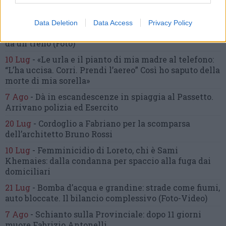
inseguimento.
Indagini in corso per accertare le
cause
Data Deletion
Data Access
Privacy Policy
16 Lug
-
Tragedia a Marzocca,
donna travolta e uccisa
da un treno
(Foto)
10 Lug
-
«Le urla e il pianto di mia madre al telefono:
“L’ha uccisa. Corri. Prendi l’aereo”
Così ho saputo della
morte di mia sorella»
7 Ago
-
Dà in escandescenze in spiaggia al Passetto.
Arrivano polizia ed Esercito
20 Lug
-
Cordoglio a Fabriano per la scomparsa
dell’architetto Bruno Rossi
10 Lug
-
Femminicidio di Loreto, chi è Sami
Khemaies:
dalla condanna per spaccio
alla fuga dai
domiciliari
21 Lug
-
Bomba d’acqua e grandine:
strade come fiumi,
auto bloccate.
Il bilancio complessivo
(Foto-Video)
7 Ago
-
Schianto sulla Provinciale:
dopo 11 giorni
muore Fabrizio Antonelli