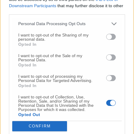
Downstream Participants
that may further disclose it to other
third parties.
Commenta l'articolo
Personal Data Processing Opt Outs
Gli articoli più letti
I want to opt-out of the Sharing of my
24 Lug
-
Bimbi costretti a colpirsi da soli
e lasciati al
personal data.
Opted In
buio:
orrore all’asilo, arrestate due educatrici
10 Lug
-
Luigia Fortunato,
l’ennesimo femminicidio:
I want to opt-out of the Sale of my
Personal Data.
prima la lite, poi la furia col coltello
Opted In
10 Lug
-
Femminicidio a Loreto.
Donna uccisa a
I want to opt-out of processing my
coltellate.
Fermato il compagno: “L’ho ammazzata”
Personal Data for Targeted Advertising.
(Foto-Video)
Opted In
26 Lug
-
Scontro tra auto e moto a Numana:
I want to opt-out of Collection, Use,
gravissimo un centauro
in eliambulanza a Torrette
Retention, Sale, and/or Sharing of my
Personal Data that Is Unrelated with the
24 Lug
-
Maltrattamenti all’asilo, parla il sindaco:
Purposes for which it was collected.
Opted Out
«Notifica arrivata in mattinata,
anche i miei figli
sono andati lì»
CONFIRM
2 Ago
-
Fermato col taser,
muore in ospedale dopo un