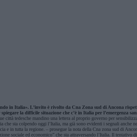
ndo in Italia». L’invito è rivolto da Cna Zona sud di Ancona rispet
 spiegare la difficile situazione che c’è in Italia per l’emergenza s
e due città tedesche mandino una lettera al proprio governo per sensibili
ia che sta colpendo oggi l’Italia, ma già sono evidenti i segnali anche n
incia e in tutta la regione. – prosegue la nota della Cna zona sud di Anc
zione sociale ed economico” che sta attraversando l’Italia. Il tentativo di