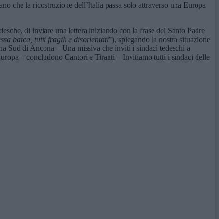
ndano che la ricostruzione dell’Italia passa solo attraverso una Europa
desche, di inviare una lettera iniziando con la frase del Santo Padre
a barca, tutti fragili e disorientati
”), spiegando la nostra situazione
ona Sud di Ancona – Una missiva che inviti i sindaci tedeschi a
Europa – concludono Cantori e Tiranti – Invitiamo tutti i sindaci delle