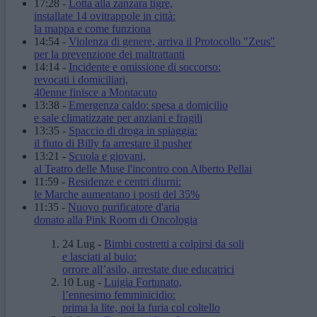
17:28
-
Lotta alla zanzara tigre,
installate 14 ovitrappole in città:
la mappa e come funziona
14:54
-
Violenza di genere, arriva il Protocollo "Zeus"
per la prevenzione dei maltrattanti
14:14
-
Incidente e omissione di soccorso:
revocati i domiciliari,
40enne finisce a Montacuto
13:38
-
Emergenza caldo: spesa a domicilio
e sale climatizzate per anziani e fragili
13:35
-
Spaccio di droga in spiaggia:
il fiuto di Billy fa arrestare il pusher
13:21
-
Scuola e giovani,
al Teatro delle Muse l'incontro con Alberto Pellai
11:59
-
Residenze e centri diurni:
le Marche aumentano i posti del 35%
11:35
-
Nuovo purificatore d'aria
donato alla Pink Room di Oncologia
24 Lug
-
Bimbi costretti a colpirsi da soli
e lasciati al buio:
orrore all’asilo, arrestate due educatrici
10 Lug
-
Luigia Fortunato,
l’ennesimo femminicidio:
prima la lite, poi la furia col coltello