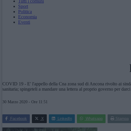
Tutti i comuni
Sport
Politica
Economia
Eventi
COVID 19 - E' l'appello della Cna zona sud di Ancona rivolto ai sindaci
sanitaria; spingeteli a mandare una lettera al proprio governo per darci 
30 Marzo 2020 - Ore 11:51
Facebook
X
LinkedIn
Whatsapp
Stampa