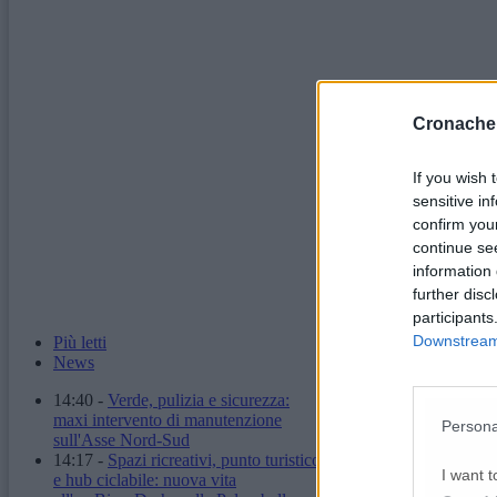
Cronache
If you wish 
sensitive in
confirm you
continue se
information 
further disc
participants
Downstream 
Più letti
News
14:40
-
Verde, pulizia e sicurezza:
maxi intervento di manutenzione
Persona
sull'Asse Nord-Sud
14:17
-
Spazi ricreativi, punto turistico
I want t
e hub ciclabile: nuova vita