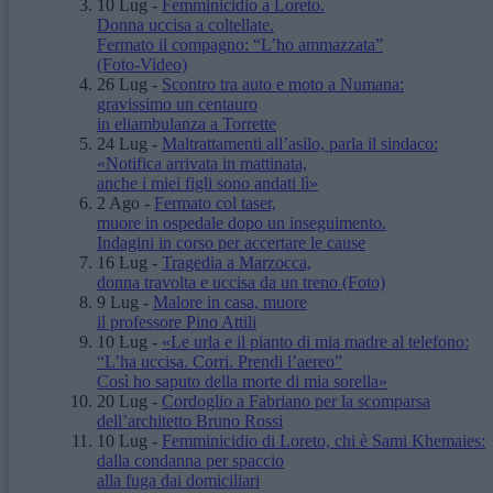
10 Lug
-
Femminicidio a Loreto.
Donna uccisa a coltellate.
Fermato il compagno: “L’ho ammazzata”
(Foto-Video)
26 Lug
-
Scontro tra auto e moto a Numana:
gravissimo un centauro
in eliambulanza a Torrette
24 Lug
-
Maltrattamenti all’asilo, parla il sindaco:
«Notifica arrivata in mattinata,
anche i miei figli sono andati lì»
2 Ago
-
Fermato col taser,
muore in ospedale dopo un inseguimento.
Indagini in corso per accertare le cause
16 Lug
-
Tragedia a Marzocca,
donna travolta e uccisa da un treno
(Foto)
9 Lug
-
Malore in casa, muore
il professore Pino Attili
10 Lug
-
«Le urla e il pianto di mia madre al telefono:
“L’ha uccisa. Corri. Prendi l’aereo”
Così ho saputo della morte di mia sorella»
20 Lug
-
Cordoglio a Fabriano per la scomparsa
dell’architetto Bruno Rossi
10 Lug
-
Femminicidio di Loreto, chi è Sami Khemaies:
dalla condanna per spaccio
alla fuga dai domiciliari