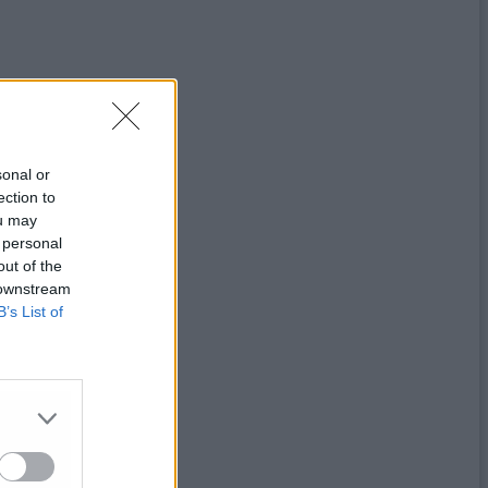
sonal or
ection to
ou may
 personal
out of the
 downstream
B’s List of