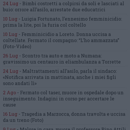
24 Lug
-
Bimbi costretti a colpirsi da soli
e lasciati al
buio:
orrore all’asilo, arrestate due educatrici
10 Lug
-
Luigia Fortunato,
l’ennesimo femminicidio:
prima la lite, poi la furia col coltello
10 Lug
-
Femminicidio a Loreto.
Donna uccisa a
coltellate.
Fermato il compagno: “L’ho ammazzata”
(Foto-Video)
26 Lug
-
Scontro tra auto e moto a Numana:
gravissimo un centauro
in eliambulanza a Torrette
24 Lug
-
Maltrattamenti all’asilo, parla il sindaco:
«Notifica arrivata in mattinata,
anche i miei figli
sono andati lì»
2 Ago
-
Fermato col taser,
muore in ospedale dopo un
inseguimento.
Indagini in corso per accertare le
cause
16 Lug
-
Tragedia a Marzocca,
donna travolta e uccisa
da un treno
(Foto)
9 Lug
-
Malore in casa, muore
il professore Pino Attili