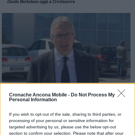
Guido Bertolaso oggi a Civitanova
Il governatore Luca Ceriscioli oggi a Civitanova
Cronache Ancona Mobile -
Do Not Process My
Personal Information
If you wish to opt-out of the sale, sharing to third parties, or
processing of your personal or sensitive information for
targeted advertising by us, please use the below opt-out
section to confirm your selection. Please note that after your