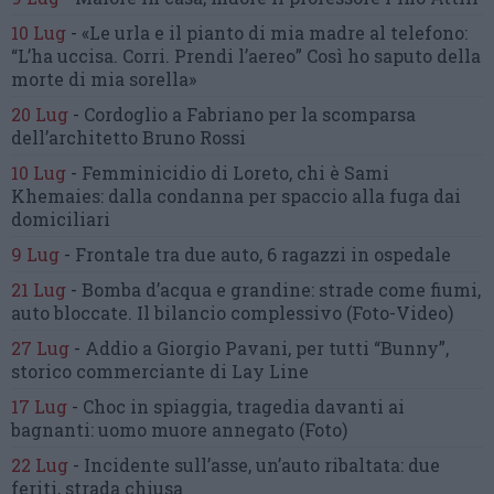
10 Lug
-
«Le urla e il pianto di mia madre al telefono:
“L’ha uccisa. Corri. Prendi l’aereo”
Così ho saputo della
morte di mia sorella»
20 Lug
-
Cordoglio a Fabriano per la scomparsa
dell’architetto Bruno Rossi
10 Lug
-
Femminicidio di Loreto, chi è Sami
Khemaies:
dalla condanna per spaccio
alla fuga dai
domiciliari
9 Lug
-
Frontale tra due auto,
6 ragazzi in ospedale
21 Lug
-
Bomba d’acqua e grandine:
strade come fiumi,
auto bloccate.
Il bilancio complessivo
(Foto-Video)
27 Lug
-
Addio a Giorgio Pavani,
per tutti “Bunny”,
storico commerciante di Lay Line
17 Lug
-
Choc in spiaggia,
tragedia davanti ai
bagnanti:
uomo muore annegato
(Foto)
22 Lug
-
Incidente sull’asse, un’auto ribaltata:
due
feriti, strada chiusa