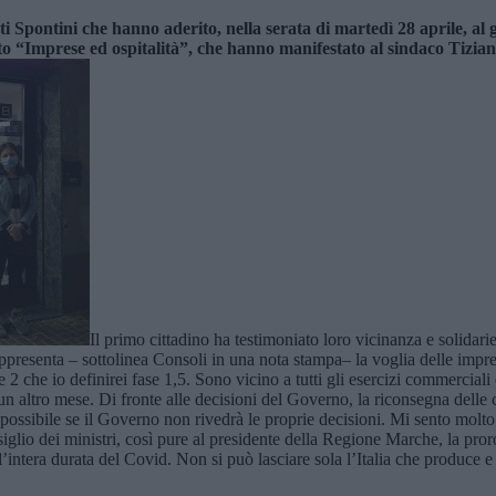
ti Spontini che hanno aderito, nella serata di martedì 28 aprile, al g
o “Imprese ed ospitalità”, che hanno manifestato al sindaco Tizia
Il primo cittadino ha testimoniato loro vicinanza e solidari
ppresenta – sottolinea Consoli in una nota stampa– la voglia delle impres
ase 2 che io definirei fase 1,5. Sono vicino a tutti gli esercizi commerciali
un altro mese. Di fronte alle decisioni del Governo, la riconsegna delle
ere possibile se il Governo non rivedrà le proprie decisioni. Mi sento mol
nsiglio dei ministri, così pure al presidente della Regione Marche, la pro
 l’intera durata del Covid. Non si può lasciare sola l’Italia che produce 