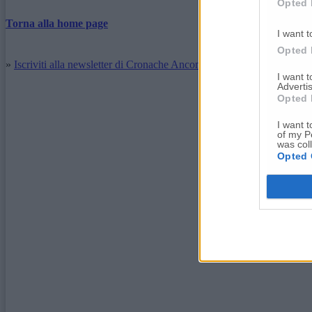
Opted 
Torna alla home page
I want t
Opted 
»
Iscriviti alla newsletter di Cronache Ancona
I want 
Advertis
Opted 
I want t
of my P
was col
Opted 