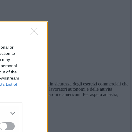
sonal or
ection to
ou may
 personal
out of the
 downstream
le misure per una riapertura in sicurezza degli esercizi commerciali che
B’s List of
favore delle imprese, dei lavoratori autonomi e delle attività
, tedeschi, francesi, anglosassoni e americani. Per aspera ad astra,