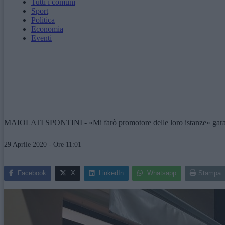
Tutti i comuni
Sport
Politica
Economia
Eventi
MAIOLATI SPONTINI - «Mi farò promotore delle loro istanze» garantisce 
29 Aprile 2020 - Ore 11:01
Facebook
X
LinkedIn
Whatsapp
Stampa