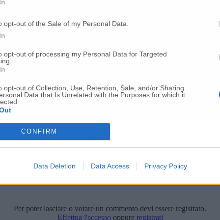
In
o opt-out of the Sale of my Personal Data.
In
to opt-out of processing my Personal Data for Targeted
ing.
In
o opt-out of Collection, Use, Retention, Sale, and/or Sharing
ersonal Data that Is Unrelated with the Purposes for which it
lected.
Out
CONFIRM
Data Deletion
Data Access
Privacy Policy
Per poter lasciare o votare un commento devi essere registrato.
Effettua l'accesso
oppure
registrati