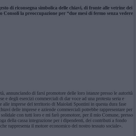
esto di riconsegna simbolica delle chiavi, di fronte alle vetrine dei
no Consoli la preoccupazione per “due mesi di fermo senza vedere
età, annunciando di farsi promotore delle loro istanze presso le autorità
e e degli esercizi commerciali di dar voce ad una protesta seria e
 e alle imprese del territorio di Maiolati Spontini in questa dura fase
 chiavi delle imprese e aziende commerciali potrebbe rappresentare per
to solidale con tutti loro e mi farò promotore, per il mio Comune, presso
roga della cassa integrazione per i dipendenti, dei contributi a fondo
e che rappresenta il motore economico del nostro tessuto sociale».