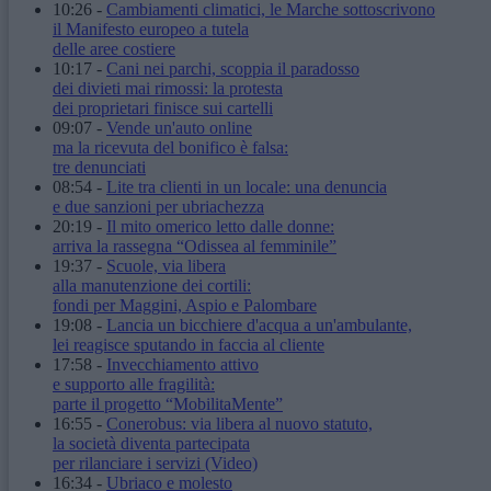
10:26
-
Cambiamenti climatici, le Marche sottoscrivono
il Manifesto europeo a tutela
delle aree costiere
10:17
-
Cani nei parchi, scoppia il paradosso
dei divieti mai rimossi: la protesta
dei proprietari finisce sui cartelli
09:07
-
Vende un'auto online
ma la ricevuta del bonifico è falsa:
tre denunciati
08:54
-
Lite tra clienti in un locale: una denuncia
e due sanzioni per ubriachezza
20:19
-
Il mito omerico letto dalle donne:
arriva la rassegna “Odissea al femminile”
19:37
-
Scuole, via libera
alla manutenzione dei cortili:
fondi per Maggini, Aspio e Palombare
19:08
-
Lancia un bicchiere d'acqua a un'ambulante,
lei reagisce sputando in faccia al cliente
17:58
-
Invecchiamento attivo
e supporto alle fragilità:
parte il progetto “MobilitaMente”
16:55
-
Conerobus: via libera al nuovo statuto,
la società diventa partecipata
per rilanciare i servizi
(Video)
16:34
-
Ubriaco e molesto