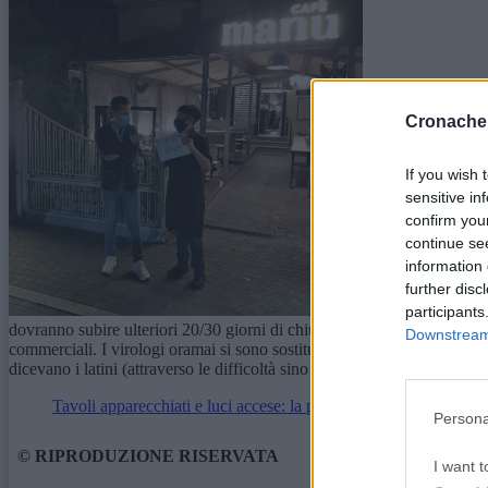
Cronache
If you wish 
sensitive in
confirm you
continue se
information 
further disc
Per il sindaco di 
participants
dovranno subire ulteriori 20/30 giorni di chiusura. Molti annunci telev
Downstream 
commerciali. I virologi oramai si sono sostituti alla politica. Solo che 
dicevano i latini (attraverso le difficoltà sino alle stelle)».
Tavoli apparecchiati e luci accese: la protesta di pub e locali «p
Persona
© RIPRODUZIONE RISERVATA
I want t