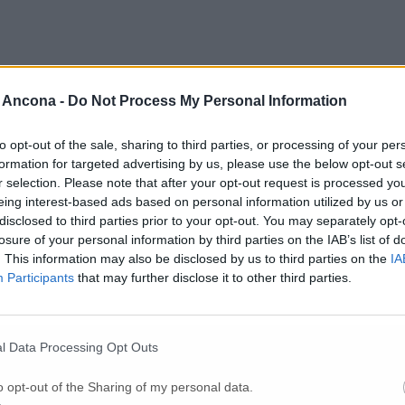
 Ancona -
Do Not Process My Personal Information
to opt-out of the sale, sharing to third parties, or processing of your per
formation for targeted advertising by us, please use the below opt-out s
r selection. Please note that after your opt-out request is processed y
eing interest-based ads based on personal information utilized by us or
disclosed to third parties prior to your opt-out. You may separately opt-
losure of your personal information by third parties on the IAB’s list of
Maiolati Spontini sarebbe stato logico «attuare con pacata gradualità del
. This information may also be disclosed by us to third parties on the
IA
isivi e mai una proposta certa e chiara che fosse andata moderatamente a 
Participants
that may further disclose it to other third parties.
in Italia evidentemente saranno più bravi rispetto ai loro colleghi inglesi
er risorgere insieme» (Foto)
l Data Processing Opt Outs
o opt-out of the Sharing of my personal data.