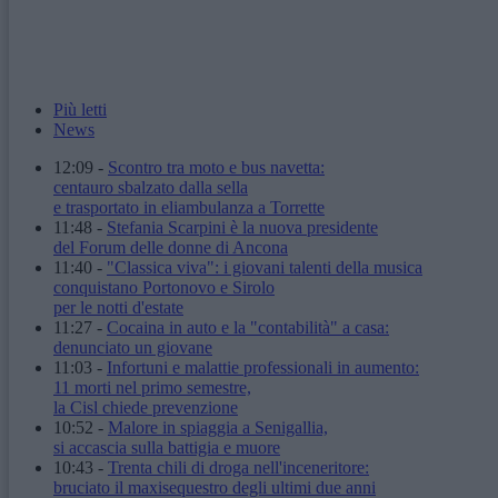
Più letti
News
12:09
-
Scontro tra moto e bus navetta:
centauro sbalzato dalla sella
e trasportato in eliambulanza a Torrette
11:48
-
Stefania Scarpini è la nuova presidente
del Forum delle donne di Ancona
11:40
-
"Classica viva": i giovani talenti della musica
conquistano Portonovo e Sirolo
per le notti d'estate
11:27
-
Cocaina in auto e la "contabilità" a casa:
denunciato un giovane
11:03
-
Infortuni e malattie professionali in aumento:
11 morti nel primo semestre,
la Cisl chiede prevenzione
10:52
-
Malore in spiaggia a Senigallia,
si accascia sulla battigia e muore
10:43
-
Trenta chili di droga nell'inceneritore:
bruciato il maxisequestro degli ultimi due anni