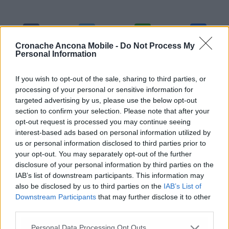
Cronache Ancona Mobile -
Do Not Process My
Personal Information
Commenti
If you wish to opt-out of the sale, sharing to third parties, or
processing of your personal or sensitive information for
Nessun commento presente
targeted advertising by us, please use the below opt-out
section to confirm your selection. Please note that after your
opt-out request is processed you may continue seeing
Commenta
interest-based ads based on personal information utilized by
us or personal information disclosed to third parties prior to
your opt-out. You may separately opt-out of the further
disclosure of your personal information by third parties on the
Commenta l'articolo
IAB’s list of downstream participants. This information may
also be disclosed by us to third parties on the
IAB’s List of
Gli articoli più letti
Downstream Participants
that may further disclose it to other
third parties.
24 Lug
-
Bimbi costretti a colpirsi da soli
e lasciati al
buio:
orrore all’asilo, arrestate due educatrici
Personal Data Processing Opt Outs