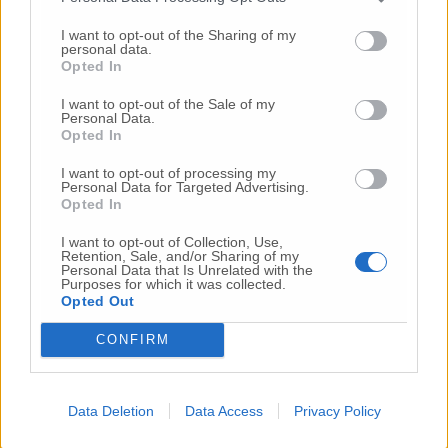
10 Lug
-
Luigia Fortunato,
l’ennesimo femminicidio:
I want to opt-out of the Sharing of my
prima la lite, poi la furia col coltello
personal data.
Opted In
10 Lug
-
Femminicidio a Loreto.
Donna uccisa a
coltellate.
Fermato il compagno: “L’ho ammazzata”
I want to opt-out of the Sale of my
(Foto-Video)
Personal Data.
Opted In
26 Lug
-
Scontro tra auto e moto a Numana:
gravissimo un centauro
in eliambulanza a Torrette
I want to opt-out of processing my
Personal Data for Targeted Advertising.
24 Lug
-
Maltrattamenti all’asilo, parla il sindaco:
Opted In
«Notifica arrivata in mattinata,
anche i miei figli
sono andati lì»
I want to opt-out of Collection, Use,
Retention, Sale, and/or Sharing of my
Personal Data that Is Unrelated with the
2 Ago
-
Fermato col taser,
muore in ospedale dopo un
Purposes for which it was collected.
inseguimento.
Indagini in corso per accertare le
Opted Out
cause
CONFIRM
16 Lug
-
Tragedia a Marzocca,
donna travolta e uccisa
da un treno
(Foto)
10 Lug
-
«Le urla e il pianto di mia madre al telefono:
Data Deletion
Data Access
Privacy Policy
“L’ha uccisa. Corri. Prendi l’aereo”
Così ho saputo della
morte di mia sorella»