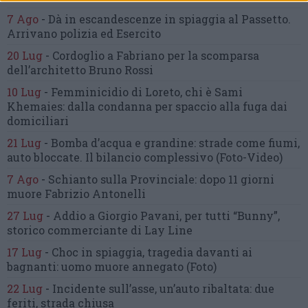
7 Ago
-
Dà in escandescenze in spiaggia al Passetto.
Arrivano polizia ed Esercito
20 Lug
-
Cordoglio a Fabriano per la scomparsa
dell’architetto Bruno Rossi
10 Lug
-
Femminicidio di Loreto, chi è Sami
Khemaies:
dalla condanna per spaccio
alla fuga dai
domiciliari
21 Lug
-
Bomba d’acqua e grandine:
strade come fiumi,
auto bloccate.
Il bilancio complessivo
(Foto-Video)
7 Ago
-
Schianto sulla Provinciale:
dopo 11 giorni
muore Fabrizio Antonelli
27 Lug
-
Addio a Giorgio Pavani,
per tutti “Bunny”,
storico commerciante di Lay Line
17 Lug
-
Choc in spiaggia,
tragedia davanti ai
bagnanti:
uomo muore annegato
(Foto)
22 Lug
-
Incidente sull’asse, un’auto ribaltata:
due
feriti, strada chiusa