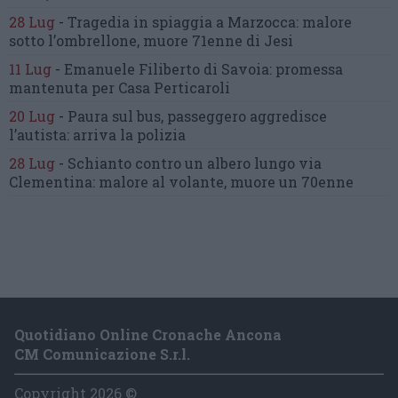
28 Lug
-
Tragedia in spiaggia a Marzocca:
malore
sotto l’ombrellone,
muore 71enne di Jesi
11 Lug
-
Emanuele Filiberto di Savoia:
promessa
mantenuta
per Casa Perticaroli
20 Lug
-
Paura sul bus, passeggero
aggredisce
l’autista: arriva la polizia
28 Lug
-
Schianto contro un albero
lungo via
Clementina:
malore al volante, muore un 70enne
Quotidiano Online Cronache Ancona
CM Comunicazione S.r.l.
Copyright 2026 ©