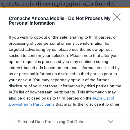
questa serie di scempiaggini, alla fine del
giro, solo per costruire, a suon di milioni
anche pubblici ottusamente buttati al vento
Cronache Ancona Mobile -
Do Not Process My
(nel mentre per mancanza di liquidità si
Personal Information
negano i tamponi pure a persone con
congiunti deceduti o in gravissime
If you wish to opt-out of the sale, sharing to third parties, or
condizioni per il virus) e in un contesto fisico
processing of your personal or sensitive information for
caotico per il traffico e altamente affollato,
targeted advertising by us, please use the below opt-out
section to confirm your selection. Please note that after your
comunque assolutamente inadeguato, un
opt-out request is processed you may continue seeing
reparto che non è un ospedale non avendone
interest-based ads based on personal information utilized by
le caratteristiche di base necessarie, che
us or personal information disclosed to third parties prior to
garantisce meno sicurezza di un ospedale per
your opt-out. You may separately opt-out of the further
la mancata integrazione con reparti
disclosure of your personal information by third parties on the
essenziali per tale qualificazione, che causerà
IAB’s list of downstream participants. This information may
agli attuali degenti nei nosocomi marchigiani
also be disclosed by us to third parties on the
IAB’s List of
il trasferimento verso una struttura meno
Downstream Participants
that may further disclose it to other
sicura dell’ospedale in cui essi sono
third parties.
attualmente ricoverati, da essi peraltro pure
Personal Data Processing Opt Outs
rifiutabile se non altro per non spezzare il