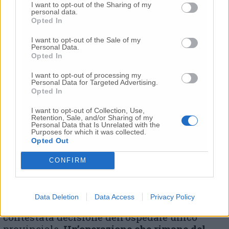
legame già instauratosi con il personale
I want to opt-out of the Sharing of my
infermieristico, così, tra l’altro, mettendo in
personal data.
Opted In
dubbio anche il raggiungimento del risultato
minimale di decongestionare la rete
I want to opt-out of the Sale of my
ospedaliera dai pazienti covid.
Personal Data.
Opted In
Un’operazione, quella dell’astronave
I want to opt-out of processing my
Personal Data for Targeted Advertising.
bertolasiana lanciata verso il nulla, senza che
Opted In
ad oggi vi sia stato il necessario passaggio in
consiglio comunale della convenzione tra il
I want to opt-out of Collection, Use,
Retention, Sale, and/or Sharing of my
Comune di Civitanova e la Regione, magari –
Personal Data that Is Unrelated with the
Purposes for which it was collected.
chissà – anche senza il mutamento di
Opted Out
destinazione d’uso, che probabilmente
segnerà il de profundis per le speranze della
CONFIRM
giunta comunale di centrodestra in carica di
salvaguardare l’ospedale della città costiera
dal sostanziale affondamento voluto dai
Data Deletion
Data Access
Privacy Policy
vertici Asur, ormai lanciati verso la
contestata decisione dell’ospedale unico
provinciale.
Un’operazione che rimane del