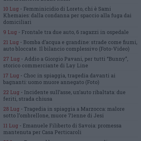
10 Lug
-
Femminicidio di Loreto, chi è Sami
Khemaies:
dalla condanna per spaccio
alla fuga dai
domiciliari
9 Lug
-
Frontale tra due auto,
6 ragazzi in ospedale
21 Lug
-
Bomba d’acqua e grandine:
strade come fiumi,
auto bloccate.
Il bilancio complessivo
(Foto-Video)
27 Lug
-
Addio a Giorgio Pavani,
per tutti “Bunny”,
storico commerciante di Lay Line
17 Lug
-
Choc in spiaggia,
tragedia davanti ai
bagnanti:
uomo muore annegato
(Foto)
22 Lug
-
Incidente sull’asse, un’auto ribaltata:
due
feriti, strada chiusa
28 Lug
-
Tragedia in spiaggia a Marzocca:
malore
sotto l’ombrellone,
muore 71enne di Jesi
11 Lug
-
Emanuele Filiberto di Savoia:
promessa
mantenuta
per Casa Perticaroli