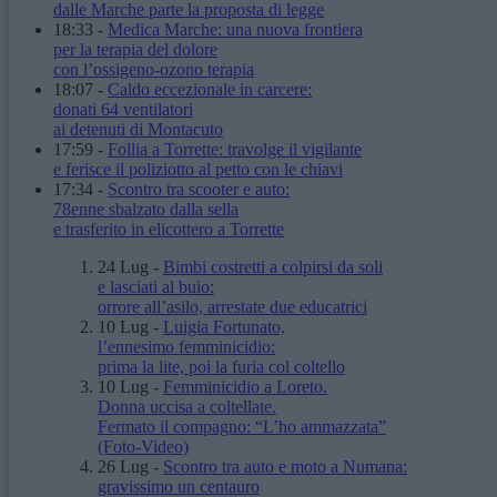
dalle Marche parte la proposta di legge
18:33
-
Medica Marche: una nuova frontiera
per la terapia del dolore
con l’ossigeno-ozono terapia
18:07
-
Caldo eccezionale in carcere:
donati 64 ventilatori
ai detenuti di Montacuto
17:59
-
Follia a Torrette: travolge il vigilante
e ferisce il poliziotto al petto con le chiavi
17:34
-
Scontro tra scooter e auto:
78enne sbalzato dalla sella
e trasferito in elicottero a Torrette
24 Lug
-
Bimbi costretti a colpirsi da soli
e lasciati al buio:
orrore all’asilo, arrestate due educatrici
10 Lug
-
Luigia Fortunato,
l’ennesimo femminicidio:
prima la lite, poi la furia col coltello
10 Lug
-
Femminicidio a Loreto.
Donna uccisa a coltellate.
Fermato il compagno: “L’ho ammazzata”
(Foto-Video)
26 Lug
-
Scontro tra auto e moto a Numana:
gravissimo un centauro