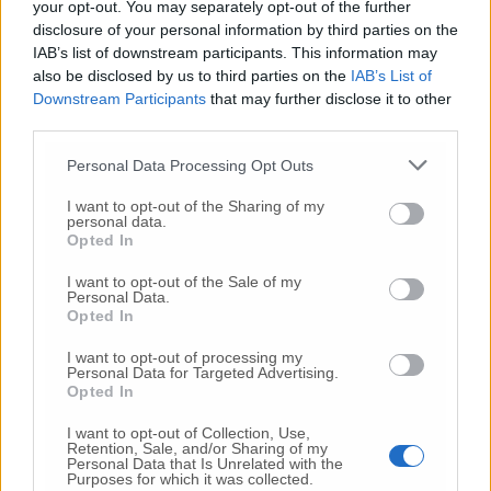
your opt-out. You may separately opt-out of the further
disclosure of your personal information by third parties on the
IAB’s list of downstream participants. This information may
also be disclosed by us to third parties on the
IAB’s List of
Downstream Participants
that may further disclose it to other
third parties.
Personal Data Processing Opt Outs
I want to opt-out of the Sharing of my
personal data.
Opted In
Il parco del Cardeto
I want to opt-out of the Sale of my
Personal Data.
In quest’ottica Ancona ha già abbozzato una
Opted In
serie di ipotesi correlandole alla simulazione
delle diverse prescrizioni che potrebbero
I want to opt-out of processing my
Personal Data for Targeted Advertising.
imporre i protocolli ministeriali. «Abbiamo
Opted In
analizzato divesi progetti, partendo dalle
regole più restrittive, e a seconda dei
I want to opt-out of Collection, Use,
Retention, Sale, and/or Sharing of my
protocolli ci muoveremo. – anticipa
Personal Data that Is Unrelated with the
Purposes for which it was collected.
l’assessore – Quando parlo di parchi intendo