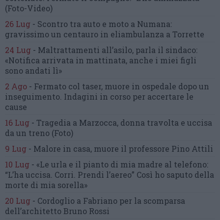
(Foto-Video)
26 Lug
-
Scontro tra auto e moto a Numana:
gravissimo un centauro
in eliambulanza a Torrette
24 Lug
-
Maltrattamenti all’asilo, parla il sindaco:
«Notifica arrivata in mattinata,
anche i miei figli
sono andati lì»
2 Ago
-
Fermato col taser,
muore in ospedale dopo un
inseguimento.
Indagini in corso per accertare le
cause
16 Lug
-
Tragedia a Marzocca,
donna travolta e uccisa
da un treno
(Foto)
9 Lug
-
Malore in casa, muore
il professore Pino Attili
10 Lug
-
«Le urla e il pianto di mia madre al telefono:
“L’ha uccisa. Corri. Prendi l’aereo”
Così ho saputo della
morte di mia sorella»
20 Lug
-
Cordoglio a Fabriano per la scomparsa
dell’architetto Bruno Rossi