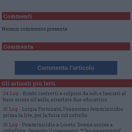
Commenti
Nessun commento presente
Commenta
Commenta l'articolo
Gli articoli più letti
24 Lug
-
Bimbi costretti a colpirsi da soli
e lasciati al
buio:
orrore all’asilo, arrestate due educatrici
10 Lug
-
Luigia Fortunato,
l’ennesimo femminicidio:
prima la lite, poi la furia col coltello
10 Lug
-
Femminicidio a Loreto.
Donna uccisa a
coltellate.
Fermato il compagno: “L’ho ammazzata”