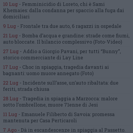
10 Lug
-
Femminicidio di Loreto, chi è Sami
Khemaies:
dalla condanna per spaccio
alla fuga dai
domiciliari
9 Lug
-
Frontale tra due auto,
6 ragazzi in ospedale
21 Lug
-
Bomba d’acqua e grandine:
strade come fiumi,
auto bloccate.
Il bilancio complessivo
(Foto-Video)
27 Lug
-
Addio a Giorgio Pavani,
per tutti “Bunny”,
storico commerciante di Lay Line
17 Lug
-
Choc in spiaggia,
tragedia davanti ai
bagnanti:
uomo muore annegato
(Foto)
22 Lug
-
Incidente sull’asse, un’auto ribaltata:
due
feriti, strada chiusa
28 Lug
-
Tragedia in spiaggia a Marzocca:
malore
sotto l’ombrellone,
muore 71enne di Jesi
11 Lug
-
Emanuele Filiberto di Savoia:
promessa
mantenuta
per Casa Perticaroli
7 Ago
-
Dà in escandescenze in spiaggia al Passetto.