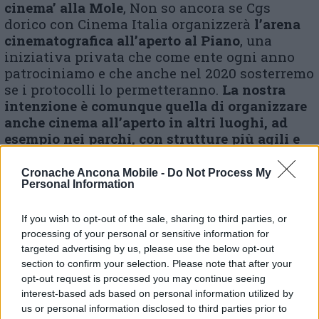
cinema’ alla Mole
, Non so ancora se Cgs
dorico con Cinema Italia organizzerà
l’arena
cinematografica all’aperto al Piano
, una
iniziativa privata che come ente ogni anno
patrociniamo e che anche nel 2020 sosterremo
se i protocolli lo permetteranno.
La nostra
intenzione è comunque quella di organizzare
anche cinema all’aperto in altri luoghi, ad
esempio nei parchi, con strutture più agili e
anche in zone periferiche, in alcuni quartieri
che magari hanno meno attrazioni, proprio
Cronache Ancona Mobile -
Do Not Process My
Personal Information
per garantire una diffusione più capillare
dell’attività culturale.
Mi sono già
confrontato con l’assessore di Bologna che sta
If you wish to opt-out of the sale, sharing to third parties, or
inseguendo lo stesso principio: organizzare
processing of your personal or sensitive information for
targeted advertising by us, please use the below opt-out
attività culturali nei parchi che possono
section to confirm your selection. Please note that after your
diventare luoghi accoglienti sia di giorno che
opt-out request is processed you may continue seeing
di sera».
interest-based ads based on personal information utilized by
us or personal information disclosed to third parties prior to