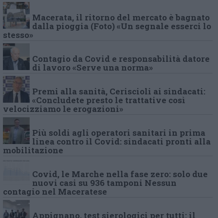
Macerata, il ritorno del mercato è bagnato
dalla pioggia (Foto) «Un segnale esserci lo
stesso»
Contagio da Covid e responsabilità datore
di lavoro «Serve una norma»
Premi alla sanità, Ceriscioli ai sindacati:
«Concludete presto le trattative così
velocizziamo le erogazioni»
Più soldi agli operatori sanitari in prima
linea contro il Covid: sindacati pronti alla
mobilitazione
Covid, le Marche nella fase zero: solo due
nuovi casi su 936 tamponi Nessun
contagio nel Maceratese
Appignano, test sierologici per tutti: il