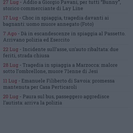
27 Lug
-
Addio a Giorgio Pavani,
per tutti “Bunny”,
storico commerciante di Lay Line
17 Lug
-
Choc in spiaggia,
tragedia davanti ai
bagnanti:
uomo muore annegato
(Foto)
7 Ago
-
Dà in escandescenze in spiaggia al Passetto.
Arrivano polizia ed Esercito
22 Lug
-
Incidente sull’asse, un’auto ribaltata:
due
feriti, strada chiusa
28 Lug
-
Tragedia in spiaggia a Marzocca:
malore
sotto l’ombrellone,
muore 71enne di Jesi
11 Lug
-
Emanuele Filiberto di Savoia:
promessa
mantenuta
per Casa Perticaroli
20 Lug
-
Paura sul bus, passeggero
aggredisce
l’autista: arriva la polizia