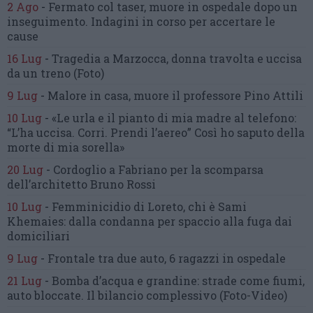
2 Ago
-
Fermato col taser,
muore in ospedale dopo un
inseguimento.
Indagini in corso per accertare le
cause
16 Lug
-
Tragedia a Marzocca,
donna travolta e uccisa
da un treno
(Foto)
9 Lug
-
Malore in casa, muore
il professore Pino Attili
10 Lug
-
«Le urla e il pianto di mia madre al telefono:
“L’ha uccisa. Corri. Prendi l’aereo”
Così ho saputo della
morte di mia sorella»
20 Lug
-
Cordoglio a Fabriano per la scomparsa
dell’architetto Bruno Rossi
10 Lug
-
Femminicidio di Loreto, chi è Sami
Khemaies:
dalla condanna per spaccio
alla fuga dai
domiciliari
9 Lug
-
Frontale tra due auto,
6 ragazzi in ospedale
21 Lug
-
Bomba d’acqua e grandine:
strade come fiumi,
auto bloccate.
Il bilancio complessivo
(Foto-Video)