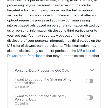
If you wish to opt-out of the sale, sharing to third parties, or
processing of your personal or sensitive information for
targeted advertising by us, please use the below opt-out
section to confirm your selection. Please note that after your
opt-out request is processed you may continue seeing
Oltre un milione al mese per far
interest-based ads based on personal information utilized by
funzionare 24 posti letto: i costi del Covid
us or personal information disclosed to third parties prior to
center
your opt-out. You may separately opt-out of the further
disclosure of your personal information by third parties on the
Violazione della quarantena, il
IAB’s list of downstream participants. This information may
capogruppo della Lega Beruschi convocato
also be disclosed by us to third parties on the
IAB’s List of
dalla polizia locale
Downstream Participants
that may further disclose it to other
third parties.
Gores: per la seconda volta nessun morto
Covid nelle Marche
Personal Data Processing Opt Outs
I want to opt-out of the Sharing of my
Fase zero, nuovo scontro sui dati «Nelle
personal data.
Marche non prima del 23 giugno»
Opted In
«Previsione sballata e penalizzante»
I want to opt-out of the Sale of my
Personal Data.
Covid, morto commerciante: addio a Dario
Opted In
Magnapane