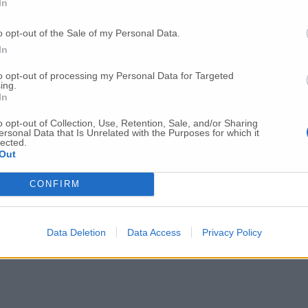
In
o opt-out of the Sale of my Personal Data.
In
to opt-out of processing my Personal Data for Targeted
Per poter lasciare o votare un commento devi essere registrato.
ing.
In
Effettua l'accesso
oppure
registrati
o opt-out of Collection, Use, Retention, Sale, and/or Sharing
ersonal Data that Is Unrelated with the Purposes for which it
lected.
Out
CONFIRM
Data Deletion
Data Access
Privacy Policy