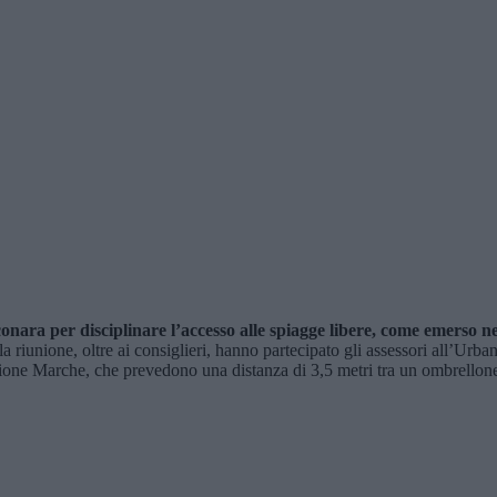
conara per disciplinare l’accesso alle spiagge libere, come emerso n
a riunione, oltre ai consiglieri, hanno partecipato gli assessori all’Urban
e Marche, che prevedono una distanza di 3,5 metri tra un ombrellone e l’