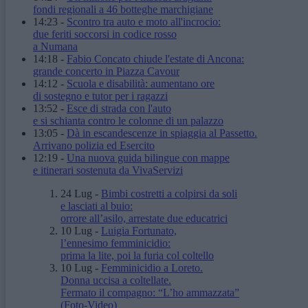
fondi regionali a 46 botteghe marchigiane
14:23
-
Scontro tra auto e moto all'incrocio:
due feriti soccorsi in codice rosso
a Numana
14:18
-
Fabio Concato chiude l'estate di Ancona:
grande concerto in Piazza Cavour
14:12
-
Scuola e disabilità: aumentano ore
di sostegno e tutor per i ragazzi
13:52
-
Esce di strada con l'auto
e si schianta contro le colonne di un palazzo
13:05
-
Dà in escandescenze in spiaggia al Passetto.
Arrivano polizia ed Esercito
12:19
-
Una nuova guida bilingue con mappe
e itinerari sostenuta da VivaServizi
24 Lug
-
Bimbi costretti a colpirsi da soli
e lasciati al buio:
orrore all’asilo, arrestate due educatrici
10 Lug
-
Luigia Fortunato,
l’ennesimo femminicidio:
prima la lite, poi la furia col coltello
10 Lug
-
Femminicidio a Loreto.
Donna uccisa a coltellate.
Fermato il compagno: “L’ho ammazzata”
(Foto-Video)