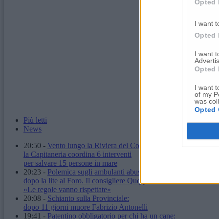
Opted 
I want t
Opted 
I want 
Advertis
Opted 
I want t
of my P
was col
Opted 
Più letti
News
20:50
-
Vento lungo la Riviera del Conero:
la Capitaneria coordina 6 interventi
per salvare 15 persone in mare
20:23
-
Polemica sugli ambulanti abusivi
dopo la lite al Foro. Il consigliere Quqqass:
«Le regole vanno rispettate»
20:08
-
Schianto sulla Provinciale:
dopo 11 giorni muore Fabrizio Antonelli
19:41
-
Patentino obbligatorio per chi ha un cane: