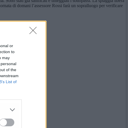
 Sono stati già sanificati e tinteggiati i sottopassi. La spiaggia libera
iornata di domani l’assessore Rossi farà un sopralluogo per verificare
sonal or
ection to
ou may
 personal
out of the
 downstream
B’s List of