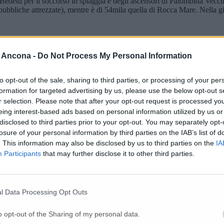
Bedetti per il soccorso in spiaggia e degli ascensori di Palombina Vecchia.
 pubbliche attrezzate), mentre è di 54mila quella di Rocca Mare. Nella g
 Ancona -
Do Not Process My Personal Information
to opt-out of the sale, sharing to third parties, or processing of your per
formation for targeted advertising by us, please use the below opt-out s
r selection. Please note that after your opt-out request is processed y
eing interest-based ads based on personal information utilized by us or
disclosed to third parties prior to your opt-out. You may separately opt-
losure of your personal information by third parties on the IAB’s list of
. This information may also be disclosed by us to third parties on the
IA
Participants
that may further disclose it to other third parties.
l Data Processing Opt Outs
o opt-out of the Sharing of my personal data.