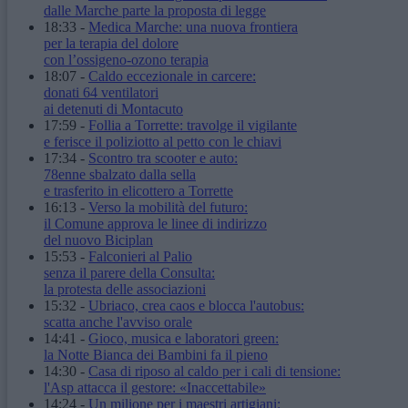
dalle Marche parte la proposta di legge
18:33
-
Medica Marche: una nuova frontiera
per la terapia del dolore
con l’ossigeno-ozono terapia
18:07
-
Caldo eccezionale in carcere:
donati 64 ventilatori
ai detenuti di Montacuto
17:59
-
Follia a Torrette: travolge il vigilante
e ferisce il poliziotto al petto con le chiavi
17:34
-
Scontro tra scooter e auto:
78enne sbalzato dalla sella
e trasferito in elicottero a Torrette
16:13
-
Verso la mobilità del futuro:
il Comune approva le linee di indirizzo
del nuovo Biciplan
15:53
-
Falconieri al Palio
senza il parere della Consulta:
la protesta delle associazioni
15:32
-
Ubriaco, crea caos e blocca l'autobus:
scatta anche l'avviso orale
14:41
-
Gioco, musica e laboratori green:
la Notte Bianca dei Bambini fa il pieno
14:30
-
Casa di riposo al caldo per i cali di tensione:
l'Asp attacca il gestore: «Inaccettabile»
14:24
-
Un milione per i maestri artigiani: