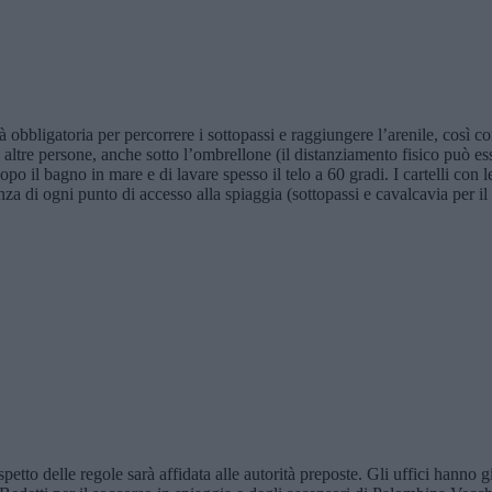
 obbligatoria per percorrere i sottopassi e raggiungere l’arenile, così c
tre persone, anche sotto l’ombrellone (il distanziamento fisico può esse
 dopo il bagno in mare e di lavare spesso il telo a 60 gradi. I cartelli con
enza di ogni punto di accesso alla spiaggia (sottopassi e cavalcavia per i
ispetto delle regole sarà affidata alle autorità preposte. Gli uffici hann