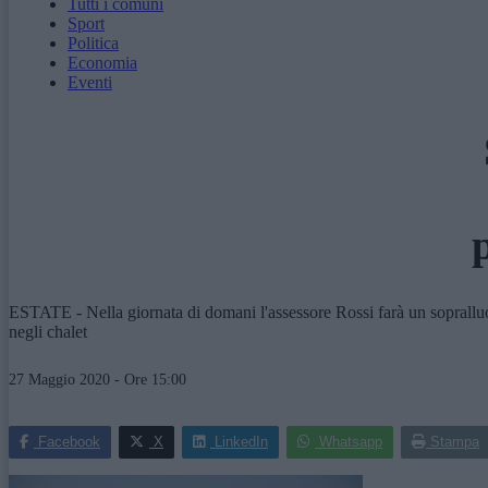
Tutti i comuni
Sport
Politica
Economia
Eventi
ESTATE - Nella giornata di domani l'assessore Rossi farà un sopralluogo
negli chalet
27 Maggio 2020 - Ore 15:00
Facebook
X
LinkedIn
Whatsapp
Stampa