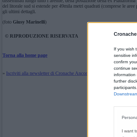
disseminati lungo tutto l’arenile, della postazione della ex Piattaforma 
del litorale sud si estende per 49mila metri quadrati (comprese le aree
gli ultimi dettagli.
(foto
Giusy Marinelli
)
Cronache
© RIPRODUZIONE RISERVATA
If you wish 
Torna alla home page
sensitive in
confirm you
continue se
»
Iscriviti alla newsletter di Cronache Ancona
information 
further disc
participants
Downstream 
Persona
I want t