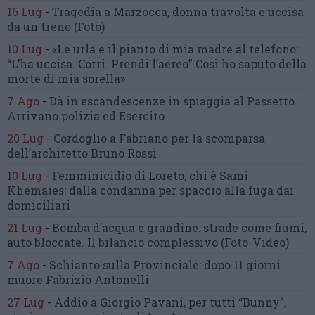
16 Lug
-
Tragedia a Marzocca,
donna travolta e uccisa
da un treno
(Foto)
10 Lug
-
«Le urla e il pianto di mia madre al telefono:
“L’ha uccisa. Corri. Prendi l’aereo”
Così ho saputo della
morte di mia sorella»
7 Ago
-
Dà in escandescenze in spiaggia al Passetto.
Arrivano polizia ed Esercito
20 Lug
-
Cordoglio a Fabriano per la scomparsa
dell’architetto Bruno Rossi
10 Lug
-
Femminicidio di Loreto, chi è Sami
Khemaies:
dalla condanna per spaccio
alla fuga dai
domiciliari
21 Lug
-
Bomba d’acqua e grandine:
strade come fiumi,
auto bloccate.
Il bilancio complessivo
(Foto-Video)
7 Ago
-
Schianto sulla Provinciale:
dopo 11 giorni
muore Fabrizio Antonelli
27 Lug
-
Addio a Giorgio Pavani,
per tutti “Bunny”,