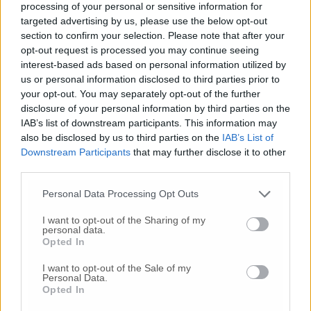
processing of your personal or sensitive information for
supporto di altri 3 medici. Sono rimasto in
targeted advertising by us, please use the below opt-out
sala operatoria per 4 ore, dalle 11 di mattina
section to confirm your selection. Please note that after your
alla 16 di pomeriggio – racconta a CA Savi,
opt-out request is processed you may continue seeing
che è un impiegato amministrativo dello
interest-based ads based on personal information utilized by
stesso ospedale ‘Engles Profili’ ma del reparto
us or personal information disclosed to third parties prior to
di Radiologia – Da paziente ho trovato un
your opt-out. You may separately opt-out of the further
disclosure of your personal information by third parties on the
ambiente molto umano in questo nostro
IAB’s list of downstream participants. This information may
ospedale che è un’eccellenza della sanità
also be disclosed by us to third parties on the
IAB’s List of
regionale ed è più a misura di ammalato
Downstream Participants
that may further disclose it to other
rispetto magari all’ospedale di Torrette dove
third parties.
ero rimasto ricoverato ben 4 mesi nel 2017. Tra
l’altro questo è periodo non facile per
Personal Data Processing Opt Outs
l’epidemia del coronavirus. In questi giorni di
I want to opt-out of the Sharing of my
degenza in Ortopedia dell’ospedale di
personal data.
Fabriano ho incontrato medici, caposala,
Opted In
infermieri, oss, ausiliari e persino il personale
I want to opt-out of the Sale of my
dell’impresa di pulizia che si sono dimostrati
Personal Data.
molto attenti alle esigenze di noi pazienti.
Opted In
Hanno lavorato in un modo meno facile del