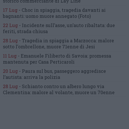
storico commerciante di Lay Line
17 Lug
-
Choc in spiaggia,
tragedia davanti ai
bagnanti:
uomo muore annegato
(Foto)
22 Lug
-
Incidente sull’asse, un’auto ribaltata:
due
feriti, strada chiusa
28 Lug
-
Tragedia in spiaggia a Marzocca:
malore
sotto l’ombrellone,
muore 71enne di Jesi
11 Lug
-
Emanuele Filiberto di Savoia:
promessa
mantenuta
per Casa Perticaroli
20 Lug
-
Paura sul bus, passeggero
aggredisce
l’autista: arriva la polizia
28 Lug
-
Schianto contro un albero
lungo via
Clementina:
malore al volante, muore un 70enne