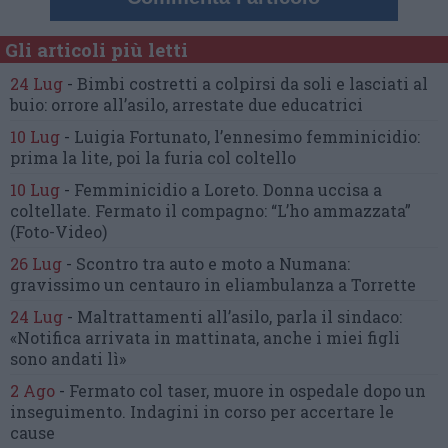
Gli articoli più letti
24 Lug
-
Bimbi costretti a colpirsi da soli
e lasciati al
buio:
orrore all’asilo, arrestate due educatrici
10 Lug
-
Luigia Fortunato,
l’ennesimo femminicidio:
prima la lite, poi la furia col coltello
10 Lug
-
Femminicidio a Loreto.
Donna uccisa a
coltellate.
Fermato il compagno: “L’ho ammazzata”
(Foto-Video)
26 Lug
-
Scontro tra auto e moto a Numana:
gravissimo un centauro
in eliambulanza a Torrette
24 Lug
-
Maltrattamenti all’asilo, parla il sindaco:
«Notifica arrivata in mattinata,
anche i miei figli
sono andati lì»
2 Ago
-
Fermato col taser,
muore in ospedale dopo un
inseguimento.
Indagini in corso per accertare le
cause