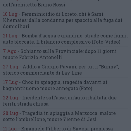
dell’architetto Bruno Rossi
10 Lug
-
Femminicidio di Loreto, chi è Sami
Khemaies:
dalla condanna per spaccio
alla fuga dai
domiciliari
21 Lug
-
Bomba d’acqua e grandine:
strade come fiumi,
auto bloccate.
Il bilancio complessivo
(Foto-Video)
7 Ago
-
Schianto sulla Provinciale:
dopo 11 giorni
muore Fabrizio Antonelli
27 Lug
-
Addio a Giorgio Pavani,
per tutti “Bunny”,
storico commerciante di Lay Line
17 Lug
-
Choc in spiaggia,
tragedia davanti ai
bagnanti:
uomo muore annegato
(Foto)
22 Lug
-
Incidente sull’asse, un’auto ribaltata:
due
feriti, strada chiusa
28 Lug
-
Tragedia in spiaggia a Marzocca:
malore
sotto l’ombrellone,
muore 71enne di Jesi
11 Lug
-
Emanuele Filiberto di Savoia:
promessa