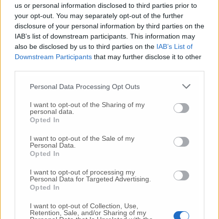
us or personal information disclosed to third parties prior to
Covid, nel Maceratese l’unico nuovo caso
your opt-out. You may separately opt-out of the further
nelle Marche
disclosure of your personal information by third parties on the
IAB’s list of downstream participants. This information may
Scossicci, i balneari alzano la voce: «Qui
also be disclosed by us to third parties on the
IAB’s List of
siamo abbandonati Meglio andare con
Downstream Participants
that may further disclose it to other
Loreto»
third parties.
Personal Data Processing Opt Outs
Cinema e teatri riaprono: sì a matrimoni e
balli all’aperto
I want to opt-out of the Sharing of my
personal data.
Spiagge libere a Porto Potenza,
Opted In
ombrelloni piazzati dal Comune e
nessuna prenotazione
I want to opt-out of the Sale of my
Personal Data.
Opted In
Covid, tre nuovi casi nelle Marche: uno
nel Maceratese
I want to opt-out of processing my
Personal Data for Targeted Advertising.
Opted In
Covid, zero morti nelle Marche: è
l’undicesima volta
I want to opt-out of Collection, Use,
Retention, Sale, and/or Sharing of my