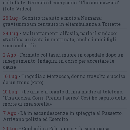
coltellate.
Fermato il compagno: “L’ho ammazzata”
(Foto-Video)
26 Lug
-
Scontro tra auto e moto a Numana:
gravissimo un centauro
in eliambulanza a Torrette
24 Lug
-
Maltrattamenti all’asilo, parla il sindaco:
«Notifica arrivata in mattinata,
anche i miei figli
sono andati lì»
2 Ago
-
Fermato col taser,
muore in ospedale dopo un
inseguimento.
Indagini in corso per accertare le
cause
16 Lug
-
Tragedia a Marzocca,
donna travolta e uccisa
da un treno
(Foto)
10 Lug
-
«Le urla e il pianto di mia madre al telefono:
“L’ha uccisa. Corri. Prendi l’aereo”
Così ho saputo della
morte di mia sorella»
7 Ago
-
Dà in escandescenze in spiaggia al Passetto.
Arrivano polizia ed Esercito
20 Lug
-
Cordoglio a Fabriano per la scomparsa