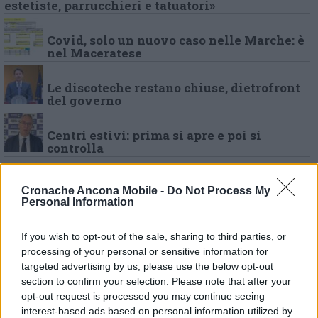
estetiste, parrucchieri e tatuatori»
Covid, solo un nuovo caso nelle Marche: è
nel Maceratese
Le discoteche restano chiuse, dietrofront
del governo
Centri estivi: prima si apre e poi si
controlla
Covid, morto un 79enne Da 2 giorni non
Cronache Ancona Mobile -
Do Not Process My
c’erano vittime
Personal Information
Da lunedì al via le discoteche all’aperto
If you wish to opt-out of the sale, sharing to third parties, or
Ascani: «Sì alla mascherina,
processing of your personal or sensitive information for
distanziamento in pista impossibile»
targeted advertising by us, please use the below opt-out
section to confirm your selection. Please note that after your
Scossicci, la Leonardi incalza: «Nel Piano
opt-out request is processed you may continue seeing
coste neanche un euro»
interest-based ads based on personal information utilized by