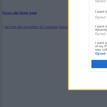
Opted 
I want t
Torna alla home page
Opted 
I want 
»
Iscriviti alla newsletter di Cronache Ancona
Advertis
Opted 
I want t
of my P
was col
Opted 