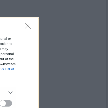
sonal or
ection to
ou may
 personal
out of the
 downstream
B’s List of