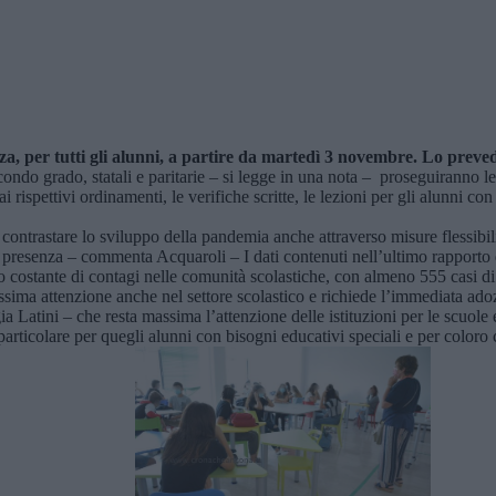
nza, per tutti gli alunni, a partire da martedì 3 novembre. Lo prev
ondo grado, statali e paritarie – si legge in una nota – proseguiranno le
dai rispettivi ordinamenti, le verifiche scritte, le lezioni per gli alunni c
trastare lo sviluppo della pandemia anche attraverso misure flessibil
in presenza – commenta Acquaroli – I dati contenuti nell’ultimo rapporto 
stante di contagi nelle comunità scolastiche, con almeno 555 casi di po
massima attenzione anche nel settore scolastico e richiede l’immediata ado
a Latini – che resta massima l’attenzione delle istituzioni per le scuole e
n particolare per quegli alunni con bisogni educativi speciali e per color