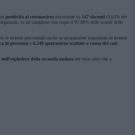
 con
positività al coronavirus
riscontrate su
147 docenti
(0,63% del
o regionale, su un campione che copre il 97,88% delle scuole delle
nuto in termini percentuali anche se sicuramente importante in termini
ica in presenza
e
6.248 quarantene scattate a causa dei casi
e nell’esplodere della seconda ondata
del virus oltre che a