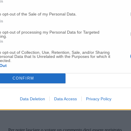
In
o opt-out of the Sale of my Personal Data.
In
to opt-out of processing my Personal Data for Targeted
ing.
In
o opt-out of Collection, Use, Retention, Sale, and/or Sharing
ersonal Data that Is Unrelated with the Purposes for which it
lected.
Out
CONFIRM
Data Deletion
Data Access
Privacy Policy
Per poter lasciare o votare un commento devi essere registrato.