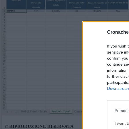
Cronache
If you wish 
sensitive in
confirm you
continue se
information 
further disc
participants
Downstream 
Persona
I want t
© RIPRODUZIONE RISERVATA