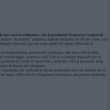
ede una nuova ordinanza, che il presidente Francesco Acquaroli
 lezioni “da remoto” (didattica digitale integrata) al 100 per cento, con
on bisogni educativi speciali e per quelli che hanno difficoltà di
i di insegnamento, garantendo comunque, alle fasce deboli della
di monitoraggio, trasmesso dall’Ufficio scolastico regionale per le
sitività al Covid-19 ascrivibili a studenti e 183 al personale della
zione di misure più stringenti».
 soprattutto nei confronti di alcune particolari fasce di studenti per le
o che hanno difficoltà di collegamento telematico dal proprio domicilio.