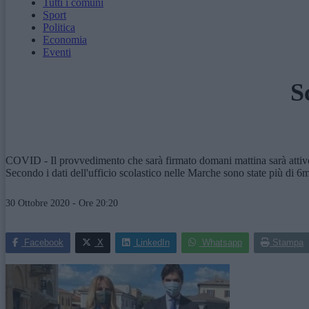
Tutti i comuni
Sport
Politica
Economia
Eventi
S
COVID - Il provvedimento che sarà firmato domani mattina sarà attivo
Secondo i dati dell'ufficio scolastico nelle Marche sono state più di 6m
30 Ottobre 2020 - Ore 20:20
Facebook
X
LinkedIn
Whatsapp
Stampa