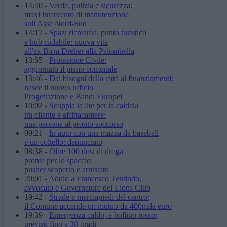
14:40
-
Verde, pulizia e sicurezza:
maxi intervento di manutenzione
sull'Asse Nord-Sud
14:17
-
Spazi ricreativi, punto turistico
e hub ciclabile: nuova vita
all'ex Birra Dreher alla Palombella
13:55
-
Protezione Civile:
aggiornato il piano comunale
13:46
-
Dai bisogni della città ai finanziamenti:
nasce il nuovo ufficio
Progettazione e Bandi Europei
10:02
-
Scoppia la lite per la caldaia
tra cliente e affittacamere:
una persona al pronto soccorso
09:21
-
In auto con una mazza da baseball
e un coltello: denunciato
08:38
-
Oltre 100 dosi di droga
pronte per lo spaccio:
pusher scoperto e arrestato
20:01
-
Addio a Francesco Tentindo,
avvocato e Governatore del Lions Club
19:42
-
Strade e marciapiedi del centro:
il Comune accende un mutuo da 400mila euro
19:39
-
Emergenza caldo, è bollino rosso:
previsti fino a 38 gradi