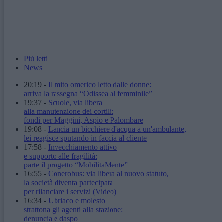
Più letti
News
20:19
-
Il mito omerico letto dalle donne:
arriva la rassegna “Odissea al femminile”
19:37
-
Scuole, via libera
alla manutenzione dei cortili:
fondi per Maggini, Aspio e Palombare
19:08
-
Lancia un bicchiere d'acqua a un'ambulante,
lei reagisce sputando in faccia al cliente
17:58
-
Invecchiamento attivo
e supporto alle fragilità:
parte il progetto “MobilitaMente”
16:55
-
Conerobus: via libera al nuovo statuto,
la società diventa partecipata
per rilanciare i servizi
(Video)
16:34
-
Ubriaco e molesto
strattona gli agenti alla stazione:
denuncia e daspo