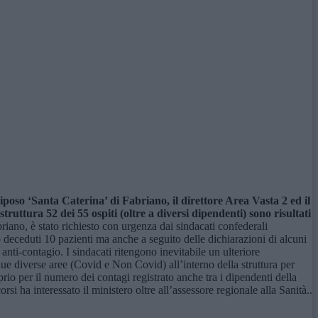
riposo ‘Santa Caterina’ di Fabriano, il direttore Area Vasta 2 ed il
truttura 52 dei 55 ospiti (oltre a diversi dipendenti) sono risultati
iano, è stato richiesto con urgenza dai sindacati confederali
no deceduti 10 pazienti ma anche a seguito delle dichiarazioni di alcuni
 anti-contagio. I sindacati ritengono inevitabile un ulteriore
ue diverse aree (Covid e Non Covid) all’interno della struttura per
prio per il numero dei contagi registrato anche tra i dipendenti della
i ha interessato il ministero oltre all’assessore regionale alla Sanità..