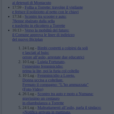
ai detenuti di Montacuto
17:59
-
Follia a Torrette: travolge il vigilante
e ferisce il poliziotto al petto con le chiavi
17:34
-
Scontro tra scooter e auto:
78enne sbalzato dalla sella
e trasferito in elicottero a Torrette
16:13
-
Verso la mobilità del futuro:
il Comune approva le linee di indirizzo
del nuovo Biciplan
24 Lug
-
Bimbi costretti a colpirsi da soli
e lasciati al buio:
orrore all’asilo, arrestate due educatrici
10 Lug
-
Luigia Fortunato,
l’ennesimo femminicidio:
prima la lite, poi la furia col coltello
10 Lug
-
Femminicidio a Loreto.
Donna uccisa a coltellate.
Fermato il compagno: “L’ho ammazzata”
(Foto-Video)
26 Lug
-
Scontro tra auto e moto a Numana:
gravissimo un centauro
in eliambulanza a Torrette
24 Lug
-
Maltrattamenti all’asilo, parla il sindaco:
«Notifica arrivata in mattinata,