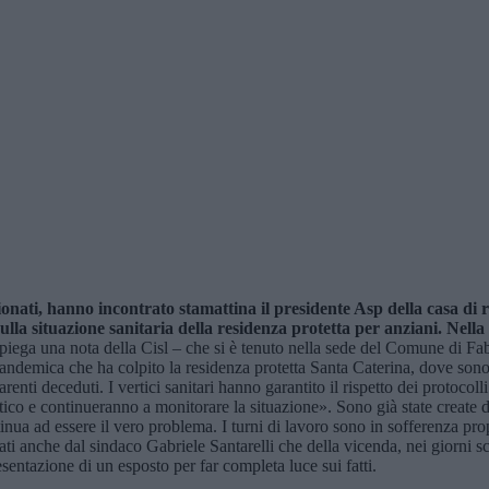
sionati, hanno incontrato stamattina il presidente Asp della casa di 
lla situazione sanitaria della residenza protetta per anziani. Nella s
piega una nota della Cisl – che si è tenuto nella sede del Comune di Fabr
ne pandemica che ha colpito la residenza protetta Santa Caterina, dove so
nti deceduti. I vertici sanitari hanno garantito il rispetto dei protocolli
ico e continueranno a monitorare la situazione». Sono già state create d
tinua ad essere il vero problema. I turni di lavoro sono in sofferenza pro
i anche dal sindaco Gabriele Santarelli che della vicenda, nei giorni scors
entazione di un esposto per far completa luce sui fatti.