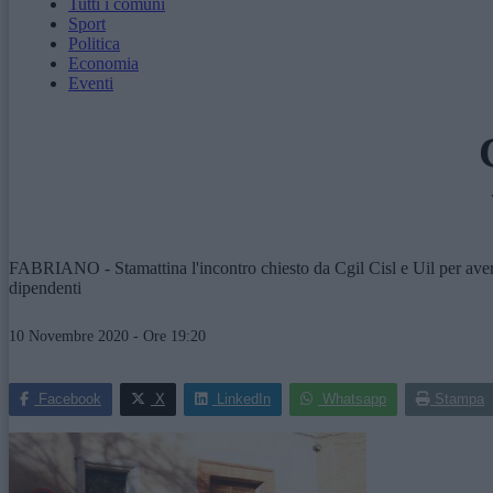
Tutti i comuni
Sport
Politica
Economia
Eventi
FABRIANO - Stamattina l'incontro chiesto da Cgil Cisl e Uil per avere 
dipendenti
10 Novembre 2020 - Ore 19:20
Facebook
X
LinkedIn
Whatsapp
Stampa