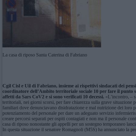
La casa di riposo Santa Caterina di Fabriano
Cgil Cisl e Uil di Fabriano, insieme ai rispettivi sindacati dei pen
coordinatore dell’Ambito territoriale sociale 10 per fare il punto su
affetti da Sars CoV2 e si sono verificati 10 decessi.
«L’incontro, – s
territoriali, nei giorni scorsi, per fare chiarezza sulla grave situazio
familiari dove denunciavano disidratazione e mal nutrizione dei loro pare
potenziamento del personale per dare un adeguato servizio infermierist
creare percorsi separati per ospiti contagiati e non ma il personale con
casa di riposo nonostante gli appelli per un sostegno temporaneo lanciat
In questa situazione il senatore Romagnoli (M5S) ha annunciato la pres