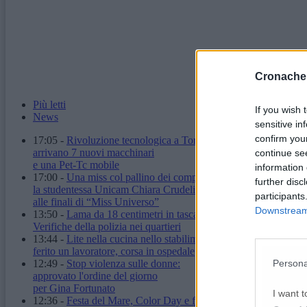
Cronache
Più letti
If you wish 
News
sensitive in
confirm you
17:05
-
Rivoluzione tecnologica a Torrette:
arrivano 7 nuovi macchinari
continue se
e una Pet-Tc mobile
information 
17:00
-
Una miss col pallino dei computer:
further disc
la studentessa Unicam Chiara Crudeli
participants
alle finali di “Miss Universo”
Downstream 
13:50
-
Lama da 18 centimetri in tasca: denunciato.
Verifiche della polizia nei quartieri
13:44
-
Lite nella cucina nello stabilimento:
ferito un lavoratore, corsa in ospedale
Persona
12:49
-
Stop violenza sulle donne:
approvato l'ordine del giorno
per Gina Fortunato
I want t
12:36
-
Festa del Mare, Color Day e fuochi d'artificio: