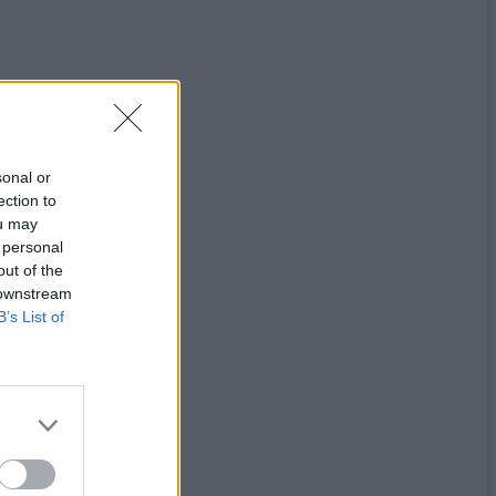
sonal or
ection to
ou may
 personal
out of the
 downstream
B’s List of