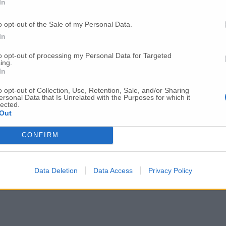
In
o opt-out of the Sale of my Personal Data.
In
to opt-out of processing my Personal Data for Targeted
ing.
estano i due ladri
In
o opt-out of Collection, Use, Retention, Sale, and/or Sharing
ersonal Data that Is Unrelated with the Purposes for which it
lected.
Out
CONFIRM
Data Deletion
Data Access
Privacy Policy