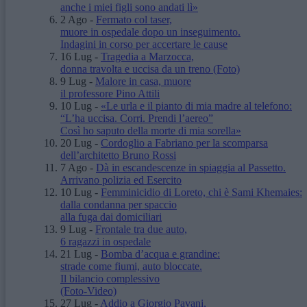
anche i miei figli sono andati lì»
2 Ago
-
Fermato col taser,
muore in ospedale dopo un inseguimento.
Indagini in corso per accertare le cause
16 Lug
-
Tragedia a Marzocca,
donna travolta e uccisa da un treno
(Foto)
9 Lug
-
Malore in casa, muore
il professore Pino Attili
10 Lug
-
«Le urla e il pianto di mia madre al telefono:
“L’ha uccisa. Corri. Prendi l’aereo”
Così ho saputo della morte di mia sorella»
20 Lug
-
Cordoglio a Fabriano per la scomparsa
dell’architetto Bruno Rossi
7 Ago
-
Dà in escandescenze in spiaggia al Passetto.
Arrivano polizia ed Esercito
10 Lug
-
Femminicidio di Loreto, chi è Sami Khemaies:
dalla condanna per spaccio
alla fuga dai domiciliari
9 Lug
-
Frontale tra due auto,
6 ragazzi in ospedale
21 Lug
-
Bomba d’acqua e grandine:
strade come fiumi, auto bloccate.
Il bilancio complessivo
(Foto-Video)
27 Lug
-
Addio a Giorgio Pavani,