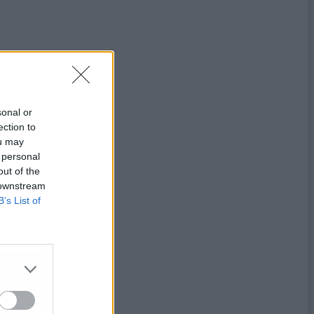
sonal or
ection to
ou may
 personal
out of the
 downstream
B’s List of