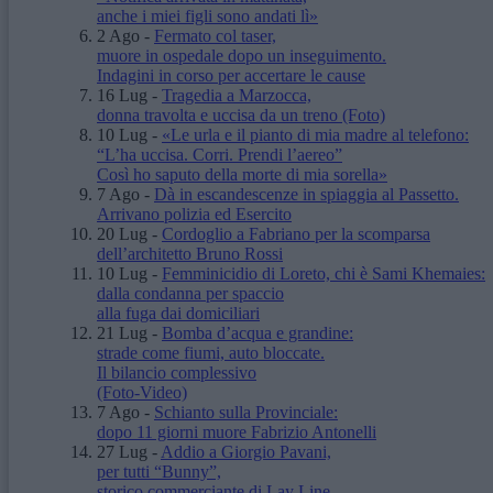
anche i miei figli sono andati lì»
2 Ago
-
Fermato col taser,
muore in ospedale dopo un inseguimento.
Indagini in corso per accertare le cause
16 Lug
-
Tragedia a Marzocca,
donna travolta e uccisa da un treno
(Foto)
10 Lug
-
«Le urla e il pianto di mia madre al telefono:
“L’ha uccisa. Corri. Prendi l’aereo”
Così ho saputo della morte di mia sorella»
7 Ago
-
Dà in escandescenze in spiaggia al Passetto.
Arrivano polizia ed Esercito
20 Lug
-
Cordoglio a Fabriano per la scomparsa
dell’architetto Bruno Rossi
10 Lug
-
Femminicidio di Loreto, chi è Sami Khemaies:
dalla condanna per spaccio
alla fuga dai domiciliari
21 Lug
-
Bomba d’acqua e grandine:
strade come fiumi, auto bloccate.
Il bilancio complessivo
(Foto-Video)
7 Ago
-
Schianto sulla Provinciale:
dopo 11 giorni muore Fabrizio Antonelli
27 Lug
-
Addio a Giorgio Pavani,
per tutti “Bunny”,
storico commerciante di Lay Line