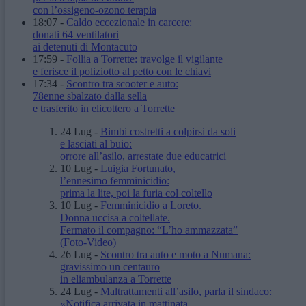
con l’ossigeno-ozono terapia
18:07
-
Caldo eccezionale in carcere:
donati 64 ventilatori
ai detenuti di Montacuto
17:59
-
Follia a Torrette: travolge il vigilante
e ferisce il poliziotto al petto con le chiavi
17:34
-
Scontro tra scooter e auto:
78enne sbalzato dalla sella
e trasferito in elicottero a Torrette
24 Lug
-
Bimbi costretti a colpirsi da soli
e lasciati al buio:
orrore all’asilo, arrestate due educatrici
10 Lug
-
Luigia Fortunato,
l’ennesimo femminicidio:
prima la lite, poi la furia col coltello
10 Lug
-
Femminicidio a Loreto.
Donna uccisa a coltellate.
Fermato il compagno: “L’ho ammazzata”
(Foto-Video)
26 Lug
-
Scontro tra auto e moto a Numana:
gravissimo un centauro
in eliambulanza a Torrette
24 Lug
-
Maltrattamenti all’asilo, parla il sindaco:
«Notifica arrivata in mattinata,