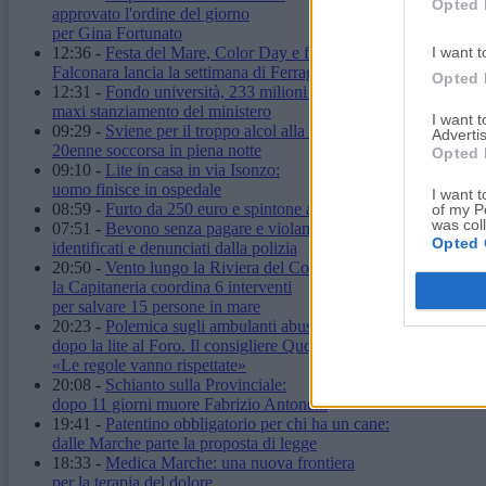
Opted 
approvato l'ordine del giorno
per Gina Fortunato
12:36
-
Festa del Mare, Color Day e fuochi d'artificio:
I want t
Falconara lancia la settimana di Ferragosto
Opted 
12:31
-
Fondo università, 233 milioni alle Marche:
maxi stanziamento del ministero
I want 
09:29
-
Sviene per il troppo alcol alla stazione:
Advertis
20enne soccorsa in piena notte
Opted 
09:10
-
Lite in casa in via Isonzo:
uomo finisce in ospedale
I want t
08:59
-
Furto da 250 euro e spintone al vigilante: carabinieri arr
of my P
was col
07:51
-
Bevono senza pagare e violano il daspo urbano:
Opted 
identificati e denunciati dalla polizia
20:50
-
Vento lungo la Riviera del Conero:
la Capitaneria coordina 6 interventi
per salvare 15 persone in mare
20:23
-
Polemica sugli ambulanti abusivi
dopo la lite al Foro. Il consigliere Quqqass:
«Le regole vanno rispettate»
20:08
-
Schianto sulla Provinciale:
dopo 11 giorni muore Fabrizio Antonelli
19:41
-
Patentino obbligatorio per chi ha un cane:
dalle Marche parte la proposta di legge
18:33
-
Medica Marche: una nuova frontiera
per la terapia del dolore