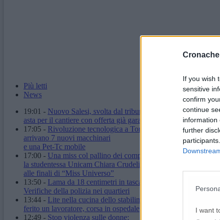
Cronache
If you wish 
Più letti
sensitive in
News
confirm you
continue se
19:01
-
Nuovo Salesi, svolta dal tribunale:
information 
asta per il cantiere con offerta già garantita
17:05
-
Rivoluzione tecnologica a Torrette:
further disc
arrivano 7 nuovi macchinari
participants
e una Pet-Tc mobile
Downstream 
17:00
-
Una miss col pallino dei computer:
la studentessa Unicam Chiara Crudeli
alle finali di “Miss Universo”
13:50
-
Lama da 18 centimetri in tasca: denunciato.
Persona
Verifiche della polizia nei quartieri
13:44
-
Lite nella cucina dello stabilimento:
ferito un lavoratore, corsa in ospedale
I want t
12:49
-
Stop violenza sulle donne: