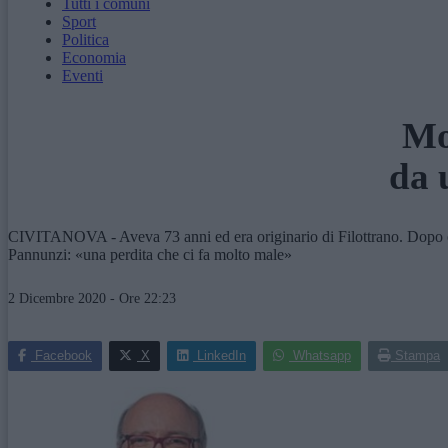
Tutti i comuni
Sport
Politica
Economia
Eventi
Mo
da 
CIVITANOVA - Aveva 73 anni ed era originario di Filottrano. Dopo esser
Pannunzi: «una perdita che ci fa molto male»
2 Dicembre 2020 - Ore 22:23
Facebook
X
LinkedIn
Whatsapp
Stampa