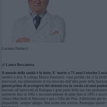
Luciano Paolucci
di
Laura Boccanera
Il mondo della sanità è in lutto. E’ morto a 73 anni l’otorino Luci
medico a Jesi. Il collega Mauro Pannunzi: «una perdita che ci fa molto
interventi, ma ultimamente si era ritrovato dall’altra parte della barri
giorni prima di accorgersi dei sintomi era in corsia coi suoi pazien
laureato all’università di Bologna e gran parte della sua vita profession
assistente fino al 1982 e successivamente di aiuto fino al 1991 e succ
clinica Marchetti di Macerata e poi a Villa dei Pini. Addolorato per l
disponibile, sempre allegro. Mai avuto uno screzio. Purtroppo questo vi