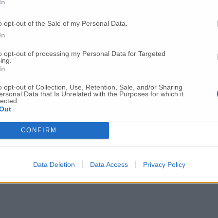
In
o opt-out of the Sale of my Personal Data.
In
to opt-out of processing my Personal Data for Targeted
ing.
In
o opt-out of Collection, Use, Retention, Sale, and/or Sharing
estano i due ladri
ersonal Data that Is Unrelated with the Purposes for which it
lected.
Out
CONFIRM
Data Deletion
Data Access
Privacy Policy