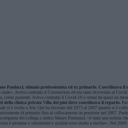
ano Paolucci, stimato professionista ed ex primario. Coordinava il re
 male». Aveva contratto il Coronavirus ed era stato ricoverato al Covid 
cata, come paziente. Aveva contratto il Covid-19 e ormai da quasi un mese 
ti della clinica privata Villa dei pini dove coordinava il reparto.
Paol
ale si è svolta a Jesi. Qui ha lavorato dal 1973 al 2007 quanto si è collo
essivamente di primario fino al collocamento in pensione nel 2007. Paol
a scomparsa del collega e amico Mauro Pannunzi: «è stata una notizia che
rus è pessimo e odontoiatri e oculisti sono molto a rischio». Nel 2009 si 