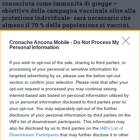
conosciuta come immunità di gregge –
obiettivo della campagna vaccinale oltre alla
protezione individuale- sarà necessario che
almeno il 70 % della popolazione si vaccini.
Secondo lei che è un esperto comunicatore
oltre che coautore del libro “#comunicare i
Cronache Ancona Mobile -
Do Not Process My
#vaccini per la #salute pubblica” dove spiega
Personal Information
e combatte scetticismo, esitazione,
disinformazione e fake news proprio in
If you wish to opt-out of the sale, sharing to third parties, or
relazione ai vaccini, qual è la strategia per
processing of your personal or sensitive information for
convincere i dubbiosi?
targeted advertising by us, please use the below opt-out
section to confirm your selection. Please note that after your
opt-out request is processed you may continue seeing
«Tanta coerenza nella comunicazione da parte
interest-based ads based on personal information utilized by
degli operatori sanitari. I dubbi sono leciti e
us or personal information disclosed to third parties prior to
non dimentichiamo che stiamo parlando di
your opt-out. You may separately opt-out of the further
un vaccino nuovo, approvato in tempi record,
disclosure of your personal information by third parties on the
con un meccanismo d’azione innovativo.
IAB’s list of downstream participants. This information may
Come esperto di vaccini sono entusiasta per
also be disclosed by us to third parties on the
IAB’s List of
tutto questo, ma capisco che i non addetti ai
Downstream Participants
that may further disclose it to other