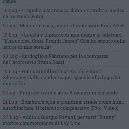
cause
16 Lug
-
Tragedia a Marzocca,
donna travolta e uccisa
da un treno
(Foto)
9 Lug
-
Malore in casa, muore
il professore Pino Attili
10 Lug
-
«Le urla e il pianto di mia madre al telefono:
“L’ha uccisa. Corri. Prendi l’aereo”
Così ho saputo della
morte di mia sorella»
20 Lug
-
Cordoglio a Fabriano per la scomparsa
dell’architetto Bruno Rossi
10 Lug
-
Femminicidio di Loreto, chi è Sami
Khemaies:
dalla condanna per spaccio
alla fuga dai
domiciliari
9 Lug
-
Frontale tra due auto,
6 ragazzi in ospedale
21 Lug
-
Bomba d’acqua e grandine:
strade come fiumi,
auto bloccate.
Il bilancio complessivo
(Foto-Video)
27 Lug
-
Addio a Giorgio Pavani,
per tutti “Bunny”,
storico commerciante di Lay Line