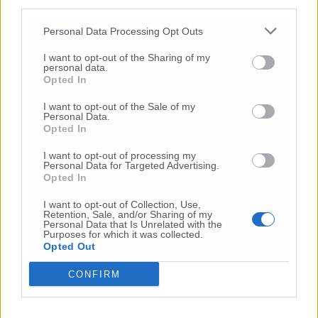
third parties.
lavori possano nutrire delle preoccupazioni. E
allora è fondamentale che gli operatori
Personal Data Processing Opt Outs
sanitari si informino, parlino con una sola
voce, la voce della scienza e siano
I want to opt-out of the Sharing of my
personal data.
moltiplicatori di corretta informazione».
Opted In
I want to opt-out of the Sale of my
Tra difficoltà nella produzione delle dosi e
Personal Data.
ritardi nelle consegne da parte delle big
Opted In
pharma l’immunità di gregge in Italia è
I want to opt-out of processing my
prevista non prima del 2022. Nelle Marche
Personal Data for Targeted Advertising.
quando pensa si potrà raggiungere?
Opted In
I want to opt-out of Collection, Use,
«I dati parlano chiaramente: le Marche hanno
Retention, Sale, and/or Sharing of my
Personal Data that Is Unrelated with the
dimostrato di essere una regione molto
Purposes for which it was collected.
reattiva e non appena abbiamo avuto dosi
Opted Out
disponibili le abbiamo somministrate. In
CONFIRM
questi giorni stiamo procedendo con le
vaccinazioni degli operatori sanitari e degli
anziani nelle strutture residenziali, poi