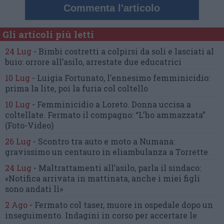
Commenta l'articolo
Gli articoli più letti
24 Lug
-
Bimbi costretti a colpirsi da soli
e lasciati al
buio:
orrore all’asilo, arrestate due educatrici
10 Lug
-
Luigia Fortunato,
l’ennesimo femminicidio:
prima la lite, poi la furia col coltello
10 Lug
-
Femminicidio a Loreto.
Donna uccisa a
coltellate.
Fermato il compagno: “L’ho ammazzata”
(Foto-Video)
26 Lug
-
Scontro tra auto e moto a Numana:
gravissimo un centauro
in eliambulanza a Torrette
24 Lug
-
Maltrattamenti all’asilo, parla il sindaco:
«Notifica arrivata in mattinata,
anche i miei figli
sono andati lì»
2 Ago
-
Fermato col taser,
muore in ospedale dopo un
inseguimento.
Indagini in corso per accertare le