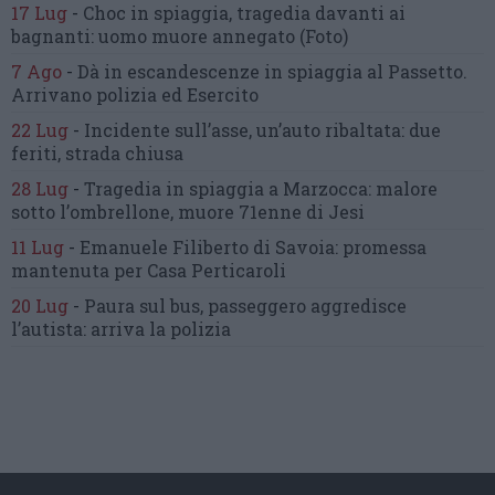
17 Lug
-
Choc in spiaggia,
tragedia davanti ai
bagnanti:
uomo muore annegato
(Foto)
7 Ago
-
Dà in escandescenze in spiaggia al Passetto.
Arrivano polizia ed Esercito
22 Lug
-
Incidente sull’asse, un’auto ribaltata:
due
feriti, strada chiusa
28 Lug
-
Tragedia in spiaggia a Marzocca:
malore
sotto l’ombrellone,
muore 71enne di Jesi
11 Lug
-
Emanuele Filiberto di Savoia:
promessa
mantenuta
per Casa Perticaroli
20 Lug
-
Paura sul bus, passeggero
aggredisce
l’autista: arriva la polizia