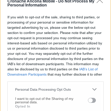
Cronache Ancona Mobile -
Do Not Process My
Personal Information
Venti zone arancioni nell’Anconetano Divieto di
spostamento tra comuni
If you wish to opt-out of the sale, sharing to third parties, or
processing of your personal or sensitive information for
targeted advertising by us, please use the below opt-out
Screening di massa per i quasi 700 studenti
section to confirm your selection. Please note that after your
dell’Ic ‘Brillarelli’
opt-out request is processed you may continue seeing
interest-based ads based on personal information utilized by
us or personal information disclosed to third parties prior to
your opt-out. You may separately opt-out of the further
disclosure of your personal information by third parties on the
© RIPRODUZIONE RISERVATA
IAB’s list of downstream participants. This information may
also be disclosed by us to third parties on the
IAB’s List of
Vai alla home
Downstream Participants
that may further disclose it to other
third parties.
Personal Data Processing Opt Outs
I want to opt-out of the Sharing of my
personal data.
Opted In