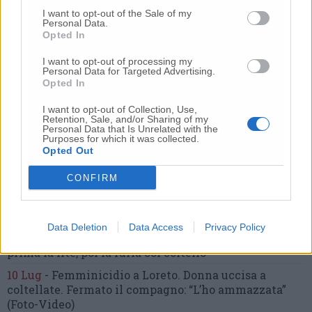
I want to opt-out of the Sale of my
Commenti
Personal Data.
Opted In
Nessun commento presente
I want to opt-out of processing my
Personal Data for Targeted Advertising.
Opted In
Commenta
I want to opt-out of Collection, Use,
Retention, Sale, and/or Sharing of my
Personal Data that Is Unrelated with the
Purposes for which it was collected.
Commenta l'articolo
Opted Out
Gli articoli più letti
CONFIRM
24 Lug
-
Bimbi costretti a colpirsi da soli
e lasciati al
buio:
orrore all’asilo, arrestate due educatrici
Data Deletion
Data Access
Privacy Policy
10 Lug
-
Luigia Fortunato,
l’ennesimo femminicidio:
prima la lite, poi la furia col coltello
10 Lug
-
Femminicidio a Loreto.
Donna uccisa a
coltellate.
Fermato il compagno: “L’ho ammazzata”
(Foto-Video)