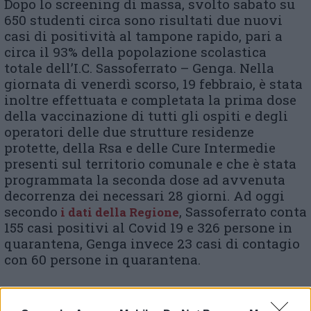
Dopo lo screening di massa, svolto sabato su
650 studenti circa sono risultati due nuovi
casi di positività al tampone rapido, pari a
circa il 93% della popolazione scolastica
totale dell’I.C. Sassoferrato – Genga. Nella
giornata di venerdì scorso, 19 febbraio, è stata
inoltre effettuata e completata la prima dose
della vaccinazione di tutti gli ospiti e degli
operatori delle due strutture residenze
protette, della Rsa e delle Cure Intermedie
presenti sul territorio comunale e che è stata
programmata la seconda dose ad avvenuta
decorrenza dei necessari 28 giorni. Ad oggi
secondo
, Sassoferrato conta
i dati della Regione
155 casi positivi al Covid 19 e 326 persone in
quarantena, Genga invece 23 casi di contagio
con 60 persone in quarantena.
(ultimo aggiornamento alle ore 14.24)