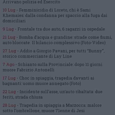
Arrivano polizia ed Esercito
10 Lug
-
Femminicidio di Loreto, chi è Sami
Khemaies:
dalla condanna per spaccio
alla fuga dai
domiciliari
9 Lug
-
Frontale tra due auto,
6 ragazzi in ospedale
21 Lug
-
Bomba d’acqua e grandine:
strade come fiumi,
auto bloccate.
Il bilancio complessivo
(Foto-Video)
27 Lug
-
Addio a Giorgio Pavani,
per tutti “Bunny”,
storico commerciante di Lay Line
7 Ago
-
Schianto sulla Provinciale:
dopo 11 giorni
muore Fabrizio Antonelli
17 Lug
-
Choc in spiaggia,
tragedia davanti ai
bagnanti:
uomo muore annegato
(Foto)
22 Lug
-
Incidente sull’asse, un’auto ribaltata:
due
feriti, strada chiusa
28 Lug
-
Tragedia in spiaggia a Marzocca:
malore
sotto l’ombrellone,
muore 71enne di Jesi