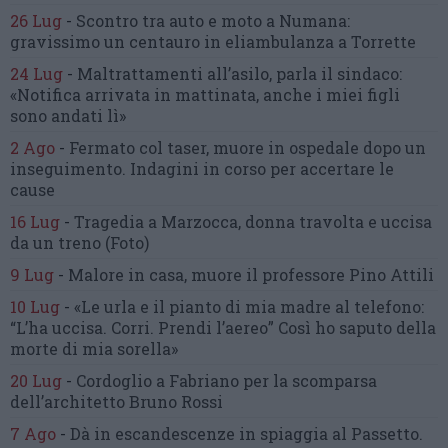
26 Lug
-
Scontro tra auto e moto a Numana:
gravissimo un centauro
in eliambulanza a Torrette
24 Lug
-
Maltrattamenti all’asilo, parla il sindaco:
«Notifica arrivata in mattinata,
anche i miei figli
sono andati lì»
2 Ago
-
Fermato col taser,
muore in ospedale dopo un
inseguimento.
Indagini in corso per accertare le
cause
16 Lug
-
Tragedia a Marzocca,
donna travolta e uccisa
da un treno
(Foto)
9 Lug
-
Malore in casa, muore
il professore Pino Attili
10 Lug
-
«Le urla e il pianto di mia madre al telefono:
“L’ha uccisa. Corri. Prendi l’aereo”
Così ho saputo della
morte di mia sorella»
20 Lug
-
Cordoglio a Fabriano per la scomparsa
dell’architetto Bruno Rossi
7 Ago
-
Dà in escandescenze in spiaggia al Passetto.