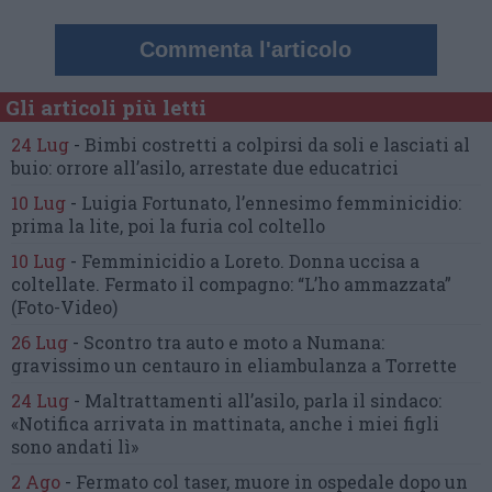
Commenta l'articolo
Gli articoli più letti
24 Lug
-
Bimbi costretti a colpirsi da soli
e lasciati al
buio:
orrore all’asilo, arrestate due educatrici
10 Lug
-
Luigia Fortunato,
l’ennesimo femminicidio:
prima la lite, poi la furia col coltello
10 Lug
-
Femminicidio a Loreto.
Donna uccisa a
coltellate.
Fermato il compagno: “L’ho ammazzata”
(Foto-Video)
26 Lug
-
Scontro tra auto e moto a Numana:
gravissimo un centauro
in eliambulanza a Torrette
24 Lug
-
Maltrattamenti all’asilo, parla il sindaco:
«Notifica arrivata in mattinata,
anche i miei figli
sono andati lì»
2 Ago
-
Fermato col taser,
muore in ospedale dopo un