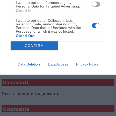
I want to opt-out of processing my
Personal Data for Targeted Advertising.
Opted In
I want to opt-out of Collection, Use,
© RIPRODUZIONE RISERVATA
Retention, Sale, and/or Sharing of my
Personal Data that Is Unrelated with the
Purposes for which it was collected.
Vai alla home
Opted Out
CONFIRM
Data Deletion
Data Access
Privacy Policy
Commenti
Nessun commento presente
Commenta