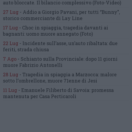
auto bloccate.
Il bilancio complessivo
(Foto-Video)
27 Lug
-
Addio a Giorgio Pavani,
per tutti “Bunny”,
storico commerciante di Lay Line
17 Lug
-
Choc in spiaggia,
tragedia davanti ai
bagnanti:
uomo muore annegato
(Foto)
22 Lug
-
Incidente sull’asse, un’auto ribaltata:
due
feriti, strada chiusa
7 Ago
-
Schianto sulla Provinciale:
dopo 11 giorni
muore Fabrizio Antonelli
28 Lug
-
Tragedia in spiaggia a Marzocca:
malore
sotto l’ombrellone,
muore 71enne di Jesi
11 Lug
-
Emanuele Filiberto di Savoia:
promessa
mantenuta
per Casa Perticaroli