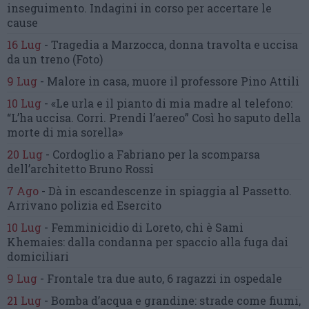
inseguimento.
Indagini in corso per accertare le
cause
16 Lug
-
Tragedia a Marzocca,
donna travolta e uccisa
da un treno
(Foto)
9 Lug
-
Malore in casa, muore
il professore Pino Attili
10 Lug
-
«Le urla e il pianto di mia madre al telefono:
“L’ha uccisa. Corri. Prendi l’aereo”
Così ho saputo della
morte di mia sorella»
20 Lug
-
Cordoglio a Fabriano per la scomparsa
dell’architetto Bruno Rossi
7 Ago
-
Dà in escandescenze in spiaggia al Passetto.
Arrivano polizia ed Esercito
10 Lug
-
Femminicidio di Loreto, chi è Sami
Khemaies:
dalla condanna per spaccio
alla fuga dai
domiciliari
9 Lug
-
Frontale tra due auto,
6 ragazzi in ospedale
21 Lug
-
Bomba d’acqua e grandine:
strade come fiumi,