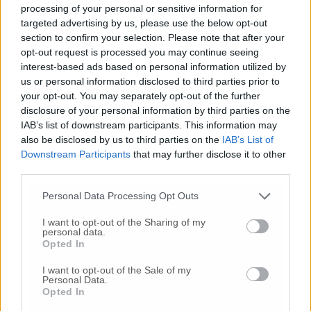
processing of your personal or sensitive information for
difesa del territorio. Situazione ancor più
targeted advertising by us, please use the below opt-out
grave se pensiamo alle ricadute che
section to confirm your selection. Please note that after your
inevitabilmente colpiranno le aziende
opt-out request is processed you may continue seeing
dell’indotto. Apprezzando tempestività e
interest-based ads based on personal information utilized by
chiarezza di posizionamento dei Comuni più
us or personal information disclosed to third parties prior to
coinvolti, esprimiamo preoccupazione e
your opt-out. You may separately opt-out of the further
allarme sempre più forti per questo ennesimo
disclosure of your personal information by third parties on the
impoverimento delle aree interne verso le
IAB’s list of downstream participants. This information may
quali si sono sempre spese grandi parole a
also be disclosed by us to third parties on the
IAB’s List of
fronte di iniziative spot e di corto respiro. Ci
Downstream Participants
that may further disclose it to other
aspettiamo che MISE e Regione Marche si
third parties.
attivino con rapidità ed efficacia, in una
Personal Data Processing Opt Outs
vertenza che si profila dura e difficile. Servirà
capacità politica di governo reale, non la
I want to opt-out of the Sharing of my
personal data.
semplice “vicinanza”».
Opted In
I want to opt-out of the Sale of my
Elica delocalizza per il 70%, i lavoratori: «Ci
Personal Data.
aspettavamo sacrifici ma non una tegola così
Opted In
pesante»