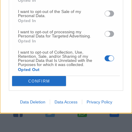
Opted In
italiani iscritti all’Anagrafe degli Italiani
residenti all’estero che vivono
I want to opt-out of the Sale of my
temporaneamente in Italia. Possono prenotare
Personal Data.
Opted In
sempre allo stesso link delle Poste, chiamare
il numero verde o inviare un messaggio.
I want to opt-out of processing my
Personal Data for Targeted Advertising.
Opted In
(Gian. Gin.)
I want to opt-out of Collection, Use,
Retention, Sale, and/or Sharing of my
Personal Data that Is Unrelated with the
Purposes for which it was collected.
© RIPRODUZIONE RISERVATA
Opted Out
CONFIRM
Vai alla home
Data Deletion
Data Access
Privacy Policy