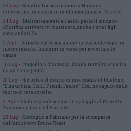
26 Lug
-
Scontro tra auto e moto a Numana:
gravissimo un centauro
in eliambulanza a Torrette
24 Lug
-
Maltrattamenti all’asilo, parla il sindaco:
«Notifica arrivata in mattinata,
anche i miei figli
sono andati lì»
2 Ago
-
Fermato col taser,
muore in ospedale dopo un
inseguimento.
Indagini in corso per accertare le
cause
16 Lug
-
Tragedia a Marzocca,
donna travolta e uccisa
da un treno
(Foto)
10 Lug
-
«Le urla e il pianto di mia madre al telefono:
“L’ha uccisa. Corri. Prendi l’aereo”
Così ho saputo della
morte di mia sorella»
7 Ago
-
Dà in escandescenze in spiaggia al Passetto.
Arrivano polizia ed Esercito
20 Lug
-
Cordoglio a Fabriano per la scomparsa
dell’architetto Bruno Rossi