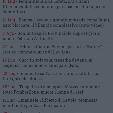
10 Lug
-
Femminicidio di Loreto, chi è Sami
Khemaies:
dalla condanna per spaccio
alla fuga dai
domiciliari
21 Lug
-
Bomba d’acqua e grandine:
strade come fiumi,
auto bloccate.
Il bilancio complessivo
(Foto-Video)
7 Ago
-
Schianto sulla Provinciale:
dopo 11 giorni
muore Fabrizio Antonelli
27 Lug
-
Addio a Giorgio Pavani,
per tutti “Bunny”,
storico commerciante di Lay Line
17 Lug
-
Choc in spiaggia,
tragedia davanti ai
bagnanti:
uomo muore annegato
(Foto)
22 Lug
-
Incidente sull’asse, un’auto ribaltata:
due
feriti, strada chiusa
28 Lug
-
Tragedia in spiaggia a Marzocca:
malore
sotto l’ombrellone,
muore 71enne di Jesi
11 Lug
-
Emanuele Filiberto di Savoia:
promessa
mantenuta
per Casa Perticaroli