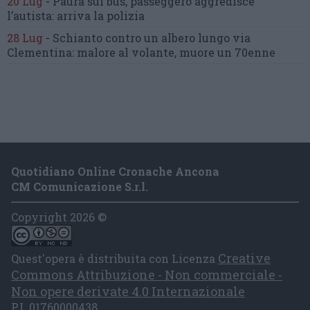
20 Lug
-
Paura sul bus, passeggero
aggredisce
l’autista: arriva la polizia
28 Lug
-
Schianto contro un albero
lungo via
Clementina:
malore al volante, muore un 70enne
Quotidiano Online Cronache Ancona
CM Comunicazione S.r.l.
Copyright 2026 ©
Creative
Quest'opera è distribuita con Licenza
Commons Attribuzione - Non commerciale -
Non opere derivate 4.0 Internazionale
P.I. 01760000438