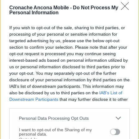
conservati all’Inrca per la distribuzione.
Cronache Ancona Mobile -
Do Not Process My
Personal Information
COME PRENOTARE IL VACCINO – Per la
fascia da 12 a 39 anni: sarà possibile prenotare
If you wish to opt-out of the sale, sharing to third parties, or
la somministrazione della dose attraverso il
processing of your personal or sensitive information for
portale di Poste Italiane (
) o
a questo link
targeted advertising by us, please use the below opt-out
chiamando il numero verde 800.00.99.66
section to confirm your selection. Please note that after your
(attivo tutti i giorni dalle 8 alle 20). Poste
opt-out request is processed you may continue seeing
Italiane ha attivato un ulteriore metodo di
interest-based ads based on personal information utilized by
prenotazione per il vaccino anti-Covid: si può
us or personal information disclosed to third parties prior to
inviare un sms, con il proprio codice fiscale,
your opt-out. You may separately opt-out of the further
disclosure of your personal information by third parties on the
al numero 339.9903947. Entro 48-72 ore si
IAB’s list of downstream participants. This information may
viene ricontattati dal servizio clienti di Poste
also be disclosed by us to third parties on the
IAB’s List of
Italiane per procedere telefonicamente alla
Downstream Participants
that may further disclose it to other
scelta di luogo e data dell’appuntamento. Il
third parties.
servizio è attivo 24 ore su 24.
Personal Data Processing Opt Outs
Aperta anche la slot di prenotazione delle
I want to opt-out of the Sharing of my
vaccinazioni anti-Covid per i cittadini
personal data.