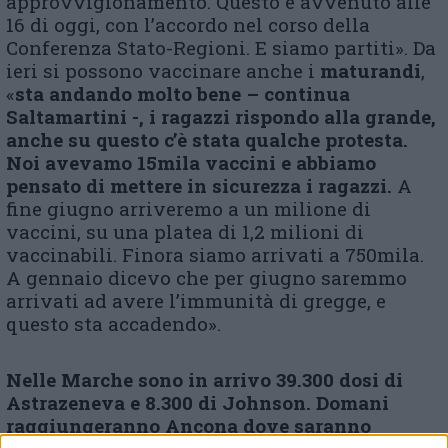
approvvigionamento. Questo è avvenuto alle
16 di oggi, con l’accordo nel corso della
Conferenza Stato-Regioni. E siamo partiti». Da
ieri si possono vaccinare anche i
maturandi
,
«
sta andando molto bene – continua
Saltamartini -, i ragazzi rispondo alla grande,
anche su questo c’è stata qualche protesta.
Noi avevamo 15mila vaccini e abbiamo
pensato di mettere in sicurezza i ragazzi.
A
fine giugno arriveremo a un milione di
vaccini, su una platea di 1,2 milioni di
vaccinabili. Finora siamo arrivati a 750mila.
A gennaio dicevo che per giugno saremmo
arrivati ad avere l’immunità di gregge, e
questo sta accadendo».
Nelle Marche sono in arrivo 39.300 dosi di
Astrazeneva e 8.300 di Johnson. Domani
raggiungeranno Ancona dove saranno