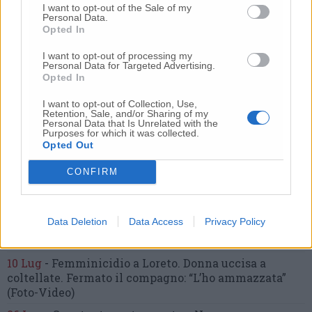
Commenti
I want to opt-out of the Sale of my
Personal Data.
Opted In
Nessun commento presente
I want to opt-out of processing my
Personal Data for Targeted Advertising.
Commenta
Opted In
I want to opt-out of Collection, Use,
Retention, Sale, and/or Sharing of my
Personal Data that Is Unrelated with the
Commenta l'articolo
Purposes for which it was collected.
Opted Out
Gli articoli più letti
CONFIRM
24 Lug
-
Bimbi costretti a colpirsi da soli
e lasciati al
buio:
orrore all’asilo, arrestate due educatrici
Data Deletion
Data Access
Privacy Policy
10 Lug
-
Luigia Fortunato,
l’ennesimo femminicidio:
prima la lite, poi la furia col coltello
10 Lug
-
Femminicidio a Loreto.
Donna uccisa a
coltellate.
Fermato il compagno: “L’ho ammazzata”
(Foto-Video)