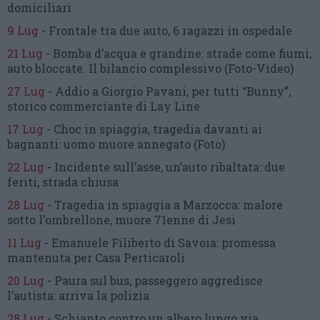
domiciliari
9 Lug
-
Frontale tra due auto,
6 ragazzi in ospedale
21 Lug
-
Bomba d’acqua e grandine:
strade come fiumi,
auto bloccate.
Il bilancio complessivo
(Foto-Video)
27 Lug
-
Addio a Giorgio Pavani,
per tutti “Bunny”,
storico commerciante di Lay Line
17 Lug
-
Choc in spiaggia,
tragedia davanti ai
bagnanti:
uomo muore annegato
(Foto)
22 Lug
-
Incidente sull’asse, un’auto ribaltata:
due
feriti, strada chiusa
28 Lug
-
Tragedia in spiaggia a Marzocca:
malore
sotto l’ombrellone,
muore 71enne di Jesi
11 Lug
-
Emanuele Filiberto di Savoia:
promessa
mantenuta
per Casa Perticaroli
20 Lug
-
Paura sul bus, passeggero
aggredisce
l’autista: arriva la polizia
28 Lug
-
Schianto contro un albero
lungo via