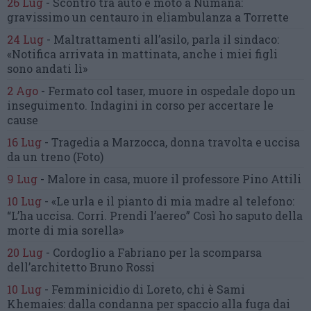
26 Lug
-
Scontro tra auto e moto a Numana:
gravissimo un centauro
in eliambulanza a Torrette
24 Lug
-
Maltrattamenti all’asilo, parla il sindaco:
«Notifica arrivata in mattinata,
anche i miei figli
sono andati lì»
2 Ago
-
Fermato col taser,
muore in ospedale dopo un
inseguimento.
Indagini in corso per accertare le
cause
16 Lug
-
Tragedia a Marzocca,
donna travolta e uccisa
da un treno
(Foto)
9 Lug
-
Malore in casa, muore
il professore Pino Attili
10 Lug
-
«Le urla e il pianto di mia madre al telefono:
“L’ha uccisa. Corri. Prendi l’aereo”
Così ho saputo della
morte di mia sorella»
20 Lug
-
Cordoglio a Fabriano per la scomparsa
dell’architetto Bruno Rossi
10 Lug
-
Femminicidio di Loreto, chi è Sami
Khemaies:
dalla condanna per spaccio
alla fuga dai