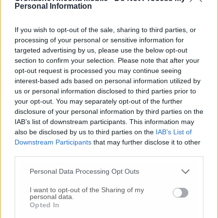
anche in questo caso gli esiti dovrebbero
Personal Information
essere negativi. Precisazione: sul bollettino
dei contagi che la Regione ha emesso i numeri
If you wish to opt-out of the sale, sharing to third parties, or
potrebbero non risultare allineati poiché ci
processing of your personal or sensitive information for
sono persone che per effettuare il test si
targeted advertising by us, please use the below opt-out
rivolgono a centri privati o strutture
section to confirm your selection. Please note that after your
periferiche.
opt-out request is processed you may continue seeing
interest-based ads based on personal information utilized by
us or personal information disclosed to third parties prior to
your opt-out. You may separately opt-out of the further
© RIPRODUZIONE RISERVATA
disclosure of your personal information by third parties on the
IAB’s list of downstream participants. This information may
Vai alla home
also be disclosed by us to third parties on the
IAB’s List of
Downstream Participants
that may further disclose it to other
third parties.
Personal Data Processing Opt Outs
I want to opt-out of the Sharing of my
personal data.
Opted In