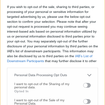
Commenta
If you wish to opt-out of the sale, sharing to third parties, or
processing of your personal or sensitive information for
targeted advertising by us, please use the below opt-out
section to confirm your selection. Please note that after your
Commenta l'articolo
opt-out request is processed you may continue seeing
interest-based ads based on personal information utilized by
Gli articoli più letti
us or personal information disclosed to third parties prior to
your opt-out. You may separately opt-out of the further
24 Lug
-
Bimbi costretti a colpirsi da soli
e lasciati al
disclosure of your personal information by third parties on the
buio:
orrore all’asilo, arrestate due educatrici
IAB’s list of downstream participants. This information may
26 Lug
-
Scontro tra auto e moto a Numana:
also be disclosed by us to third parties on the
IAB’s List of
gravissimo un centauro
in eliambulanza a Torrette
Downstream Participants
that may further disclose it to other
third parties.
24 Lug
-
Maltrattamenti all’asilo, parla il sindaco:
«Notifica arrivata in mattinata,
anche i miei figli
Personal Data Processing Opt Outs
sono andati lì»
I want to opt-out of the Sharing of my
2 Ago
-
Fermato col taser,
muore in ospedale dopo un
personal data.
inseguimento.
Indagini in corso per accertare le
Opted In
cause
I want to opt-out of the Sale of my
16 Lug
-
Tragedia a Marzocca,
donna travolta e uccisa
Personal Data.