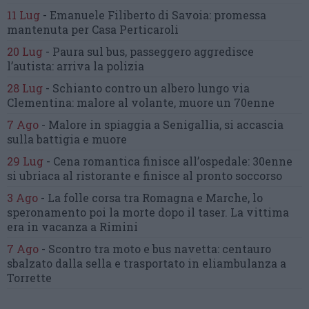
11 Lug
-
Emanuele Filiberto di Savoia:
promessa
mantenuta
per Casa Perticaroli
20 Lug
-
Paura sul bus, passeggero
aggredisce
l’autista: arriva la polizia
28 Lug
-
Schianto contro un albero
lungo via
Clementina:
malore al volante, muore un 70enne
7 Ago
-
Malore in spiaggia a Senigallia,
si accascia
sulla battigia e muore
29 Lug
-
Cena romantica finisce all’ospedale:
30enne
si ubriaca al ristorante
e finisce al pronto soccorso
3 Ago
-
La folle corsa tra Romagna e Marche,
lo
speronamento poi la morte dopo il taser.
La vittima
era in vacanza a Rimini
7 Ago
-
Scontro tra moto e bus navetta:
centauro
sbalzato dalla sella
e trasportato in eliambulanza a
Torrette