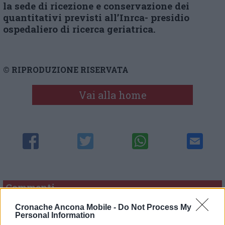
la sede di ricezione e conservazione dei
quantitativi previsti all’Inrca- presidio
ospedaliero di ricerca geriatrica.
© RIPRODUZIONE RISERVATA
Vai alla home
Commenti
Cronache Ancona Mobile -
Do Not Process My
Nessun commento presente
Personal Information