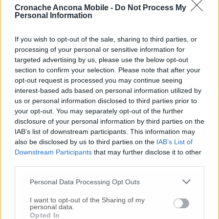
10 Lug
-
Femminicidio a Loreto.
Donna uccisa a
Cronache Ancona Mobile -
Do Not Process My
Personal Information
coltellate.
Fermato il compagno: “L’ho ammazzata”
(Foto-Video)
If you wish to opt-out of the sale, sharing to third parties, or
26 Lug
-
Scontro tra auto e moto a Numana:
processing of your personal or sensitive information for
gravissimo un centauro
in eliambulanza a Torrette
targeted advertising by us, please use the below opt-out
24 Lug
-
Maltrattamenti all’asilo, parla il sindaco:
section to confirm your selection. Please note that after your
«Notifica arrivata in mattinata,
anche i miei figli
opt-out request is processed you may continue seeing
sono andati lì»
interest-based ads based on personal information utilized by
us or personal information disclosed to third parties prior to
2 Ago
-
Fermato col taser,
muore in ospedale dopo un
your opt-out. You may separately opt-out of the further
inseguimento.
Indagini in corso per accertare le
disclosure of your personal information by third parties on the
cause
IAB’s list of downstream participants. This information may
16 Lug
-
Tragedia a Marzocca,
donna travolta e uccisa
also be disclosed by us to third parties on the
IAB’s List of
da un treno
(Foto)
Downstream Participants
that may further disclose it to other
third parties.
9 Lug
-
Malore in casa, muore
il professore Pino Attili
Personal Data Processing Opt Outs
10 Lug
-
«Le urla e il pianto di mia madre al telefono:
“L’ha uccisa. Corri. Prendi l’aereo”
Così ho saputo della
I want to opt-out of the Sharing of my
morte di mia sorella»
personal data.
Opted In