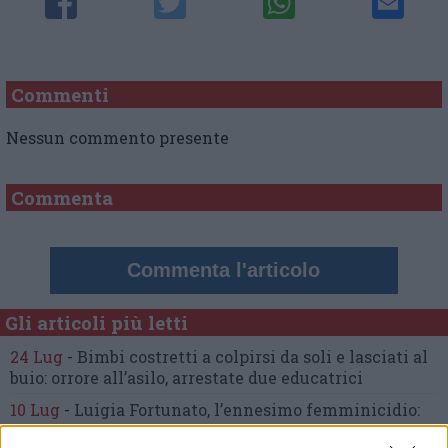
Commenti
Nessun commento presente
Commenta
Commenta l'articolo
Gli articoli più letti
24 Lug
-
Bimbi costretti a colpirsi da soli
e lasciati al
buio:
orrore all’asilo, arrestate due educatrici
10 Lug
-
Luigia Fortunato,
l’ennesimo femminicidio:
prima la lite, poi la furia col coltello