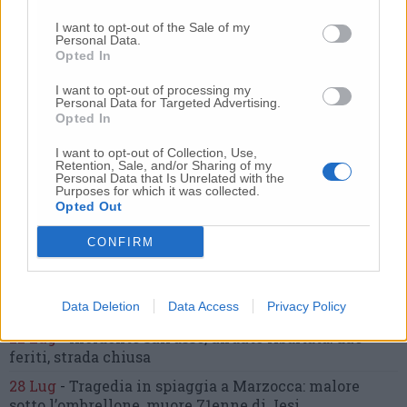
20 Lug
-
Cordoglio a Fabriano per la scomparsa
dell’architetto Bruno Rossi
I want to opt-out of the Sale of my
Personal Data.
10 Lug
-
Femminicidio di Loreto, chi è Sami
Opted In
Khemaies:
dalla condanna per spaccio
alla fuga dai
domiciliari
I want to opt-out of processing my
Personal Data for Targeted Advertising.
9 Lug
-
Frontale tra due auto,
6 ragazzi in ospedale
Opted In
7 Ago
-
Dà in escandescenze in spiaggia al Passetto.
I want to opt-out of Collection, Use,
Arrivano polizia ed Esercito
Retention, Sale, and/or Sharing of my
Personal Data that Is Unrelated with the
21 Lug
-
Purposes for which it was collected.
Bomba d’acqua e grandine:
strade come fiumi,
Opted Out
auto bloccate.
Il bilancio complessivo
(Foto-Video)
27 Lug
-
Addio a Giorgio Pavani,
per tutti “Bunny”,
CONFIRM
storico commerciante di Lay Line
17 Lug
-
Choc in spiaggia,
tragedia davanti ai
bagnanti:
Data Deletion
uomo muore annegato
Data Access
(Foto)
Privacy Policy
22 Lug
-
Incidente sull’asse, un’auto ribaltata:
due
feriti, strada chiusa
28 Lug
-
Tragedia in spiaggia a Marzocca:
malore
sotto l’ombrellone,
muore 71enne di Jesi