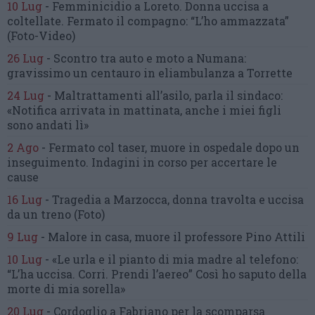
10 Lug
-
Femminicidio a Loreto.
Donna uccisa a
coltellate.
Fermato il compagno: “L’ho ammazzata”
(Foto-Video)
26 Lug
-
Scontro tra auto e moto a Numana:
gravissimo un centauro
in eliambulanza a Torrette
24 Lug
-
Maltrattamenti all’asilo, parla il sindaco:
«Notifica arrivata in mattinata,
anche i miei figli
sono andati lì»
2 Ago
-
Fermato col taser,
muore in ospedale dopo un
inseguimento.
Indagini in corso per accertare le
cause
16 Lug
-
Tragedia a Marzocca,
donna travolta e uccisa
da un treno
(Foto)
9 Lug
-
Malore in casa, muore
il professore Pino Attili
10 Lug
-
«Le urla e il pianto di mia madre al telefono:
“L’ha uccisa. Corri. Prendi l’aereo”
Così ho saputo della
morte di mia sorella»
20 Lug
-
Cordoglio a Fabriano per la scomparsa