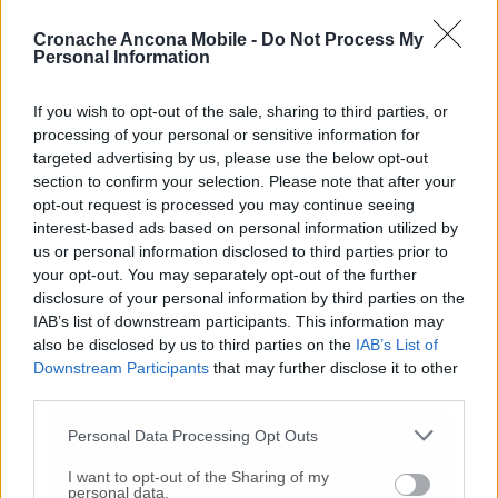
nuovo anno Moreno Pieroni ha poi elencato il
Cronache Ancona Mobile -
Do Not Process My
progetto di ripartenza per
ascensore
Personal Information
inclinato.
«Stiamo definendo con il ministero
delle infrastrutture la possibilità di ampliare
If you wish to opt-out of the sale, sharing to third parties, or
l’ascensore e possiamo farlo ripartire anche a
processing of your personal or sensitive information for
servizio di tanti pellegrini che speriamo
targeted advertising by us, please use the below opt-out
tornino quest’anno» ha detto. Per il
progetto
section to confirm your selection. Please note that after your
delle scuole Marconi
è stata scelta come
opt-out request is processed you may continue seeing
stazione appaltante la Regione
interest-based ads based on personal information utilized by
Marche.«L’aggiudicazione dei lavori – ha
us or personal information disclosed to third parties prior to
anticipato – dovrebbe avvenire entro l’estate,
your opt-out. You may separately opt-out of the further
ed entro un anno-un anno e mezzo potremo
disclosure of your personal information by third parties on the
IAB’s list of downstream participants. This information may
tagliare il nastro dell’opera tanto attesa».
also be disclosed by us to third parties on the
IAB’s List of
L’ultimo, ma non meno importante, passaggio
Downstream Participants
that may further disclose it to other
istituzionale è stato relativo invece
third parties.
all’
ospedale di comunità Santa Casa
, «On
progetto di valenza politica, – l’ha definito il
Personal Data Processing Opt Outs
sindaco di Loreto – il confronto con la
Regione (in vista della definizione del nuovo
I want to opt-out of the Sharing of my
personal data.