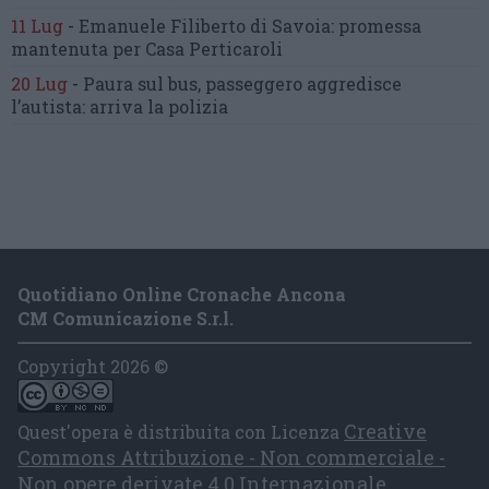
11 Lug
-
Emanuele Filiberto di Savoia:
promessa
mantenuta
per Casa Perticaroli
20 Lug
-
Paura sul bus, passeggero
aggredisce
l’autista: arriva la polizia
Quotidiano Online Cronache Ancona
CM Comunicazione S.r.l.
Copyright 2026 ©
Creative
Quest'opera è distribuita con Licenza
Commons Attribuzione - Non commerciale -
Non opere derivate 4.0 Internazionale