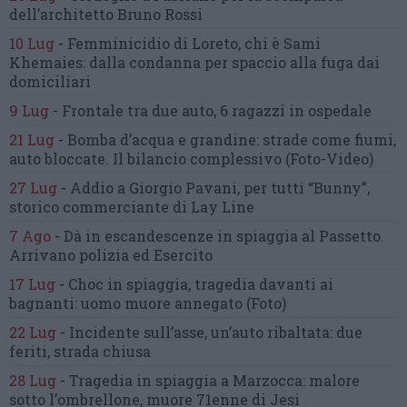
dell’architetto Bruno Rossi
10 Lug
-
Femminicidio di Loreto, chi è Sami
Khemaies:
dalla condanna per spaccio
alla fuga dai
domiciliari
9 Lug
-
Frontale tra due auto,
6 ragazzi in ospedale
21 Lug
-
Bomba d’acqua e grandine:
strade come fiumi,
auto bloccate.
Il bilancio complessivo
(Foto-Video)
27 Lug
-
Addio a Giorgio Pavani,
per tutti “Bunny”,
storico commerciante di Lay Line
7 Ago
-
Dà in escandescenze in spiaggia al Passetto.
Arrivano polizia ed Esercito
17 Lug
-
Choc in spiaggia,
tragedia davanti ai
bagnanti:
uomo muore annegato
(Foto)
22 Lug
-
Incidente sull’asse, un’auto ribaltata:
due
feriti, strada chiusa
28 Lug
-
Tragedia in spiaggia a Marzocca:
malore
sotto l’ombrellone,
muore 71enne di Jesi