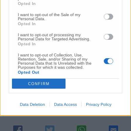
Piano socio sanitario ndr) sul suo futuro
Opted In
dovrà essere serrato e forte perché è
strategica la sua funzione per la vallata del
I want to opt-out of the Sale of my
Personal Data.
Musone e il Potenza».
Opted In
I want to opt-out of processing my
Personal Data for Targeted Advertising.
Opted In
Montorso, Open Day vaccinale al Centro Giovanni
I want to opt-out of Collection, Use,
Retention, Sale, and/or Sharing of my
Paolo II
Personal Data that Is Unrelated with the
Purposes for which it was collected.
Opted Out
CONFIRM
© RIPRODUZIONE RISERVATA
Vai alla home
Data Deletion
Data Access
Privacy Policy