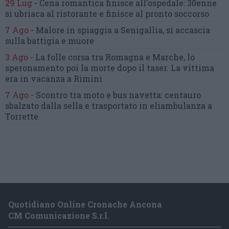
29 Lug
-
Cena romantica finisce all’ospedale:
30enne
si ubriaca al ristorante
e finisce al pronto soccorso
7 Ago
-
Malore in spiaggia a Senigallia,
si accascia
sulla battigia e muore
3 Ago
-
La folle corsa tra Romagna e Marche,
lo
speronamento poi la morte dopo il taser.
La vittima
era in vacanza a Rimini
7 Ago
-
Scontro tra moto e bus navetta:
centauro
sbalzato dalla sella
e trasportato in eliambulanza a
Torrette
Quotidiano Online Cronache Ancona
CM Comunicazione S.r.l.