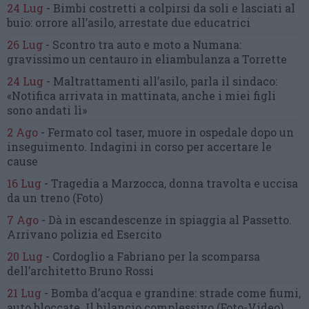
24 Lug
-
Bimbi costretti a colpirsi da soli
e lasciati al
buio:
orrore all’asilo, arrestate due educatrici
26 Lug
-
Scontro tra auto e moto a Numana:
gravissimo un centauro
in eliambulanza a Torrette
24 Lug
-
Maltrattamenti all’asilo, parla il sindaco:
«Notifica arrivata in mattinata,
anche i miei figli
sono andati lì»
2 Ago
-
Fermato col taser,
muore in ospedale dopo un
inseguimento.
Indagini in corso per accertare le
cause
16 Lug
-
Tragedia a Marzocca,
donna travolta e uccisa
da un treno
(Foto)
7 Ago
-
Dà in escandescenze in spiaggia al Passetto.
Arrivano polizia ed Esercito
20 Lug
-
Cordoglio a Fabriano per la scomparsa
dell’architetto Bruno Rossi
21 Lug
-
Bomba d’acqua e grandine:
strade come fiumi,
auto bloccate.
Il bilancio complessivo
(Foto-Video)