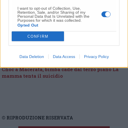
Bambina precipitata dalla finestra, l’accusa: «La
I want to opt-out of Collection, Use,
madre l’ha accoltellata» Il legale: «I familiari
Retention, Sale, and/or Sharing of my
Personal Data that Is Unrelated with the
sono sconvolti»
Purposes for which it was collected.
Opted Out
La bimba lanciata nel vuoto dalla madre, ora la
CONFIRM
donna è in stato di fermo e piantonata in
ospedale
Data Deletion
Data Access
Privacy Policy
Choc a Macerata, bimba cade dal terzo piano La
mamma tenta il suicidio
© RIPRODUZIONE RISERVATA