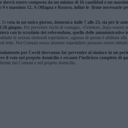
 e dovrà essere composta da un minino di 16 candidati e un massimo
mo 9 e massimo 12. A Offagna e Rosora
, infine le firme necessarie p
. Si
vota in un unico giorno, domenica dalle 7 alle 23, sia per le amm
l 26 giugno.
Per prevenire rischi di contagio, «l’elettore, dopo essersi r
izierà con lo scrutinio dei referendum, quello delle amministrative in
tuite le sezioni elettorali ospedaliere, ognuna di questa è abilitata alla 
sti letto. Nei Comuni senza strutture ospedaliere possono essere istituiti 
di isolamento per Covid dovranno far pervenire al sindaco in un per
e il voto nel proprio domicilio e recante l’indirizzo completo di ques
 allestite dai Comuni e nel proprio domicilio.