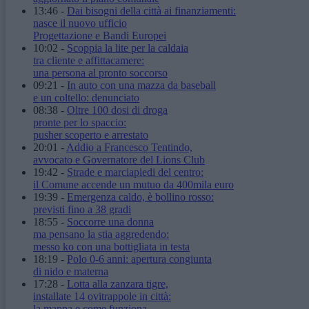
13:46
-
Dai bisogni della città ai finanziamenti:
nasce il nuovo ufficio
Progettazione e Bandi Europei
10:02
-
Scoppia la lite per la caldaia
tra cliente e affittacamere:
una persona al pronto soccorso
09:21
-
In auto con una mazza da baseball
e un coltello: denunciato
08:38
-
Oltre 100 dosi di droga
pronte per lo spaccio:
pusher scoperto e arrestato
20:01
-
Addio a Francesco Tentindo,
avvocato e Governatore del Lions Club
19:42
-
Strade e marciapiedi del centro:
il Comune accende un mutuo da 400mila euro
19:39
-
Emergenza caldo, è bollino rosso:
previsti fino a 38 gradi
18:55
-
Soccorre una donna
ma pensano la stia aggredendo:
messo ko con una bottigliata in testa
18:19
-
Polo 0-6 anni: apertura congiunta
di nido e materna
17:28
-
Lotta alla zanzara tigre,
installate 14 ovitrappole in città:
la mappa e come funziona