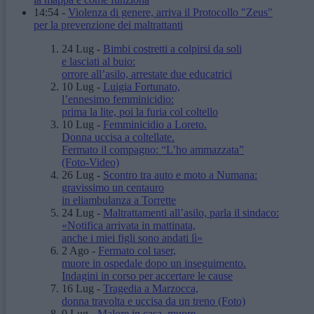
14:54
-
Violenza di genere, arriva il Protocollo "Zeus"
per la prevenzione dei maltrattanti
24 Lug
-
Bimbi costretti a colpirsi da soli
e lasciati al buio:
orrore all’asilo, arrestate due educatrici
10 Lug
-
Luigia Fortunato,
l’ennesimo femminicidio:
prima la lite, poi la furia col coltello
10 Lug
-
Femminicidio a Loreto.
Donna uccisa a coltellate.
Fermato il compagno: “L’ho ammazzata”
(Foto-Video)
26 Lug
-
Scontro tra auto e moto a Numana:
gravissimo un centauro
in eliambulanza a Torrette
24 Lug
-
Maltrattamenti all’asilo, parla il sindaco:
«Notifica arrivata in mattinata,
anche i miei figli sono andati lì»
2 Ago
-
Fermato col taser,
muore in ospedale dopo un inseguimento.
Indagini in corso per accertare le cause
16 Lug
-
Tragedia a Marzocca,
donna travolta e uccisa da un treno
(Foto)
9 Lug
-
Malore in casa, muore