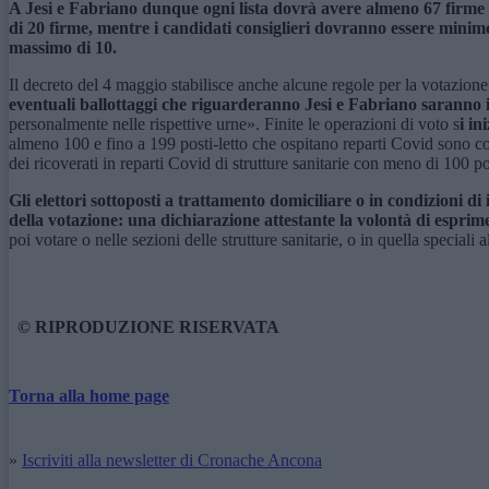
A Jesi e Fabriano dunque ogni lista dovrà avere almeno 67 firme
di 20 firme, mentre i candidati consiglieri dovranno essere mini
massimo di 10.
Il decreto del 4 maggio stabilisce anche alcune regole per la votazione
eventuali ballottaggi che riguarderanno Jesi e Fabriano saranno i
personalmente nelle rispettive urne». Finite le operazioni di voto s
i in
almeno 100 e fino a 199 posti-letto che ospitano reparti Covid sono costi
dei ricoverati in reparti Covid di strutture sanitarie con meno di 100 po
Gli elettori sottoposti a trattamento domiciliare o in condizioni 
della votazione: una dichiarazione attestante la volontà di esprimer
poi votare o nelle sezioni delle strutture sanitarie, o in quella speciali
© RIPRODUZIONE RISERVATA
Torna alla home page
»
Iscriviti alla newsletter di Cronache Ancona