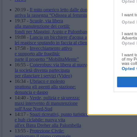
Opted 
20:19
-
Il mito omerico letto dalle donne:
I want t
arriva la rassegna “Odissea al femminile”
19:37
-
Scuole, via libera
Opted 
alla manutenzione dei cortili:
fondi per Maggini, Aspio e Palombare
I want 
19:08
-
Lancia un bicchiere d'acqua a un'ambulante,
Advertis
lei reagisce sputando in faccia al cliente
Opted 
17:58
-
Invecchiamento attivo
e supporto alle fragilità:
I want t
of my P
parte il progetto “MobilitaMente”
was col
16:55
-
Conerobus: via libera al nuovo statuto,
Opted 
la società diventa partecipata
per rilanciare i servizi
(Video)
16:34
-
Ubriaco e molesto
strattona gli agenti alla stazione:
denuncia e daspo
14:40
-
Verde, pulizia e sicurezza:
maxi intervento di manutenzione
sull'Asse Nord-Sud
14:17
-
Spazi ricreativi, punto turistico
e hub ciclabile: nuova vita
all'ex Birra Dreher alla Palombella
13:55
-
Protezione Civile:
aggiornato il piano comunale