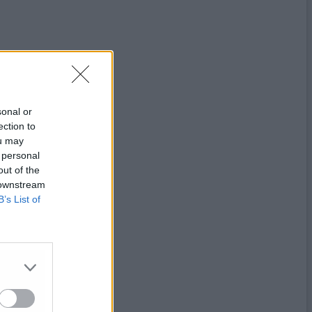
sonal or
ection to
ou may
 personal
out of the
 downstream
B’s List of