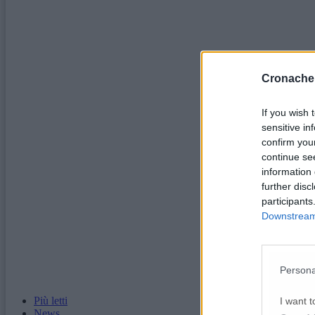
Cronache
If you wish 
sensitive in
confirm you
continue se
information 
further disc
participants
Downstream 
Persona
Più letti
I want t
News