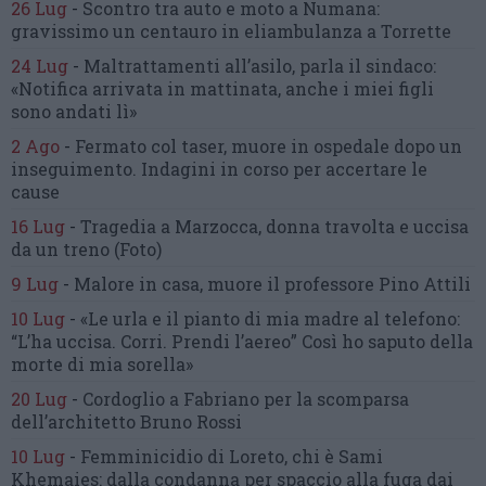
26 Lug
-
Scontro tra auto e moto a Numana:
gravissimo un centauro
in eliambulanza a Torrette
24 Lug
-
Maltrattamenti all’asilo, parla il sindaco:
«Notifica arrivata in mattinata,
anche i miei figli
sono andati lì»
2 Ago
-
Fermato col taser,
muore in ospedale dopo un
inseguimento.
Indagini in corso per accertare le
cause
16 Lug
-
Tragedia a Marzocca,
donna travolta e uccisa
da un treno
(Foto)
9 Lug
-
Malore in casa, muore
il professore Pino Attili
10 Lug
-
«Le urla e il pianto di mia madre al telefono:
“L’ha uccisa. Corri. Prendi l’aereo”
Così ho saputo della
morte di mia sorella»
20 Lug
-
Cordoglio a Fabriano per la scomparsa
dell’architetto Bruno Rossi
10 Lug
-
Femminicidio di Loreto, chi è Sami
Khemaies:
dalla condanna per spaccio
alla fuga dai