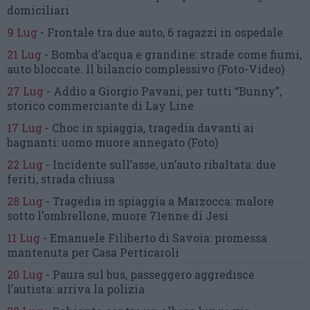
domiciliari
9 Lug
-
Frontale tra due auto,
6 ragazzi in ospedale
21 Lug
-
Bomba d’acqua e grandine:
strade come fiumi,
auto bloccate.
Il bilancio complessivo
(Foto-Video)
27 Lug
-
Addio a Giorgio Pavani,
per tutti “Bunny”,
storico commerciante di Lay Line
17 Lug
-
Choc in spiaggia,
tragedia davanti ai
bagnanti:
uomo muore annegato
(Foto)
22 Lug
-
Incidente sull’asse, un’auto ribaltata:
due
feriti, strada chiusa
28 Lug
-
Tragedia in spiaggia a Marzocca:
malore
sotto l’ombrellone,
muore 71enne di Jesi
11 Lug
-
Emanuele Filiberto di Savoia:
promessa
mantenuta
per Casa Perticaroli
20 Lug
-
Paura sul bus, passeggero
aggredisce
l’autista: arriva la polizia