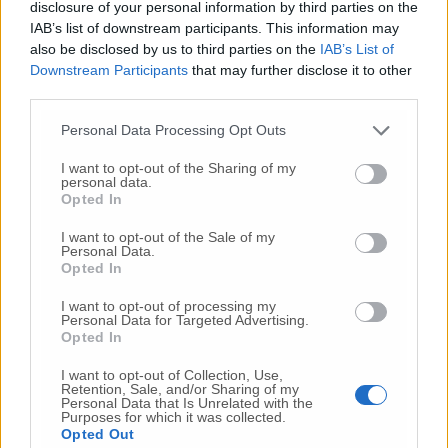
velocità che non sia impattante per
disclosure of your personal information by third parties on the
l’ambiente, valorizzi il patrimonio urbanistico
IAB’s list of downstream participants. This information may
also be disclosed by us to third parties on the
IAB’s List of
ed il turismo. Chiediamo la massima
Downstream Participants
that may further disclose it to other
attenzione delle istituzioni per raggiungere
third parties.
questo obiettivo strategico per rilanciare e
rendere competitivo il territorio ed il sistema
Personal Data Processing Opt Outs
produttivo della nostra regione».
I want to opt-out of the Sharing of my
personal data.
Opted In
© RIPRODUZIONE RISERVATA
I want to opt-out of the Sale of my
Personal Data.
Opted In
Vai alla home
I want to opt-out of processing my
Personal Data for Targeted Advertising.
Opted In
I want to opt-out of Collection, Use,
Retention, Sale, and/or Sharing of my
Personal Data that Is Unrelated with the
Purposes for which it was collected.
Opted Out