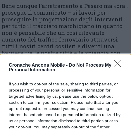
Bene dunque l’arretramento a Pesaro ma «ora .
prosegue il comunicato – si lavori per
proseguire la progettazione degli interventi
per tutto il tracciato marchigiano in quanto
non è pensabile che un così rilevante
aumento del traffico ferroviario attraversi
tutti i nostri centri costieri e diventi una
barriera tra le nostre città e la spiaggia con
effetti devastanti sulla qualità della vita dei
Cronache Ancona Mobile -
Do Not Process My
cittadini ma anche sulle attività commerciali,
Personal Information
artigianali e turistiche che sono i punti di
forza del nostro territorio. L’attuale asse
If you wish to opt-out of the sale, sharing to third parties, or
ferroviario potrà diventare una naturale
processing of your personal or sensitive information for
metropolitana così da alleggerire anche il
targeted advertising by us, please use the below opt-out
traffico stradale. Le Marche hanno una
section to confirm your selection. Please note that after your
straordinaria opportunità per ripensare la
opt-out request is processed you may continue seeing
dotazione infrastrutturale e il potenziamento
interest-based ads based on personal information utilized by
della mobilità che duri negli anni. Per una
us or personal information disclosed to third parties prior to
ferrovia moderna, è necessaria un’alta
your opt-out. You may separately opt-out of the further