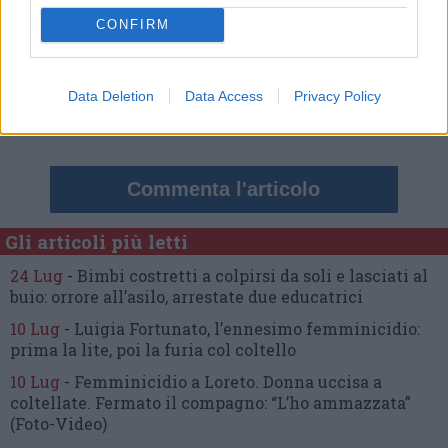
Commenti
CONFIRM
Nessun commento presente
Data Deletion
Data Access
Privacy Policy
Commenta
Commenta l'articolo
Gli articoli più letti
24 Lug
-
Bimbi costretti a colpirsi da soli
e lasciati al
buio:
orrore all’asilo, arrestate due educatrici
10 Lug
-
Luigia Fortunato,
l’ennesimo femminicidio:
prima la lite, poi la furia col coltello
10 Lug
-
Femminicidio a Loreto.
Donna uccisa a
coltellate.
Fermato il compagno: “L’ho ammazzata”
(Foto-Video)