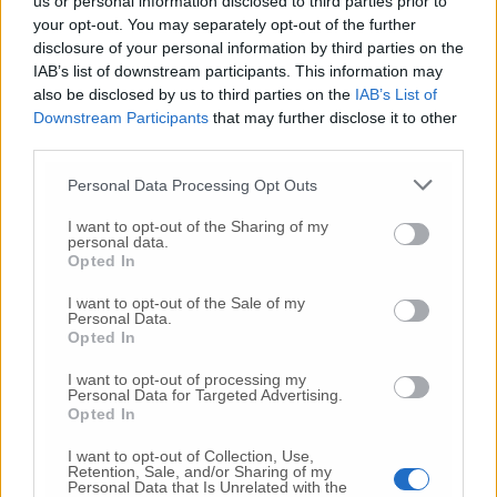
us or personal information disclosed to third parties prior to
your opt-out. You may separately opt-out of the further
disclosure of your personal information by third parties on the
Commenti
IAB’s list of downstream participants. This information may
also be disclosed by us to third parties on the
IAB’s List of
Nessun commento presente
Downstream Participants
that may further disclose it to other
third parties.
Commenta
Personal Data Processing Opt Outs
I want to opt-out of the Sharing of my
personal data.
Opted In
Commenta l'articolo
I want to opt-out of the Sale of my
Personal Data.
Gli articoli più letti
Opted In
24 Lug
-
Bimbi costretti a colpirsi da soli
e lasciati al
I want to opt-out of processing my
buio:
orrore all’asilo, arrestate due educatrici
Personal Data for Targeted Advertising.
Opted In
26 Lug
-
Scontro tra auto e moto a Numana:
gravissimo un centauro
in eliambulanza a Torrette
I want to opt-out of Collection, Use,
Retention, Sale, and/or Sharing of my
24 Lug
-
Maltrattamenti all’asilo, parla il sindaco:
Personal Data that Is Unrelated with the