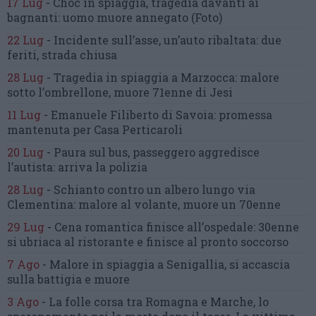
17 Lug
-
Choc in spiaggia,
tragedia davanti ai
bagnanti:
uomo muore annegato
(Foto)
22 Lug
-
Incidente sull’asse, un’auto ribaltata:
due
feriti, strada chiusa
28 Lug
-
Tragedia in spiaggia a Marzocca:
malore
sotto l’ombrellone,
muore 71enne di Jesi
11 Lug
-
Emanuele Filiberto di Savoia:
promessa
mantenuta
per Casa Perticaroli
20 Lug
-
Paura sul bus, passeggero
aggredisce
l’autista: arriva la polizia
28 Lug
-
Schianto contro un albero
lungo via
Clementina:
malore al volante, muore un 70enne
29 Lug
-
Cena romantica finisce all’ospedale:
30enne
si ubriaca al ristorante
e finisce al pronto soccorso
7 Ago
-
Malore in spiaggia a Senigallia,
si accascia
sulla battigia e muore
3 Ago
-
La folle corsa tra Romagna e Marche,
lo