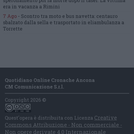
speronamento poi la morte dopo il taser.
La vittima
era in vacanza a Rimini
7 Ago
-
Scontro tra moto e bus navetta:
centauro
sbalzato dalla sella
e trasportato in eliambulanza a
Torrette
Quotidiano Online Cronache Ancona
CM Comunicazione S.r.l.
Copyright 2026 ©
Creative
Quest'opera è distribuita con Licenza
Commons Attribuzione - Non commerciale -
Non opere derivate 4.0 Internazionale