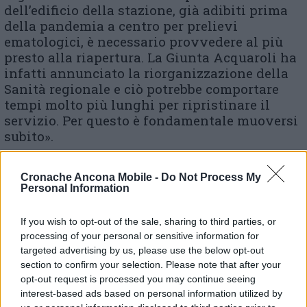
dell’edificio della stazione, già adibiti prima
della pandemia a centro per prelievi
ematologici, è necessario provvedere al più
presto alla riapertura. La Giunta Acquaroli ha
infatti annunciato la riorganizzazione della
Sanità regionale e ciò potrebbe comportare
tempi molto più lunghi per ripristinare il
servizio. Per questo è fondamentale muoversi
subito».
Cronache Ancona Mobile -
Do Not Process My
Personal Information
© RIPRODUZIONE RISERVATA
If you wish to opt-out of the sale, sharing to third parties, or
Vai alla home
processing of your personal or sensitive information for
targeted advertising by us, please use the below opt-out
section to confirm your selection. Please note that after your
opt-out request is processed you may continue seeing
interest-based ads based on personal information utilized by