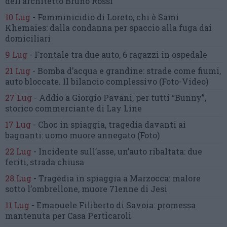
dell’architetto Bruno Rossi
10 Lug
-
Femminicidio di Loreto, chi è Sami
Khemaies:
dalla condanna per spaccio
alla fuga dai
domiciliari
9 Lug
-
Frontale tra due auto,
6 ragazzi in ospedale
21 Lug
-
Bomba d’acqua e grandine:
strade come fiumi,
auto bloccate.
Il bilancio complessivo
(Foto-Video)
27 Lug
-
Addio a Giorgio Pavani,
per tutti “Bunny”,
storico commerciante di Lay Line
17 Lug
-
Choc in spiaggia,
tragedia davanti ai
bagnanti:
uomo muore annegato
(Foto)
22 Lug
-
Incidente sull’asse, un’auto ribaltata:
due
feriti, strada chiusa
28 Lug
-
Tragedia in spiaggia a Marzocca:
malore
sotto l’ombrellone,
muore 71enne di Jesi
11 Lug
-
Emanuele Filiberto di Savoia:
promessa
mantenuta
per Casa Perticaroli