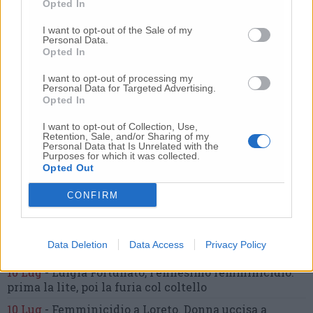
Opted In
I want to opt-out of the Sale of my
Personal Data.
Commenti
Opted In
I want to opt-out of processing my
Nessun commento presente
Personal Data for Targeted Advertising.
Opted In
Commenta
I want to opt-out of Collection, Use,
Retention, Sale, and/or Sharing of my
Personal Data that Is Unrelated with the
Purposes for which it was collected.
Opted Out
Commenta l'articolo
CONFIRM
Gli articoli più letti
24 Lug
-
Bimbi costretti a colpirsi da soli
e lasciati al
Data Deletion
Data Access
Privacy Policy
buio:
orrore all’asilo, arrestate due educatrici
10 Lug
-
Luigia Fortunato,
l’ennesimo femminicidio:
prima la lite, poi la furia col coltello
10 Lug
-
Femminicidio a Loreto.
Donna uccisa a