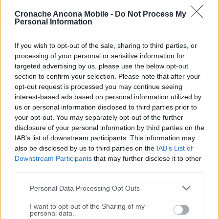
industriali e con strumenti che aiutino il
mondo del lavoro a superare questa
Cronache Ancona Mobile -
Do Not Process My
complicatissima fase.
Perdita di posti di
Personal Information
lavoro, mancato rinnovo dei contratti di
somministrazione, abbattimento dei livelli di
If you wish to opt-out of the sale, sharing to third parties, or
reddito delle famiglie, sono solo i primi
processing of your personal or sensitive information for
segnali a cui potrebbero seguire conseguenze
targeted advertising by us, please use the below opt-out
section to confirm your selection. Please note that after your
ben peggiori se l’industria non sarà sostenuta
opt-out request is processed you may continue seeing
nei processi di riconversione e di transizione»
interest-based ads based on personal information utilized by
conclude la Segreteria Fiom di Ancona.
us or personal information disclosed to third parties prior to
your opt-out. You may separately opt-out of the further
disclosure of your personal information by third parties on the
IAB’s list of downstream participants. This information may
© RIPRODUZIONE RISERVATA
also be disclosed by us to third parties on the
IAB’s List of
Downstream Participants
that may further disclose it to other
Vai alla home
third parties.
Personal Data Processing Opt Outs
I want to opt-out of the Sharing of my
personal data.