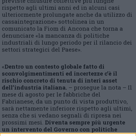
previste chiusure collettive più lunghe
rispetto agli ultimi anni ed in alcuni casi
ulteriormente prolungate anche da utilizzo di
cassaintegrazione» sottolinea in un
comunicato la Fiom di Ancona che torna a
denunciare «la mancanza di politiche
industriali di lungo periodo per il rilancio dei
settori strategici del Paese».
«
D
entro un contesto globale fatto di
sconvolgimentimenti ed incertezze c’è il
rischio concreto di tenuta di interi asset
dell’industria italiana.
– prosegue la nota – Il
mese di agosto per le fabbriche del
Fabrianese, da un punto di vista produttivo,
sarà nettamente inferiore rispetto agli ultimi,
senza che si vedano segnali di ripresa nei
prossimi mesi.
Diventa sempre più urgente
un intervento del Governo con politiche