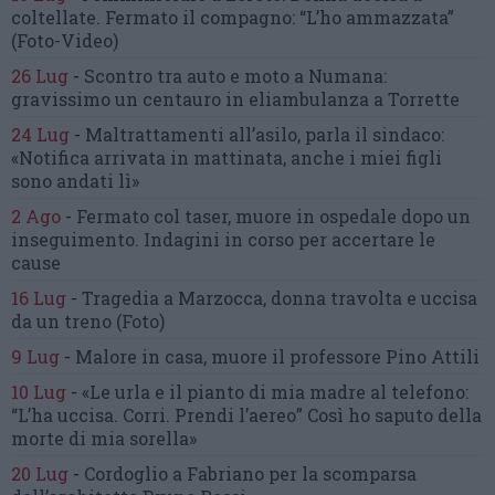
coltellate.
Fermato il compagno: “L’ho ammazzata”
(Foto-Video)
26 Lug
-
Scontro tra auto e moto a Numana:
gravissimo un centauro
in eliambulanza a Torrette
24 Lug
-
Maltrattamenti all’asilo, parla il sindaco:
«Notifica arrivata in mattinata,
anche i miei figli
sono andati lì»
2 Ago
-
Fermato col taser,
muore in ospedale dopo un
inseguimento.
Indagini in corso per accertare le
cause
16 Lug
-
Tragedia a Marzocca,
donna travolta e uccisa
da un treno
(Foto)
9 Lug
-
Malore in casa, muore
il professore Pino Attili
10 Lug
-
«Le urla e il pianto di mia madre al telefono:
“L’ha uccisa. Corri. Prendi l’aereo”
Così ho saputo della
morte di mia sorella»
20 Lug
-
Cordoglio a Fabriano per la scomparsa