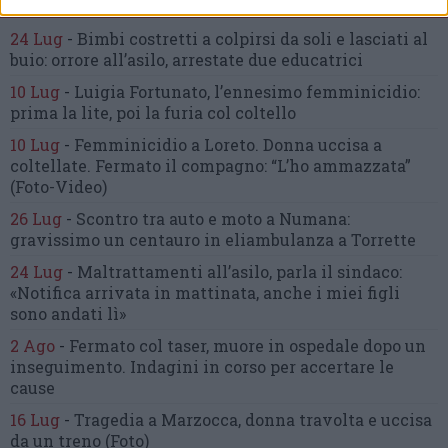
Gli articoli più letti
24 Lug
-
Bimbi costretti a colpirsi da soli
e lasciati al
buio:
orrore all’asilo, arrestate due educatrici
10 Lug
-
Luigia Fortunato,
l’ennesimo femminicidio:
prima la lite, poi la furia col coltello
10 Lug
-
Femminicidio a Loreto.
Donna uccisa a
coltellate.
Fermato il compagno: “L’ho ammazzata”
(Foto-Video)
26 Lug
-
Scontro tra auto e moto a Numana:
gravissimo un centauro
in eliambulanza a Torrette
24 Lug
-
Maltrattamenti all’asilo, parla il sindaco:
«Notifica arrivata in mattinata,
anche i miei figli
sono andati lì»
2 Ago
-
Fermato col taser,
muore in ospedale dopo un
inseguimento.
Indagini in corso per accertare le
cause
16 Lug
-
Tragedia a Marzocca,
donna travolta e uccisa
da un treno
(Foto)