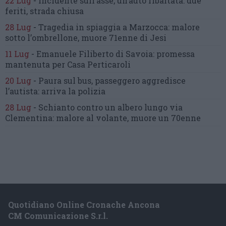
22 Lug
-
Incidente sull’asse, un’auto ribaltata:
due
feriti, strada chiusa
28 Lug
-
Tragedia in spiaggia a Marzocca:
malore
sotto l’ombrellone,
muore 71enne di Jesi
11 Lug
-
Emanuele Filiberto di Savoia:
promessa
mantenuta
per Casa Perticaroli
20 Lug
-
Paura sul bus, passeggero
aggredisce
l’autista: arriva la polizia
28 Lug
-
Schianto contro un albero
lungo via
Clementina:
malore al volante, muore un 70enne
Quotidiano Online Cronache Ancona
CM Comunicazione S.r.l.