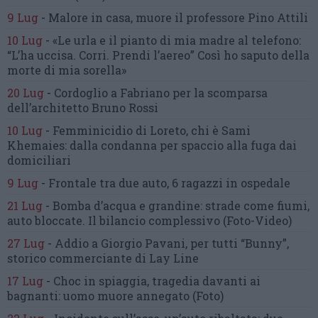
9 Lug
-
Malore in casa, muore
il professore Pino Attili
10 Lug
-
«Le urla e il pianto di mia madre al telefono:
“L’ha uccisa. Corri. Prendi l’aereo”
Così ho saputo della
morte di mia sorella»
20 Lug
-
Cordoglio a Fabriano per la scomparsa
dell’architetto Bruno Rossi
10 Lug
-
Femminicidio di Loreto, chi è Sami
Khemaies:
dalla condanna per spaccio
alla fuga dai
domiciliari
9 Lug
-
Frontale tra due auto,
6 ragazzi in ospedale
21 Lug
-
Bomba d’acqua e grandine:
strade come fiumi,
auto bloccate.
Il bilancio complessivo
(Foto-Video)
27 Lug
-
Addio a Giorgio Pavani,
per tutti “Bunny”,
storico commerciante di Lay Line
17 Lug
-
Choc in spiaggia,
tragedia davanti ai
bagnanti:
uomo muore annegato
(Foto)