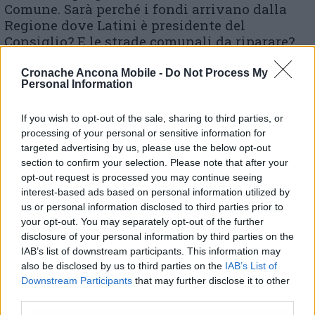
Comune. Sarà perché i fondi arrivano dalla
Regione dove Latini è presidente del
Consiglio? E le strade comunali da riparare?
Ne vogliamo parlare? Da via Mucciolina alle
altre,un disastro, vere proprie mulattiere. E la
Cronache Ancona Mobile -
Do Not Process My
Personal Information
zona residenziale Peep ferma lì da nove anni,
senza alcuno sbocco per dare soluzione
If you wish to opt-out of the sale, sharing to third parties, or
abitativa a chi da tempo lo chiede. E la scuola
processing of your personal or sensitive information for
che sembra avere infiltrazioni di acqua? E la
targeted advertising by us, please use the below opt-out
torre di telefonica che impatta da lontano su
section to confirm your selection. Please note that after your
tutta la vallata, unica a essere finora
opt-out request is processed you may continue seeing
posizionata ad Osimo. E come dire che la
interest-based ads based on personal information utilized by
supercoalizione sinistra – Ginnetti e M5s che,
us or personal information disclosed to third parties prior to
di fatto, governa Osimo da 9 anni, vuole il
your opt-out. You may separately opt-out of the further
male per Casenuove, perché qui si vota per
disclosure of your personal information by third parties on the
altri. Cosi’ non va bene» conclude Dino Latini.
IAB’s list of downstream participants. This information may
also be disclosed by us to third parties on the
IAB’s List of
Downstream Participants
that may further disclose it to other
third parties.
© RIPRODUZIONE RISERVATA