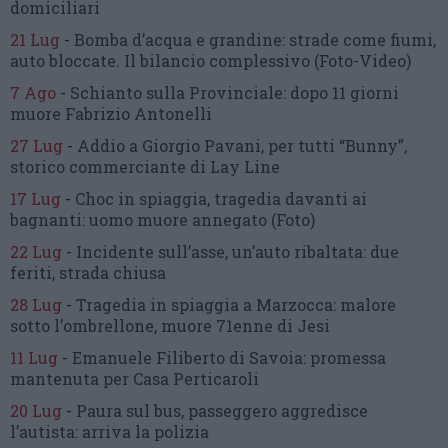
domiciliari
21 Lug
-
Bomba d’acqua e grandine:
strade come fiumi,
auto bloccate.
Il bilancio complessivo
(Foto-Video)
7 Ago
-
Schianto sulla Provinciale:
dopo 11 giorni
muore Fabrizio Antonelli
27 Lug
-
Addio a Giorgio Pavani,
per tutti “Bunny”,
storico commerciante di Lay Line
17 Lug
-
Choc in spiaggia,
tragedia davanti ai
bagnanti:
uomo muore annegato
(Foto)
22 Lug
-
Incidente sull’asse, un’auto ribaltata:
due
feriti, strada chiusa
28 Lug
-
Tragedia in spiaggia a Marzocca:
malore
sotto l’ombrellone,
muore 71enne di Jesi
11 Lug
-
Emanuele Filiberto di Savoia:
promessa
mantenuta
per Casa Perticaroli
20 Lug
-
Paura sul bus, passeggero
aggredisce
l’autista: arriva la polizia