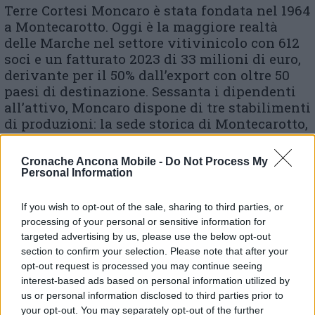
Terre Cortesi Moncaro è stata fondata nel 1964
a Montecarotto. Oggi è la maggiore realtà
delle Marche nel settore vitivinicolo con 612
soci e un fatturato 2023 di 33 milioni di euro,
derivante per il 50% dall’export con oltre 50
paesi di destinazione. Sessanta i dipendenti
all’attivo, Moncaro dispone di tre stabilimenti
di produzioni: la sede storica di Montecarotto,
e due stabilimenti, rispettivamente a
Camerano, alle pendici del Monte Conero e ad
Cronache Ancona Mobile -
Do Not Process My
Acquaviva. Moncaro gestisce anche due
Personal Information
cantine nelle Marche e in Abruzzo, dove
vengono prodotti, affinati ed invecchiati i
If you wish to opt-out of the sale, sharing to third parties, or
vini tipici delle rispettive zone di produzione.
processing of your personal or sensitive information for
I punti di forza Moncaro sono rappresentati
targeted advertising by us, please use the below opt-out
dalla produzione dei vitigni autoctoni;
section to confirm your selection. Please note that after your
opt-out request is processed you may continue seeing
dall’utilizzo dei metodi di coltura biologica e
interest-based ads based on personal information utilized by
senza l’uso di sostanze di sintesi; la
us or personal information disclosed to third parties prior to
classificazione dei vigneti in base alle loro
your opt-out. You may separately opt-out of the further