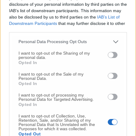
caratteristiche pedologiche e
disclosure of your personal information by third parties on the
microclimatiche. Con 930 ettari di vigneti, di
IAB’s list of downstream participants. This information may
cui il 25% a conduzione biologica, Moncaro
also be disclosed by us to third parties on the
IAB’s List of
garantisce al meglio la continuità qualitativa
Downstream Participants
that may further disclose it to other
della produzione sotto la guida tecnica degli
third parties.
enologi Giuliano D’Ignazi e Riccardo Cotarella.
Personal Data Processing Opt Outs
I want to opt-out of the Sharing of my
personal data.
© RIPRODUZIONE RISERVATA
Opted In
I want to opt-out of the Sale of my
Vai alla home
Personal Data.
Opted In
I want to opt-out of processing my
Personal Data for Targeted Advertising.
Opted In
I want to opt-out of Collection, Use,
Retention, Sale, and/or Sharing of my
Personal Data that Is Unrelated with the
Purposes for which it was collected.
Commenti
Opted Out