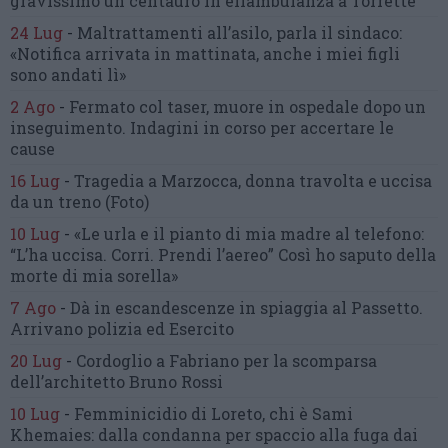
gravissimo un centauro
in eliambulanza a Torrette
24 Lug
-
Maltrattamenti all’asilo, parla il sindaco:
«Notifica arrivata in mattinata,
anche i miei figli
sono andati lì»
2 Ago
-
Fermato col taser,
muore in ospedale dopo un
inseguimento.
Indagini in corso per accertare le
cause
16 Lug
-
Tragedia a Marzocca,
donna travolta e uccisa
da un treno
(Foto)
10 Lug
-
«Le urla e il pianto di mia madre al telefono:
“L’ha uccisa. Corri. Prendi l’aereo”
Così ho saputo della
morte di mia sorella»
7 Ago
-
Dà in escandescenze in spiaggia al Passetto.
Arrivano polizia ed Esercito
20 Lug
-
Cordoglio a Fabriano per la scomparsa
dell’architetto Bruno Rossi
10 Lug
-
Femminicidio di Loreto, chi è Sami
Khemaies:
dalla condanna per spaccio
alla fuga dai