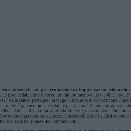
ro conferma la sua preoccupazione e disapprovazione riguardo al re
ale pista ciclabile per favorire un miglioramento della viabilità stradale
so G7 della salute, persegue.- si legge in una nota di Fiab Ancona Conero
na mobilità più ecologica e salutare per Ancona. Siamo consapevoli che l
 della ciclabile sul lato opposto di via Marconi, una soluzione che non sol
bbe anche una maggiore sicurezza e accessibilità per i ciclisti anconetani 
nche ricchezza nelle casse dei commercianti».