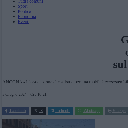
Tutti i comuni
Sport
Politica
Economia
Eventi
G
sul
ANCONA - L'associazione che si batte per una mobilità ecosostenibile d
5 Giugno 2024 - Ore 10:21
Facebook
X
LinkedIn
Whatsapp
Stampa