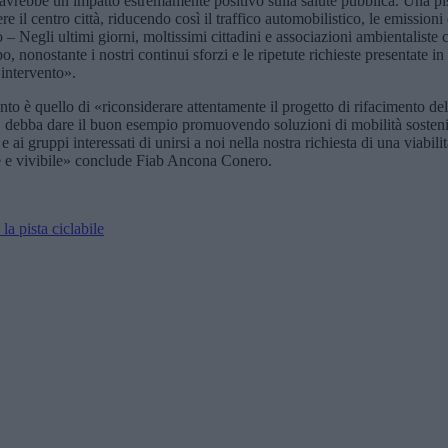
 «avrebbe un impatto estremamente positivo sulla salute pubblica. Una pis
 il centro città, riducendo così il traffico automobilistico, le emissioni d
 – Negli ultimi giorni, moltissimi cittadini e associazioni ambientaliste
 nonostante i nostri continui sforzi e le ripetute richieste presentate in
 intervento».
o è quello di «riconsiderare attentamente il progetto di rifacimento della 
, debba dare il buon esempio promuovendo soluzioni di mobilità sosteni
 e ai gruppi interessati di unirsi a noi nella nostra richiesta di una viabil
ile e vivibile» conclude Fiab Ancona Conero.
a pista ciclabile