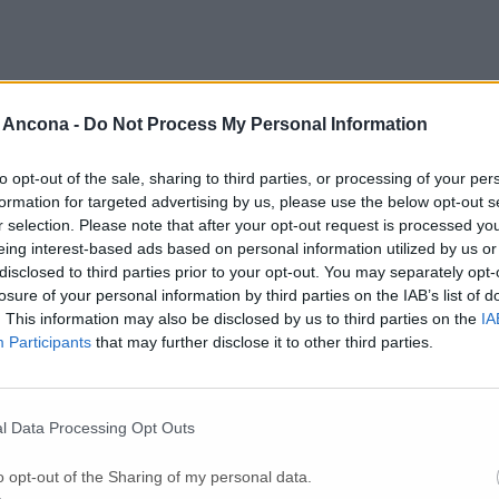
 Ancona -
Do Not Process My Personal Information
to opt-out of the sale, sharing to third parties, or processing of your per
formation for targeted advertising by us, please use the below opt-out s
r selection. Please note that after your opt-out request is processed y
eing interest-based ads based on personal information utilized by us or
disclosed to third parties prior to your opt-out. You may separately opt-
losure of your personal information by third parties on the IAB’s list of
Per poter lasciare o votare un commento devi essere registrato.
. This information may also be disclosed by us to third parties on the
IA
Effettua l'accesso
oppure
registrati
Participants
that may further disclose it to other third parties.
l Data Processing Opt Outs
o opt-out of the Sharing of my personal data.