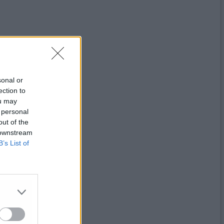
sonal or
ection to
ou may
 personal
out of the
 downstream
B’s List of