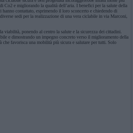
ta ciclabile sicura e ben progettata incoraggerebbe infatti molte più
i Co2 e migliorando la qualità dell’aria. I benefici per la salute della
 ci hanno contattato, esprimendo il loro sconcerto e chiedendo di
 diverse sedi per la realizzazione di una vera ciclabile in via Marconi,
viabilità, ponendo al centro la salute e la sicurezza dei cittadini.
bile e dimostrando un impegno concreto verso il miglioramento della
ità che favorisca una mobilità più sicura e salutare per tutti. Solo