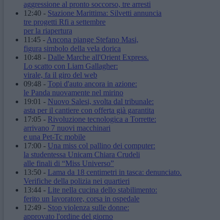
aggressione al pronto soccorso, tre arresti
12:40
-
Stazione Marittima: Silvetti annuncia
tre progetti Rfi a settembre
per la riapertura
11:45
-
Ancona piange Stefano Masi,
figura simbolo della vela dorica
10:48
-
Dalle Marche all'Orient Express.
Lo scatto con Liam Gallagher:
virale, fa il giro del web
09:48
-
Topi d'auto ancora in azione:
le Panda nuovamente nel mirino
19:01
-
Nuovo Salesi, svolta dal tribunale:
asta per il cantiere con offerta già garantita
17:05
-
Rivoluzione tecnologica a Torrette:
arrivano 7 nuovi macchinari
e una Pet-Tc mobile
17:00
-
Una miss col pallino dei computer:
la studentessa Unicam Chiara Crudeli
alle finali di “Miss Universo”
13:50
-
Lama da 18 centimetri in tasca: denunciato.
Verifiche della polizia nei quartieri
13:44
-
Lite nella cucina dello stabilimento:
ferito un lavoratore, corsa in ospedale
12:49
-
Stop violenza sulle donne:
approvato l'ordine del giorno