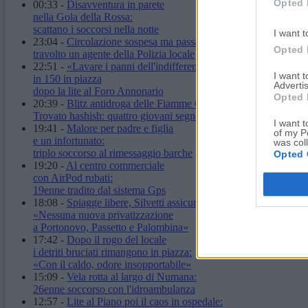
Opted 
00:33
-
Disavventura in parete
nella Gola della Rossa:
scattano i soccorsi nella notte
I want t
23:04
-
Circolazione sospesa ma passa lo stesso:
Opted 
travolto un agente della Polizia locale
22:51
-
«Lavare i panni dell'indifferenza»:
I want 
in 150 in piazza
Advertis
dopo la lite al Foro Annonario
Opted 
20:39
-
Blitz antidroga delle Fiamme Gialle.
Trovato hashish: quattro giovani segnalati
I want t
19:41
-
Malore per padre e figlia
of my P
e un infortunato:
was col
triplo soccorso al rimessaggio barche
Opted 
19:20
-
Al centro commerciale
con AirPod rubati:
19enne tradito dal sistema Gps
18:08
-
Spiagge libere, Silvetti assicura:
«Nessuna nuova privatizzazione
a Portonovo, Passetto e Palombina»
17:42
-
Dopo il rogo del locale
i detriti bruciati rimangono in piazza:
«Con il caldo, odore insopportabile»
15:09
-
Vela rotta al largo di Numana:
26enne soccorso con l'idroambulanza
12:57
-
Lite al Piano poi il caos in ospedale: