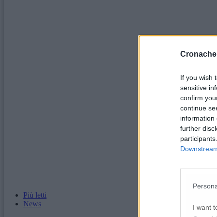
Cronache
If you wish 
sensitive in
confirm you
continue se
information 
further disc
participants
Downstream 
Persona
Più letti
News
I want t