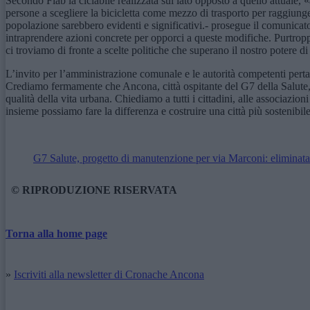
Secondo Fiab la ciclabile realizzata sul lato opposto a quello attuale,
persone a scegliere la bicicletta come mezzo di trasporto per raggiungere
popolazione sarebbero evidenti e significativi.- prosegue il comunicato
intraprendere azioni concrete per opporci a queste modifiche. Purtroppo,
ci troviamo di fronte a scelte politiche che superano il nostro potere di
L’invito per l’amministrazione comunale e le autorità competenti pertant
Crediamo fermamente che Ancona, città ospitante del G7 della Salute
qualità della vita urbana. Chiediamo a tutti i cittadini, alle associazioni
insieme possiamo fare la differenza e costruire una città più sostenib
G7 Salute, progetto di manutenzione per via Marconi: eliminata l
© RIPRODUZIONE RISERVATA
Torna alla home page
»
Iscriviti alla newsletter di Cronache Ancona