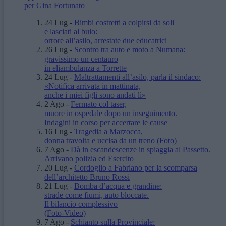
per Gina Fortunato
24 Lug
-
Bimbi costretti a colpirsi da soli
e lasciati al buio:
orrore all’asilo, arrestate due educatrici
26 Lug
-
Scontro tra auto e moto a Numana:
gravissimo un centauro
in eliambulanza a Torrette
24 Lug
-
Maltrattamenti all’asilo, parla il sindaco:
«Notifica arrivata in mattinata,
anche i miei figli sono andati lì»
2 Ago
-
Fermato col taser,
muore in ospedale dopo un inseguimento.
Indagini in corso per accertare le cause
16 Lug
-
Tragedia a Marzocca,
donna travolta e uccisa da un treno
(Foto)
7 Ago
-
Dà in escandescenze in spiaggia al Passetto.
Arrivano polizia ed Esercito
20 Lug
-
Cordoglio a Fabriano per la scomparsa
dell’architetto Bruno Rossi
21 Lug
-
Bomba d’acqua e grandine:
strade come fiumi, auto bloccate.
Il bilancio complessivo
(Foto-Video)
7 Ago
-
Schianto sulla Provinciale: