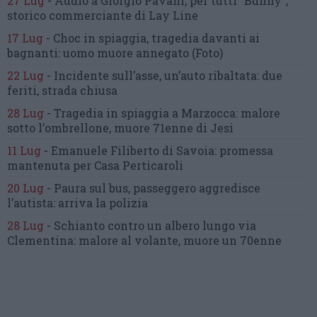
27 Lug
-
Addio a Giorgio Pavani,
per tutti “Bunny”,
storico commerciante di Lay Line
17 Lug
-
Choc in spiaggia,
tragedia davanti ai
bagnanti:
uomo muore annegato
(Foto)
22 Lug
-
Incidente sull’asse, un’auto ribaltata:
due
feriti, strada chiusa
28 Lug
-
Tragedia in spiaggia a Marzocca:
malore
sotto l’ombrellone,
muore 71enne di Jesi
11 Lug
-
Emanuele Filiberto di Savoia:
promessa
mantenuta
per Casa Perticaroli
20 Lug
-
Paura sul bus, passeggero
aggredisce
l’autista: arriva la polizia
28 Lug
-
Schianto contro un albero
lungo via
Clementina:
malore al volante, muore un 70enne