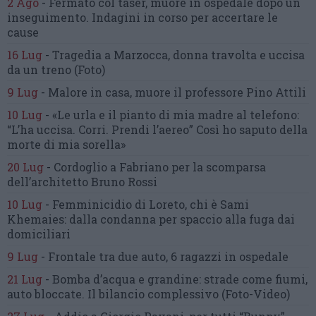
2 Ago
-
Fermato col taser,
muore in ospedale dopo un
inseguimento.
Indagini in corso per accertare le
cause
16 Lug
-
Tragedia a Marzocca,
donna travolta e uccisa
da un treno
(Foto)
9 Lug
-
Malore in casa, muore
il professore Pino Attili
10 Lug
-
«Le urla e il pianto di mia madre al telefono:
“L’ha uccisa. Corri. Prendi l’aereo”
Così ho saputo della
morte di mia sorella»
20 Lug
-
Cordoglio a Fabriano per la scomparsa
dell’architetto Bruno Rossi
10 Lug
-
Femminicidio di Loreto, chi è Sami
Khemaies:
dalla condanna per spaccio
alla fuga dai
domiciliari
9 Lug
-
Frontale tra due auto,
6 ragazzi in ospedale
21 Lug
-
Bomba d’acqua e grandine:
strade come fiumi,
auto bloccate.
Il bilancio complessivo
(Foto-Video)