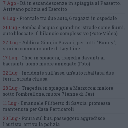
7 Ago
-
Dà in escandescenze in spiaggia al Passetto.
Arrivano polizia ed Esercito
9 Lug
-
Frontale tra due auto,
6 ragazzi in ospedale
21 Lug
-
Bomba d’acqua e grandine:
strade come fiumi,
auto bloccate.
Il bilancio complessivo
(Foto-Video)
27 Lug
-
Addio a Giorgio Pavani,
per tutti “Bunny”,
storico commerciante di Lay Line
17 Lug
-
Choc in spiaggia,
tragedia davanti ai
bagnanti:
uomo muore annegato
(Foto)
22 Lug
-
Incidente sull’asse, un’auto ribaltata:
due
feriti, strada chiusa
28 Lug
-
Tragedia in spiaggia a Marzocca:
malore
sotto l’ombrellone,
muore 71enne di Jesi
11 Lug
-
Emanuele Filiberto di Savoia:
promessa
mantenuta
per Casa Perticaroli
20 Lug
-
Paura sul bus, passeggero
aggredisce
l’autista: arriva la polizia