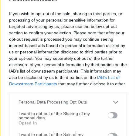
pubblico garantito dalla Polizia di Stato,
Arma dei Carabinieri, Guardia di Finanza,
If you wish to opt-out of the sale, sharing to third parties, or
Capitaneria di Porto e Polizia Locale, il cui
processing of your personal or sensitive information for
scopo è stato di assicurare il regolare
targeted advertising by us, please use the below opt-out
svolgimento delle operazioni.
section to confirm your selection. Please note that after your
opt-out request is processed you may continue seeing
interest-based ads based on personal information utilized by
us or personal information disclosed to third parties prior to
© RIPRODUZIONE RISERVATA
your opt-out. You may separately opt-out of the further
disclosure of your personal information by third parties on the
IAB’s list of downstream participants. This information may
Vai alla home
also be disclosed by us to third parties on the
IAB’s List of
Downstream Participants
that may further disclose it to other
third parties.
Personal Data Processing Opt Outs
I want to opt-out of the Sharing of my
personal data.
Opted In
Commenti
I want to opt-out of the Sale of my