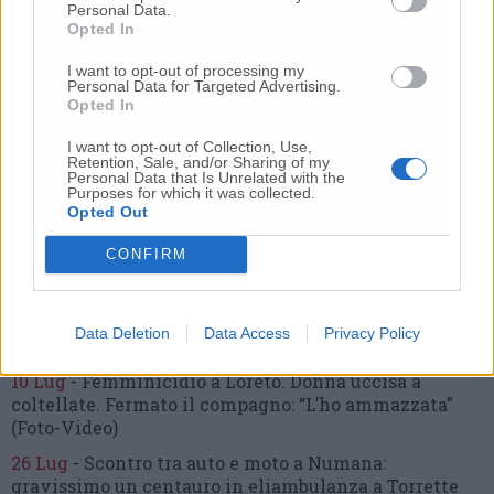
Personal Data.
Nessun commento presente
Opted In
I want to opt-out of processing my
Commenta
Personal Data for Targeted Advertising.
Opted In
I want to opt-out of Collection, Use,
Retention, Sale, and/or Sharing of my
Commenta l'articolo
Personal Data that Is Unrelated with the
Purposes for which it was collected.
Opted Out
Gli articoli più letti
CONFIRM
24 Lug
-
Bimbi costretti a colpirsi da soli
e lasciati al
buio:
orrore all’asilo, arrestate due educatrici
10 Lug
-
Luigia Fortunato,
l’ennesimo femminicidio:
Data Deletion
Data Access
Privacy Policy
prima la lite, poi la furia col coltello
10 Lug
-
Femminicidio a Loreto.
Donna uccisa a
coltellate.
Fermato il compagno: “L’ho ammazzata”
(Foto-Video)
26 Lug
-
Scontro tra auto e moto a Numana:
gravissimo un centauro
in eliambulanza a Torrette