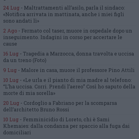
24 Lug
-
Maltrattamenti all’asilo, parla il sindaco:
«Notifica arrivata in mattinata,
anche i miei figli
sono andati lì»
2 Ago
-
Fermato col taser,
muore in ospedale dopo un
inseguimento.
Indagini in corso per accertare le
cause
16 Lug
-
Tragedia a Marzocca,
donna travolta e uccisa
da un treno
(Foto)
9 Lug
-
Malore in casa, muore
il professore Pino Attili
10 Lug
-
«Le urla e il pianto di mia madre al telefono:
“L’ha uccisa. Corri. Prendi l’aereo”
Così ho saputo della
morte di mia sorella»
20 Lug
-
Cordoglio a Fabriano per la scomparsa
dell’architetto Bruno Rossi
10 Lug
-
Femminicidio di Loreto, chi è Sami
Khemaies:
dalla condanna per spaccio
alla fuga dai
domiciliari