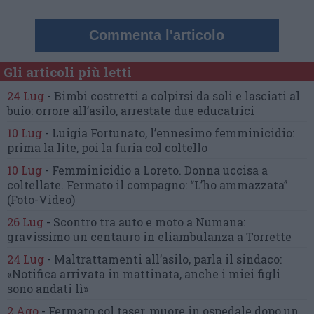
Commenta l'articolo
Gli articoli più letti
24 Lug
-
Bimbi costretti a colpirsi da soli
e lasciati al
buio:
orrore all’asilo, arrestate due educatrici
10 Lug
-
Luigia Fortunato,
l’ennesimo femminicidio:
prima la lite, poi la furia col coltello
10 Lug
-
Femminicidio a Loreto.
Donna uccisa a
coltellate.
Fermato il compagno: “L’ho ammazzata”
(Foto-Video)
26 Lug
-
Scontro tra auto e moto a Numana:
gravissimo un centauro
in eliambulanza a Torrette
24 Lug
-
Maltrattamenti all’asilo, parla il sindaco:
«Notifica arrivata in mattinata,
anche i miei figli
sono andati lì»
2 Ago
-
Fermato col taser,
muore in ospedale dopo un