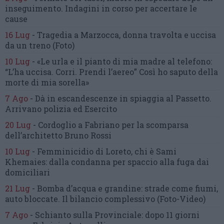
inseguimento.
Indagini in corso per accertare le
cause
16 Lug
-
Tragedia a Marzocca,
donna travolta e uccisa
da un treno
(Foto)
10 Lug
-
«Le urla e il pianto di mia madre al telefono:
“L’ha uccisa. Corri. Prendi l’aereo”
Così ho saputo della
morte di mia sorella»
7 Ago
-
Dà in escandescenze in spiaggia al Passetto.
Arrivano polizia ed Esercito
20 Lug
-
Cordoglio a Fabriano per la scomparsa
dell’architetto Bruno Rossi
10 Lug
-
Femminicidio di Loreto, chi è Sami
Khemaies:
dalla condanna per spaccio
alla fuga dai
domiciliari
21 Lug
-
Bomba d’acqua e grandine:
strade come fiumi,
auto bloccate.
Il bilancio complessivo
(Foto-Video)
7 Ago
-
Schianto sulla Provinciale:
dopo 11 giorni