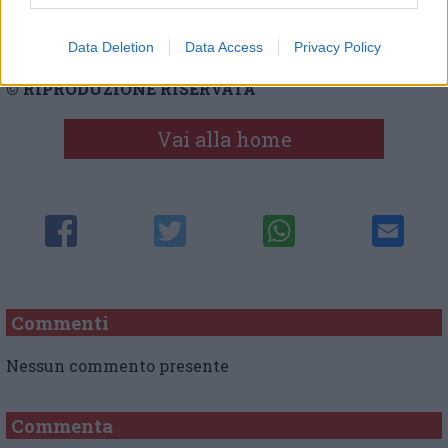
con veicoli a trazione termica».
Data Deletion
Data Access
Privacy Policy
© RIPRODUZIONE RISERVATA
Vai alla home
Commenti
Nessun commento presente
Commenta