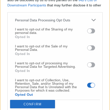
also be disclosed by us to third parties on the
IAB’s List of
sviluppo della rete urbana di Tpl e la sua
Downstream Participants
that may further disclose it to other
integrazione con le altre modalità di trasporto
third parties.
ed i parcheggi scambiatori. Siccome l’“anello”
Personal Data Processing Opt Outs
andrà ad inserirsi nell’esistente infrastruttura
filoviaria, esso sarà perfettamente integrato
I want to opt-out of the Sharing of my
pur rappresentando uno sviluppo in termini
personal data.
Opted In
di tecnologia avanzata. Il progetto è
finalizzato all’attivazione di un percorso ad
I want to opt-out of the Sale of my
anello delle linee filoviarie della città, nel
Personal Data.
Opted In
doppio senso di marcia, funzionale per
servire, con un trasporto a basso impatto
I want to opt-out of processing my
ambientale, il centro cittadino collegandolo
Personal Data for Targeted Advertising.
Opted In
anche alle principali direttrici periferiche.
L’obiettivo – conclude la relazione tecnica – è
I want to opt-out of Collection, Use,
dunque quello di implementare una rete di
Retention, Sale, and/or Sharing of my
Personal Data that Is Unrelated with the
assi di forza per lo sviluppo di un sistema
Purposes for which it was collected.
integrato di trasporto rapido di massa da
Opted Out
realizzarsi mediante modalità filoviaria con
CONFIRM
la sostituzione di linee attualmente esercite