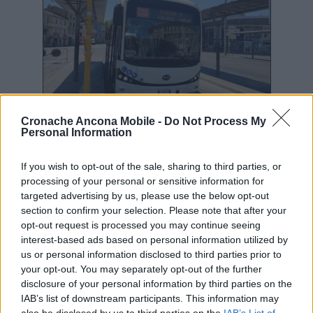
Cronache Ancona Mobile -
Do Not Process My
«Il ripristino dell’anello filoviario risulta
Personal Information
funzionale ad un considerevole incremento di
produzione del servizio filoviario in
If you wish to opt-out of the sale, sharing to third parties, or
vetture/km che andranno a sostituire servizi
processing of your personal or sensitive information for
oggi svolti con autobus equipaggiati con
targeted advertising by us, please use the below opt-out
motore a combustione interna, assicurando
section to confirm your selection. Please note that after your
opt-out request is processed you may continue seeing
un diretto vantaggio in termini di emissioni
interest-based ads based on personal information utilized by
atmosferiche ed acustiche.- si legge nella
us or personal information disclosed to third parties prior to
relazione tecnica allegata ad una recente
your opt-out. You may separately opt-out of the further
delibera della giunta – L’anello filoviario
disclosure of your personal information by third parties on the
risulta quindi, in prospettiva già di breve
IAB’s list of downstream participants. This information may
periodo, l’elemento fondamentale per lo