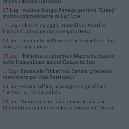
muore Fabrizio Antonelli
27 Lug
-
Addio a Giorgio Pavani,
per tutti “Bunny”,
storico commerciante di Lay Line
17 Lug
-
Choc in spiaggia,
tragedia davanti ai
bagnanti:
uomo muore annegato
(Foto)
22 Lug
-
Incidente sull’asse, un’auto ribaltata:
due
feriti, strada chiusa
28 Lug
-
Tragedia in spiaggia a Marzocca:
malore
sotto l’ombrellone,
muore 71enne di Jesi
11 Lug
-
Emanuele Filiberto di Savoia:
promessa
mantenuta
per Casa Perticaroli
20 Lug
-
Paura sul bus, passeggero
aggredisce
l’autista: arriva la polizia
28 Lug
-
Schianto contro un albero
lungo via
Clementina:
malore al volante, muore un 70enne