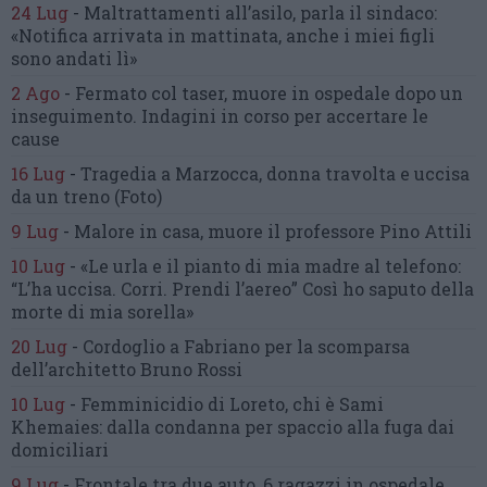
24 Lug
-
Maltrattamenti all’asilo, parla il sindaco:
«Notifica arrivata in mattinata,
anche i miei figli
sono andati lì»
2 Ago
-
Fermato col taser,
muore in ospedale dopo un
inseguimento.
Indagini in corso per accertare le
cause
16 Lug
-
Tragedia a Marzocca,
donna travolta e uccisa
da un treno
(Foto)
9 Lug
-
Malore in casa, muore
il professore Pino Attili
10 Lug
-
«Le urla e il pianto di mia madre al telefono:
“L’ha uccisa. Corri. Prendi l’aereo”
Così ho saputo della
morte di mia sorella»
20 Lug
-
Cordoglio a Fabriano per la scomparsa
dell’architetto Bruno Rossi
10 Lug
-
Femminicidio di Loreto, chi è Sami
Khemaies:
dalla condanna per spaccio
alla fuga dai
domiciliari
9 Lug
-
Frontale tra due auto,
6 ragazzi in ospedale