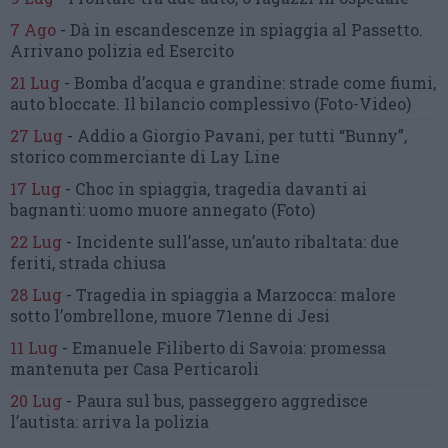
7 Ago
-
Dà in escandescenze in spiaggia al Passetto.
Arrivano polizia ed Esercito
21 Lug
-
Bomba d’acqua e grandine:
strade come fiumi,
auto bloccate.
Il bilancio complessivo
(Foto-Video)
27 Lug
-
Addio a Giorgio Pavani,
per tutti “Bunny”,
storico commerciante di Lay Line
17 Lug
-
Choc in spiaggia,
tragedia davanti ai
bagnanti:
uomo muore annegato
(Foto)
22 Lug
-
Incidente sull’asse, un’auto ribaltata:
due
feriti, strada chiusa
28 Lug
-
Tragedia in spiaggia a Marzocca:
malore
sotto l’ombrellone,
muore 71enne di Jesi
11 Lug
-
Emanuele Filiberto di Savoia:
promessa
mantenuta
per Casa Perticaroli
20 Lug
-
Paura sul bus, passeggero
aggredisce
l’autista: arriva la polizia