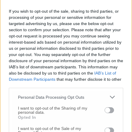
Da oggi si cambia” è realizzata in
collaborazione con AnDeA (Associazione
If you wish to opt-out of the sale, sharing to third parties, or
Nazionale Dermatite Atopica) e grazie al
processing of your personal or sensitive information for
contributo incondizionato di AbbVie (per
targeted advertising by us, please use the below opt-out
ulteriori informazioni:
)
www.daoggisicambia.it
section to confirm your selection. Please note that after your
opt-out request is processed you may continue seeing
interest-based ads based on personal information utilized by
us or personal information disclosed to third parties prior to
© RIPRODUZIONE RISERVATA
your opt-out. You may separately opt-out of the further
disclosure of your personal information by third parties on the
Vai alla home
IAB’s list of downstream participants. This information may
also be disclosed by us to third parties on the
IAB’s List of
Downstream Participants
that may further disclose it to other
third parties.
Personal Data Processing Opt Outs
I want to opt-out of the Sharing of my
personal data.
Opted In
Commenti
I want to opt-out of the Sale of my