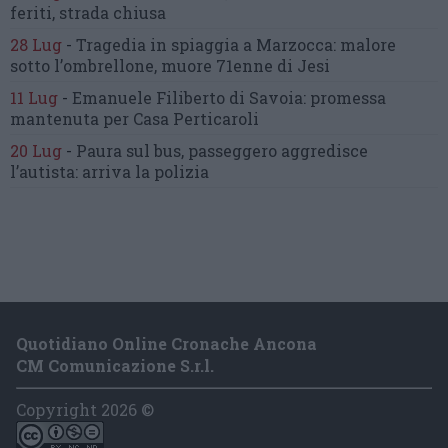
feriti, strada chiusa
28 Lug
-
Tragedia in spiaggia a Marzocca:
malore
sotto l’ombrellone,
muore 71enne di Jesi
11 Lug
-
Emanuele Filiberto di Savoia:
promessa
mantenuta
per Casa Perticaroli
20 Lug
-
Paura sul bus, passeggero
aggredisce
l’autista: arriva la polizia
Quotidiano Online Cronache Ancona
CM Comunicazione S.r.l.
Copyright 2026 ©