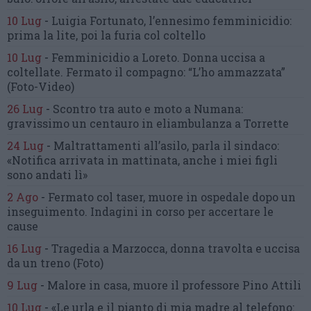
10 Lug
-
Luigia Fortunato,
l’ennesimo femminicidio:
prima la lite, poi la furia col coltello
10 Lug
-
Femminicidio a Loreto.
Donna uccisa a
coltellate.
Fermato il compagno: “L’ho ammazzata”
(Foto-Video)
26 Lug
-
Scontro tra auto e moto a Numana:
gravissimo un centauro
in eliambulanza a Torrette
24 Lug
-
Maltrattamenti all’asilo, parla il sindaco:
«Notifica arrivata in mattinata,
anche i miei figli
sono andati lì»
2 Ago
-
Fermato col taser,
muore in ospedale dopo un
inseguimento.
Indagini in corso per accertare le
cause
16 Lug
-
Tragedia a Marzocca,
donna travolta e uccisa
da un treno
(Foto)
9 Lug
-
Malore in casa, muore
il professore Pino Attili
10 Lug
-
«Le urla e il pianto di mia madre al telefono: