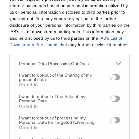
contratti di solidarietà in tutti gli
interest-based ads based on personal information utilized by
stabilimenti ad eccezione di Susegana e ci ha
us or personal information disclosed to third parties prior to
your opt-out. You may separately opt-out of the further
sottoposto il testo di un possibile accordo. Su
disclosure of your personal information by third parties on the
questo abbiamo iniziato il confronto,
IAB’s list of downstream participants. This information may
chiedendo i criteri di rotazione del personale
also be disclosed by us to third parties on the
IAB’s List of
rigorosi ed equi, periodi di preavviso più
Downstream Participants
that may further disclose it to other
lunghi per i cambiamenti di orario, nonché
third parties.
maggiore chiarezza in alcuni passaggi a
nostro avviso ambigui che potrebbero essere
Personal Data Processing Opt Outs
interpretati in modo lesivo dei diritti dei
I want to opt-out of the Sharing of my
lavoratori. Il confronto con la Electrolux
personal data.
proseguirà il 17 ottobre» concludono Fim,
Opted In
Fiom e Uilm.
I want to opt-out of the Sale of my
Personal Data.
Opted In
© RIPRODUZIONE RISERVATA
I want to opt-out of processing my
Personal Data for Targeted Advertising.
Opted In
Vai alla home