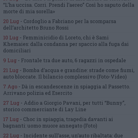
“L’ha uccisa. Corri. Prendi l’aereo”
Così ho saputo della
morte di mia sorella»
20 Lug
-
Cordoglio a Fabriano per la scomparsa
dell’architetto Bruno Rossi
10 Lug
-
Femminicidio di Loreto, chi è Sami
Khemaies:
dalla condanna per spaccio
alla fuga dai
domiciliari
9 Lug
-
Frontale tra due auto,
6 ragazzi in ospedale
21 Lug
-
Bomba d’acqua e grandine:
strade come fiumi,
auto bloccate.
Il bilancio complessivo
(Foto-Video)
7 Ago
-
Dà in escandescenze in spiaggia al Passetto.
Arrivano polizia ed Esercito
27 Lug
-
Addio a Giorgio Pavani,
per tutti “Bunny”,
storico commerciante di Lay Line
17 Lug
-
Choc in spiaggia,
tragedia davanti ai
bagnanti:
uomo muore annegato
(Foto)
22 Lug
-
Incidente sull’asse, un’auto ribaltata:
due