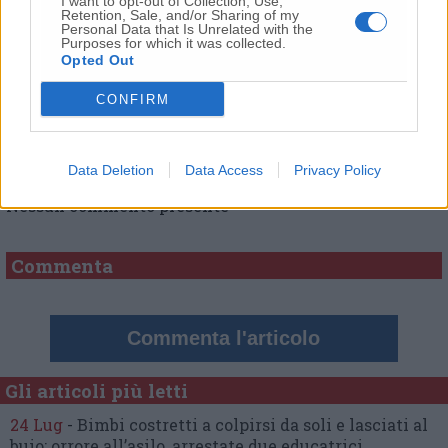
I want to opt-out of Collection, Use,
Retention, Sale, and/or Sharing of my
Personal Data that Is Unrelated with the
Purposes for which it was collected.
Opted Out
CONFIRM
Commenti
Data Deletion
Data Access
Privacy Policy
Nessun commento presente
Commenta
Commenta l'articolo
Gli articoli più letti
24 Lug
-
Bimbi costretti a colpirsi da soli
e lasciati al
buio:
orrore all’asilo, arrestate due educatrici