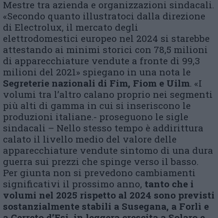
Mestre tra azienda e organizzazioni sindacali.
«Secondo quanto illustratoci dalla direzione
di Electrolux, il mercato degli
elettrodomestici europeo nel 2024 si starebbe
attestando ai minimi storici con 78,5 milioni
di apparecchiature vendute a fronte di 99,3
milioni del 2021» spiegano in una nota le
Segreterie nazionali di Fi
m,
Fi
om
e U
ilm
. «I
volumi tra l’altro calano proprio nei segmenti
più alti di gamma in cui si inseriscono le
produzioni italiane.- proseguono le sigle
sindacali – Nello stesso tempo è addirittura
calato il livello medio del valore delle
apparecchiature vendute sintomo di una dura
guerra sui prezzi che spinge verso il basso.
Per giunta non si prevedono cambiamenti
significativi il prossimo anno,
tanto che i
volumi nel 2025 rispetto al 2024 sono previsti
sostanzialmente stabili a Susegana, a Forlì e
a Cerreto d’Esi, in leggera crescita a Solaro e